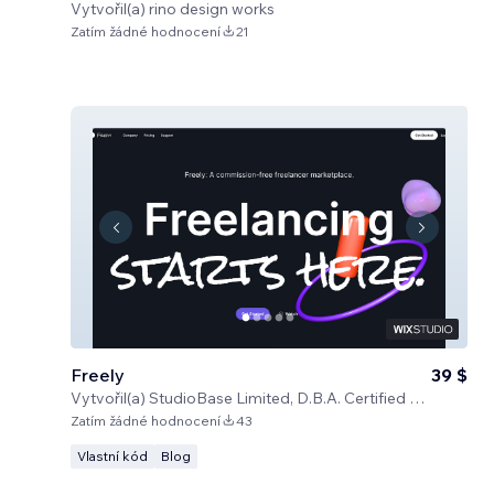
Vytvořil(a)
rino design works
Zatím žádné hodnocení
21
Freely
39 $
Vytvořil(a)
StudioBase Limited, D.B.A. Certified Code
Zatím žádné hodnocení
43
Vlastní kód
Blog