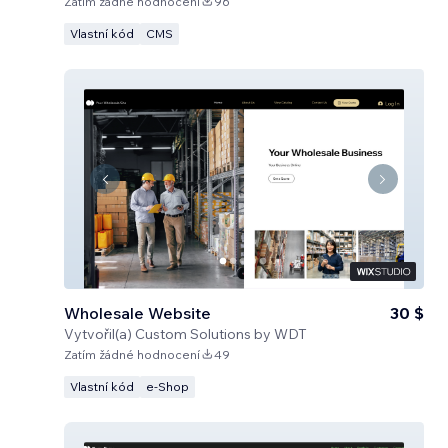
Zatím žádné hodnocení
96
Vlastní kód
CMS
Wholesale Website
30 $
Vytvořil(a)
Custom Solutions by WDT
Zatím žádné hodnocení
49
Vlastní kód
e‑Shop