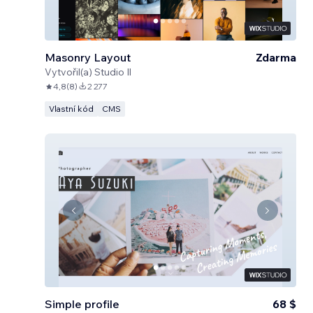
Masonry Layout
Zdarma
Vytvořil(a)
Studio Il
4,8
(
8
)
2 277
Vlastní kód
CMS
Simple profile
68 $