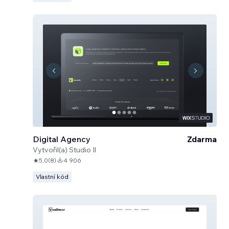
Digital Agency
Zdarma
Vytvořil(a)
Studio Il
5,0
(
8
)
4 906
Vlastní kód