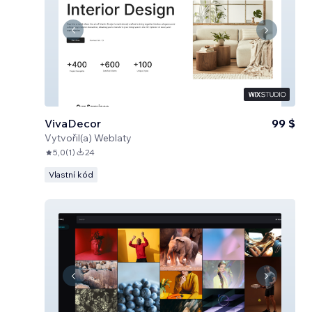
VivaDecor
99 $
Vytvořil(a)
Weblaty
5,0
(
1
)
24
Vlastní kód