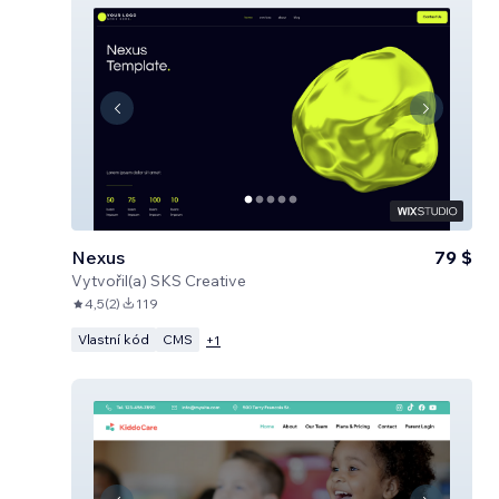
Nexus
79 $
Vytvořil(a)
SKS Creative
4,5
(
2
)
119
Vlastní kód
CMS
+
1