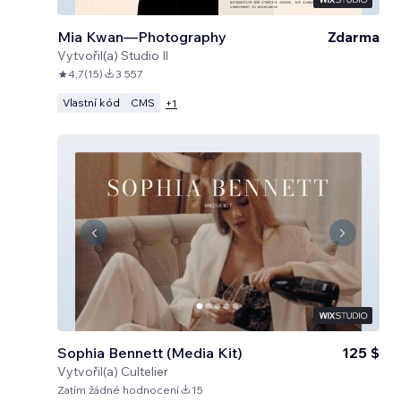
Mia Kwan—Photography
Zdarma
Vytvořil(a)
Studio Il
4,7
(
15
)
3 557
Vlastní kód
CMS
+
1
Sophia Bennett (Media Kit)
125 $
Vytvořil(a)
Cultelier
Zatím žádné hodnocení
15