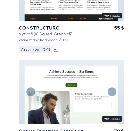
CONSTRUCTURO
55 $
Vytvořil(a)
Squad_Graphic☑️
Zatím žádné hodnocení
177
Vlastní kód
CMS
+
1