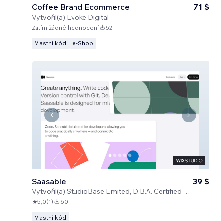
Coffee Brand Ecommerce
71 $
Vytvořil(a)
Evoke Digital
Zatím žádné hodnocení
52
Vlastní kód
e‑Shop
Saasable
39 $
Vytvořil(a)
StudioBase Limited, D.B.A. Certified Code
5,0
(
1
)
60
Vlastní kód