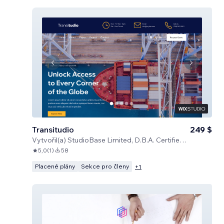
Transitudio
249 $
Vytvořil(a)
StudioBase Limited, D.B.A. Certified Code
5,0
(
1
)
58
Placené plány
Sekce pro členy
+
1