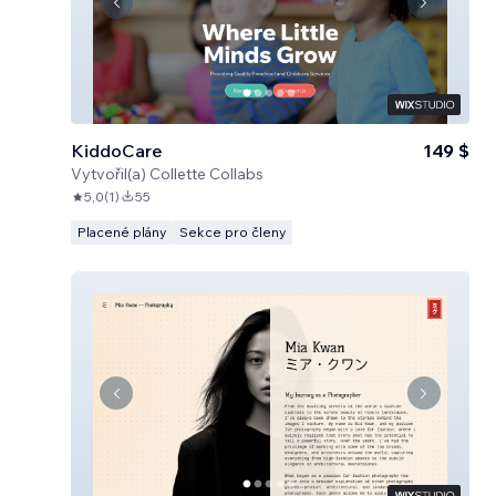
KiddoCare
149 $
Vytvořil(a)
Collette Collabs
5,0
(
1
)
55
Placené plány
Sekce pro členy