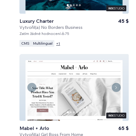
Luxury Charter
45 $
Vytvořil(a)
No Borders Business
Zatím žádné hodnocení
75
CMS
Multilingual
+
1
Mabel + Arlo
65 $
Vytvořil(a)
Girl Boss From Home