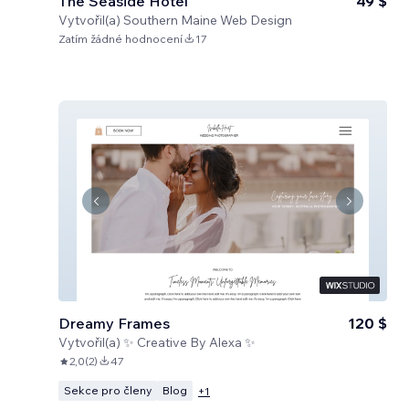
The Seaside Hotel
49 $
Vytvořil(a)
Southern Maine Web Design
Zatím žádné hodnocení
17
Dreamy Frames
120 $
Vytvořil(a)
✨ Creative By Alexa ✨
2,0
(
2
)
47
Sekce pro členy
Blog
+
1