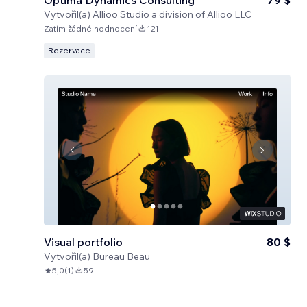
Optima Dynamics Consulting
79 $
Vytvořil(a)
Allioo Studio a division of Allioo LLC
Zatím žádné hodnocení
121
Rezervace
Visual portfolio
80 $
Vytvořil(a)
Bureau Beau
5,0
(
1
)
59