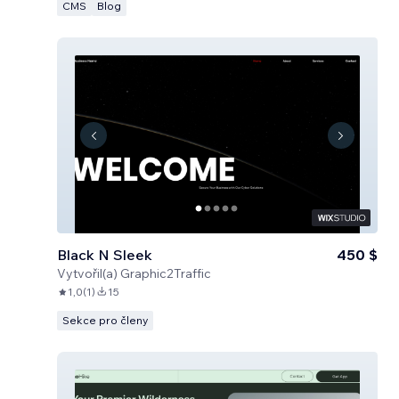
CMS
Blog
Black N Sleek
450 $
Vytvořil(a)
Graphic2Traffic
1,0
(
1
)
15
Sekce pro členy