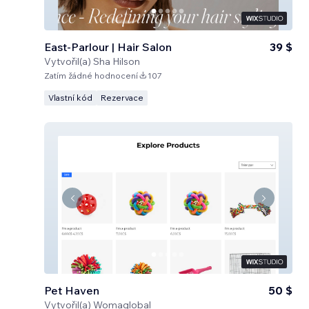
East-Parlour | Hair Salon
39 $
Vytvořil(a)
Sha Hilson
Zatím žádné hodnocení
107
Vlastní kód
Rezervace
Pet Haven
50 $
Vytvořil(a)
Womaglobal