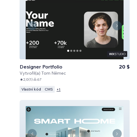
Designer Portfolio
20 $
Vytvořil(a)
Tom Němec
2,0
(
1
)
67
Vlastní kód
CMS
+
1