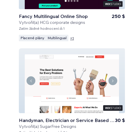
Fancy Multilingual Online Shop
250 $
Vytvořil(a)
HCG corporate designs
Zatím žádné hodnocení
1
Placené plány
Multilingual
+
1
Handyman, Electrician or Service Based Business
30 $
Vytvořil(a)
SugarFree Designs