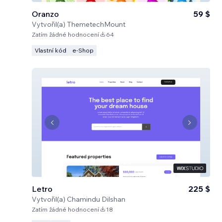
Oranzo
59 $
Vytvořil(a)
ThemetechMount
Zatím žádné hodnocení
64
Vlastní kód
e‑Shop
Letro
225 $
Vytvořil(a)
Chamindu Dilshan
Zatím žádné hodnocení
18