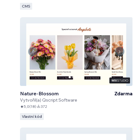
CMS
Nature-Blossom
Zdarma
Vytvořil(a)
Qscript Software
5,0
(
18
)
372
Vlastní kód