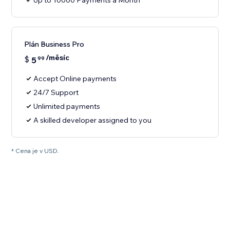
Up to 10000 Payments a Month
Plán Business Pro
/měsíc
$
5
99
Accept Online payments
24/7 Support
Unlimited payments
A skilled developer assigned to you
* Cena je v USD.