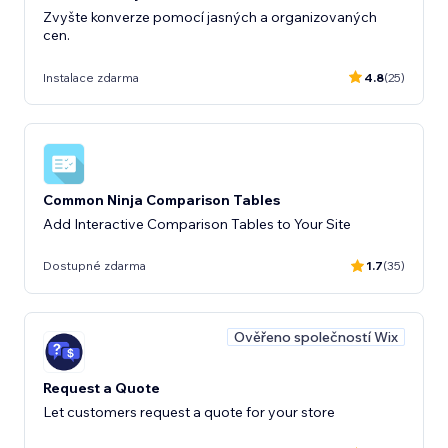
Zvyšte konverze pomocí jasných a organizovaných
cen.
Instalace zdarma
4.8
(25)
Common Ninja Comparison Tables
Add Interactive Comparison Tables to Your Site
Dostupné zdarma
1.7
(35)
Ověřeno společností Wix
Request a Quote
Let customers request a quote for your store