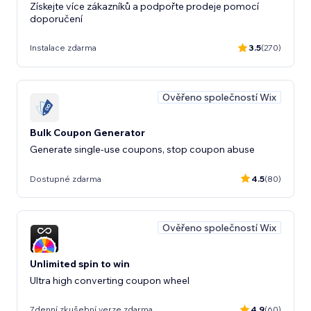
Získejte více zákazníků a podpořte prodeje pomocí
doporučení
Instalace zdarma
3.5
(270)
Ověřeno společností Wix
Bulk Coupon Generator
Generate single-use coupons, stop coupon abuse
Dostupné zdarma
4.5
(80)
Ověřeno společností Wix
Unlimited spin to win
Ultra high converting coupon wheel
7denní zkušební verze zdarma
4.9
(60)