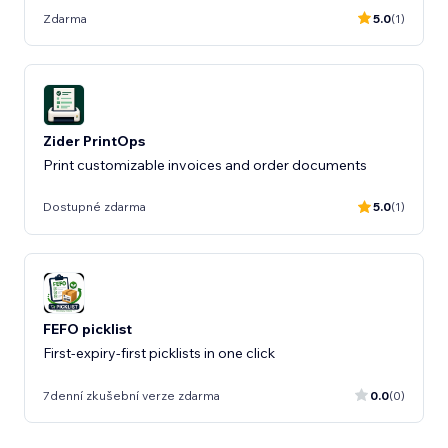
Zdarma
5.0
(1)
Zider PrintOps
Print customizable invoices and order documents
Dostupné zdarma
5.0
(1)
FEFO picklist
First-expiry-first picklists in one click
7denní zkušební verze zdarma
0.0
(0)