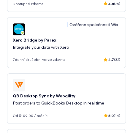
Dostupné zdarma
4.8
(25)
Ověřeno společností Wix
Xero Bridge by Parex
Integrate your data with Xero
7denní zkušební verze zdarma
4.7
(32)
QB Desktop Sync by Webgility
Post orders to QuickBooks Desktop in real time
Od $109.00 / měsíc
5.0
(14)