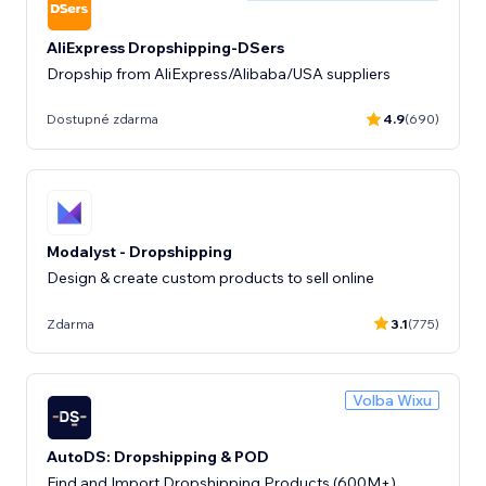
AliExpress Dropshipping-DSers
Dropship from AliExpress/Alibaba/USA suppliers
Dostupné zdarma
4.9
(690)
Modalyst - Dropshipping
Design & create custom products to sell online
Zdarma
3.1
(775)
Volba Wixu
AutoDS: Dropshipping & POD
Find and Import Dropshipping Products (600M+)