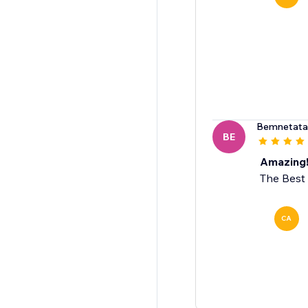
Bemnetat
BE
Amazing!
The Best 
CA