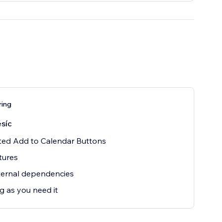
ring
síc
ted Add to Calendar Buttons
atures
ternal dependencies
g as you need it