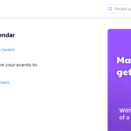
endar
se GmbH
ve your events to
s
cení