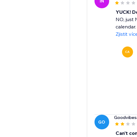
IN
YUCK! Do
NO, just 
calendar. 
Zjistit víc
CA
Goodvibes
GO
Can't co