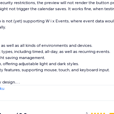
urity restrictions, the preview will not render the button 
ght not trigger the calendar saves. It works fine, when testin
s not (yet) supporting W i x Events, where event data wou
lly.
as well as all kinds of environments and devices.
 types, including timed, all-day, as well as recurring events.
ight saving management.
, offering adjustable light and dark styles.
ity features, supporting mouse, touch, and keyboard input.
 design.
d rich data for SEO.
zku
ome solution for any website looking to enhance event visibi
5