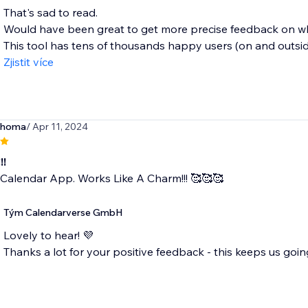
That's sad to read.
Would have been great to get more precise feedback on wha
This tool has tens of thousands happy users (on and outside
Zjistit více
ahoma
/ Apr 11, 2024
!!
Calendar App. Works Like A Charm!!! 🥰🥰🥰
Tým Calendarverse GmbH
Lovely to hear! 💜
Thanks a lot for your positive feedback - this keeps us goin