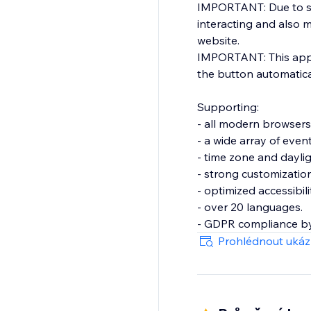
IMPORTANT: Due to sec
interacting and also mi
website.
IMPORTANT: This app i
the button automatica
Supporting:
- all modern browsers 
- a wide array of event
- time zone and dayl
- strong customization
- optimized accessibil
- over 20 languages.
- GDPR compliance by
- automated structure
Prohlédnout uká
- much more...
This makes it an awes
interaction.