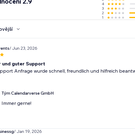
nocení 2.9
4
3
2
1
ovější
vents
/ Jun 23, 2026
r und guter Support
pport Anfrage wurde schnell, freundlich und hilfreich bean
Tým Calendarverse GmbH
Immer gerne!
sinessg
/ Jan 19, 2026