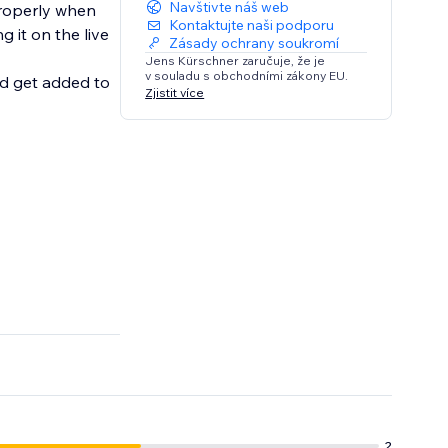
Navštivte náš web
properly when
Kontaktujte naši podporu
g it on the live
Zásady ochrany soukromí
Jens Kürschner zaručuje, že je
v souladu s obchodními zákony EU.
ld get added to
Zjistit více
lity and user
2