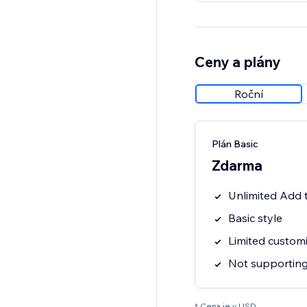
Ceny a plány
Roční
Plán Basic
Zdarma
Unlimited Add 
Basic style
Limited custom
Not supporting
* Cena je v USD.