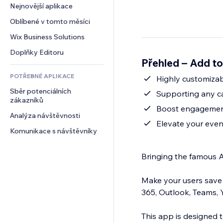
Konverze
Skladování
Nejnovější aplikace
PDF
Efekty pro obrázky
Chat
Dropshipping
Sdílení souborů
Oblíbené v tomto měsíci
Tlačítka a nabídky
Komentáře
Plány a předplatné
Novinky
Bannery a odznaky
Wix Business Solutions
Telefon
Crowdfunding
Služby obsahu
Kalkulačky
Komunita
Doplňky Editoru
Jídlo a nápoje
Přehled – Add t
Efekty textu
Vyhledávání
Reference a recenze
POTŘEBNÉ APLIKACE
Počasí
Highly customiza
CRM
Sběr potenciálních 
Tabulky a grafy
Supporting any c
zákazníků
Boost engagement
Analýza návštěvnosti
Elevate your event
Komunikace s návštěvníky
Bringing the famous A
Make your users save 
365, Outlook, Teams,
This app is designed 