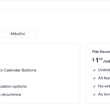
Měsíční
Plán Recur
1
50
$
/mě
Unlimi
to Calendar Buttons
All fe
No ex
ization options
As lon
 recurrence