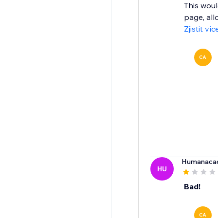
This woul
page, allo
Zjistit víc
CA
Humanaca
HU
Bad!
CA