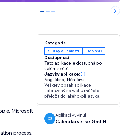
0
1
2
Kategorie
Služby a události
Události
Dostupnost:
Tato aplikace je dostupná po
celém světě.
Jazyky aplikace:
Angličtina
,
Němčina
Veškerý obsah aplikace
zobrazený na webu můžete
přeložit do jakéhokoli jazyka.
pple, Microsoft
Aplikaci vyvinul
CG
Calendarverse GmbH
ation process.