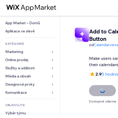
App Market – Domů
Add to Cal
Aplikace ve slevě
Button
KATEGORIE
od
Calendarver
Marketing
Make users sa
Online prodej
Reklamy
their calendar
Mobilní zařízení
Služby a události
Aplikace pro obchody
2.9
5 hodno
Analytika
Doprava a doručení
Média a obsah
Ubytování
Sociální sítě
Tlačítka pro prodej
Události
Designové prvky
Galerie
SEO
Online kurzy
Restaurace
Hudba
Mapy a navigace
Komunikace 
Míra zapojení
Tisk na vyžádání
Nemovitosti
Podcasty
Soukromí a bezpečnost
Formuláře
Dostupné zdarma
Výpisy webu
Účetnictví
OBJEVUJTE
Rezervace
Fotografie
Hodiny
Blog
E‑mail
Kupóny a věrnostní programy
Výběr týmu
Video
Šablony stránek
Ankety