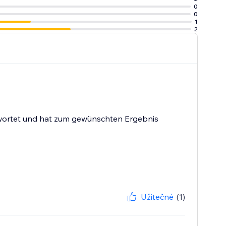
0
0
1
2
twortet und hat zum gewünschten Ergebnis
Užitečné
(1)