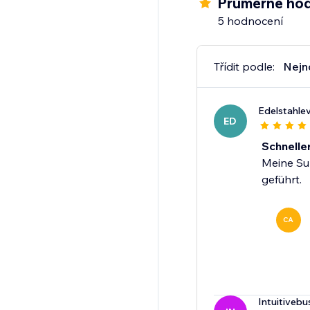
Průměrné hod
5 hodnocení
Třídit podle:
Nejn
Edelstahle
ED
Schnelle
Meine Su
geführt.
CA
Intuitivebu