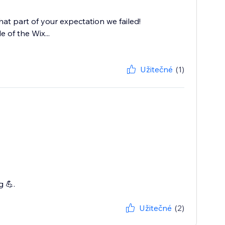
t part of your expectation we failed!
 of the Wix...
Užitečné
(1)
g 💪.
Užitečné
(2)