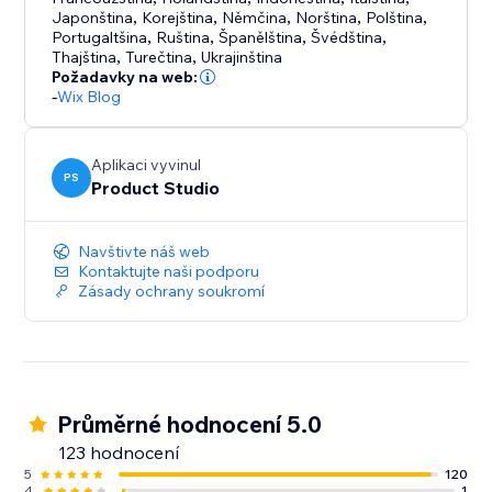
Japonština
,
Korejština
,
Němčina
,
Norština
,
Polština
,
Portugaltšina
,
Ruština
,
Španělština
,
Švédština
,
Thajština
,
Turečtina
,
Ukrajinština
Požadavky na web:
-
Wix Blog
Aplikaci vyvinul
PS
Product Studio
Navštivte náš web
Kontaktujte naši podporu
Zásady ochrany soukromí
Průměrné hodnocení 5.0
123 hodnocení
5
120
4
1