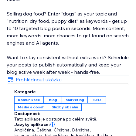
Selling dog food? Enter “dogs” as your topic and
“nutrition, dry food, puppy diet” as keywords - get up
to 10 targeted blog posts in seconds. More content,
more keywords, more chances to get found on search
engines and AI agents.
Want to stay consistent without extra work? Schedule
your posts to publish automatically and keep your
blog active week after week - hands-free.
Prohlédnout ukázku
Kategorie
Komunikace
Blog
Marketing
SEO
Média a obsah
Služby obsahu
Dostupnost:
Tato aplikace je dostupná po celém světě.
Jazyky aplikace:
Angličtina
,
Čeština
,
Čínština
,
Dánština
,
Francouzština
,
Holandština
,
Indonéština
,
Italština
,