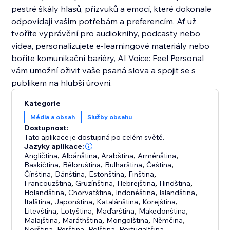
pestré škály hlasů, přízvuků a emocí, které dokonale
odpovídají vašim potřebám a preferencím. Ať už
tvoříte vyprávění pro audioknihy, podcasty nebo
videa, personalizujete e-learningové materiály nebo
boříte komunikační bariéry, AI Voice: Feel Personal
vám umožní oživit vaše psaná slova a spojit se s
publikem na hlubší úrovni.
Kategorie
Média a obsah
Služby obsahu
Dostupnost:
Tato aplikace je dostupná po celém světě.
Jazyky aplikace:
Angličtina
,
Albánština
,
Arabština
,
Arménština
,
Baskičtina
,
Běloruština
,
Bulharština
,
Čeština
,
Čínština
,
Dánština
,
Estonština
,
Finština
,
Francouzština
,
Gruzínština
,
Hebrejština
,
Hindština
,
Holandština
,
Chorvatština
,
Indonéština
,
Islandština
,
Italština
,
Japonština
,
Katalánština
,
Korejština
,
Litevština
,
Lotyština
,
Maďarština
,
Makedonština
,
Malajština
,
Maráthština
,
Mongolština
,
Němčina
,
Norština
,
Perština
,
Polština
,
Portugaltšina
,