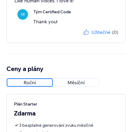
Like human voices. I love it!
Tým Certified Code
CE
Thank you!
Užitečné
(0)
Ceny a plány
Roční
Měsíční
Plán Starter
Zdarma
3 bezplatné generování zvuku měsíčně