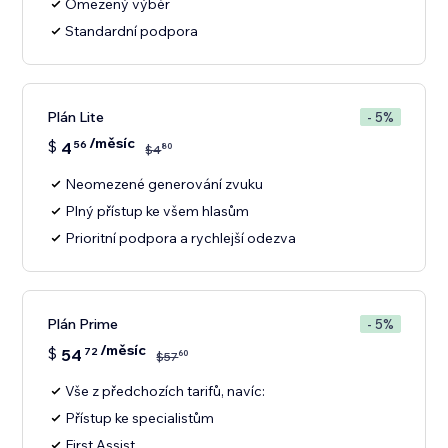
Omezený výběr
Standardní podpora
Plán Lite
- 5%
/měsíc
$
4
56
80
$
4
Neomezené generování zvuku
Plný přístup ke všem hlasům
Prioritní podpora a rychlejší odezva
Plán Prime
- 5%
/měsíc
$
54
72
60
$
57
Vše z předchozích tarifů, navíc:
Přístup ke specialistům
First Assist