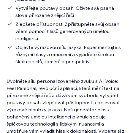
Vytvářejte poutavý obsah: Oživte svá psaná
slova přirozeně znějící řečí
Zlepšete přístupnost: Zpřístupněte svůj obsah
všem pomocí hlasů generovaných umělou
inteligencí
Objevte výrazovou sílu jazyka: Experimentujte s
různými hlasy a emocemi a vyjádřete širokou
škálu pocitů, záměrů a perspektiv
Uvolněte sílu personalizovaného zvuku s AI Voice:
Feel Personal, revoluční aplikací, která mění text na
přirozeně znějící řeč a dává vám svobodu vytvářet
poutavý obsah, zlepšovat přístupnost a objevovat
výrazové hloubky jazyka. Náš generátor hlasu
poháněný umělou inteligencí plynule spojuje
špičkovou technologii s lidskými nuancemi a
umožňuje vám vyladit hlas k dokonalosti. Vyberte si z