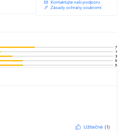
Kontaktujte naši podporu
Zásady ochrany soukromí
7
1
3
5
5
Užitečné
(1)