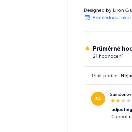
Designed by Liron Gi
Prohlédnout uká
Průměrné hod
21 hodnocení
Třídit podle:
Nejn
Samdonov
SA
adjusting
Cannot ch