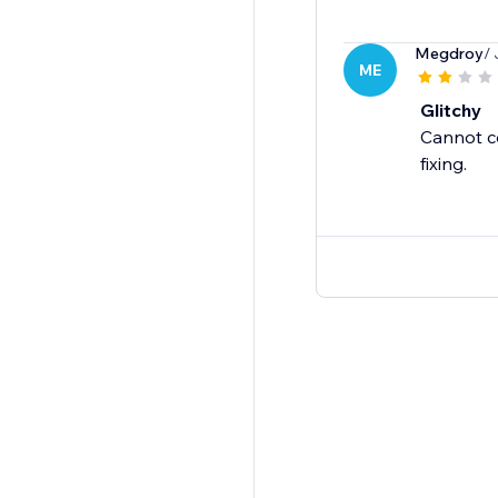
Megdroy
/ 
ME
Glitchy
Cannot co
fixing.