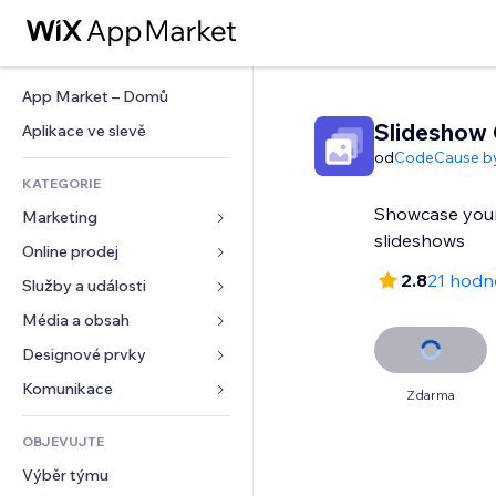
App Market – Domů
Slideshow 
Aplikace ve slevě
od
CodeCause b
KATEGORIE
Showcase your
Marketing
slideshows
Online prodej
Reklamy
2.8
21 hodn
Mobilní zařízení
Služby a události
Aplikace pro obchody
Analytika
Doprava a doručení
Média a obsah
Ubytování
Sociální sítě
Tlačítka pro prodej
Události
Designové prvky
Galerie
SEO
Online kurzy
Restaurace
Hudba
Mapy a navigace
Komunikace 
Zdarma
Míra zapojení
Tisk na vyžádání
Nemovitosti
Podcasty
Soukromí a bezpečnost
Formuláře
Výpisy webu
Účetnictví
OBJEVUJTE
Rezervace
Fotografie
Hodiny
Blog
E‑mail
Kupóny a věrnostní programy
Výběr týmu
Video
Šablony stránek
Ankety