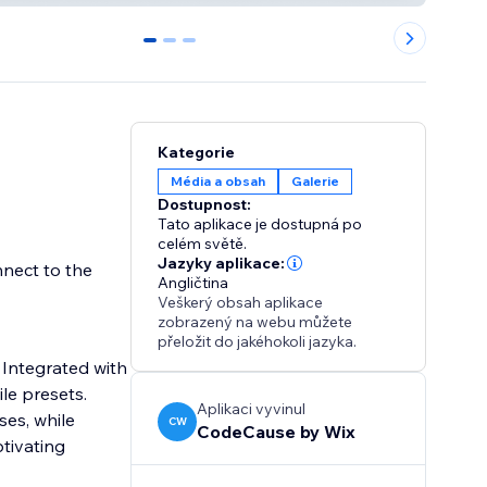
0
1
2
Kategorie
Média a obsah
Galerie
Dostupnost:
Tato aplikace je dostupná po
celém světě.
Jazyky aplikace:
nect to the
Angličtina
Veškerý obsah aplikace
zobrazený na webu můžete
přeložit do jakéhokoli jazyka.
. Integrated with
le presets.
Aplikaci vyvinul
ses, while
CW
CodeCause by Wix
ptivating