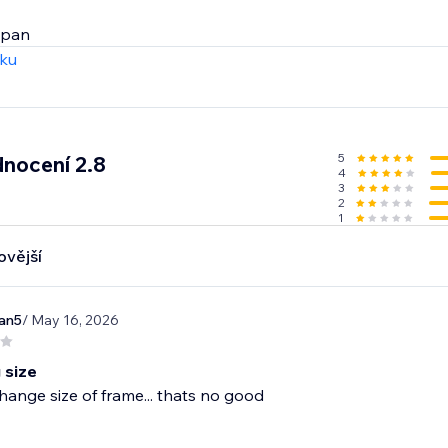
span
zku
5
nocení 2.8
4
3
2
1
ovější
an5
/ May 16, 2026
 size
ange size of frame... thats no good