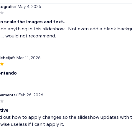
tografie
/ May 4, 2026
n scale the images and text...
 do anything in this slideshow... Not even add a blank back
.... would not recommend.
ebeijaf
/ Mar 11, 2026
entando
maments
/ Feb 26, 2026
tive
ind out how to apply changes so the slideshow updates with t
ise useless if I can't apply it.