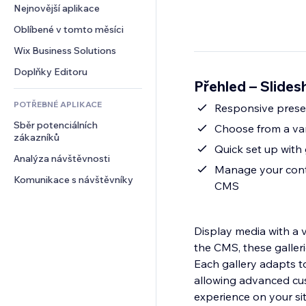
Konverze
Skladování
Nejnovější aplikace
PDF
Efekty pro obrázky
Chat
Dropshipping
Sdílení souborů
Oblíbené v tomto měsíci
Tlačítka a nabídky
Komentáře
Plány a předplatné
Novinky
Bannery a odznaky
Wix Business Solutions
Telefon
Crowdfunding
Služby obsahu
Kalkulačky
Komunita
Doplňky Editoru
Jídlo a nápoje
Přehled – Slides
Efekty textu
Vyhledávání
Reference a recenze
POTŘEBNÉ APLIKACE
Počasí
Responsive presets
CRM
Sběr potenciálních 
Tabulky a grafy
Choose from a vari
zákazníků
Quick set up with 
Analýza návštěvnosti
Manage your cont
Komunikace s návštěvníky
CMS
Display media with a v
the CMS, these galleri
Each gallery adapts to
allowing advanced cust
experience on your sit