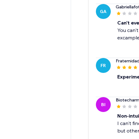
Gabriellafo
GA
Can't eve
You can't
excample
Fraternidad
FR
Experim
Biotechar
BI
Non-intui
I can't f
but otherw