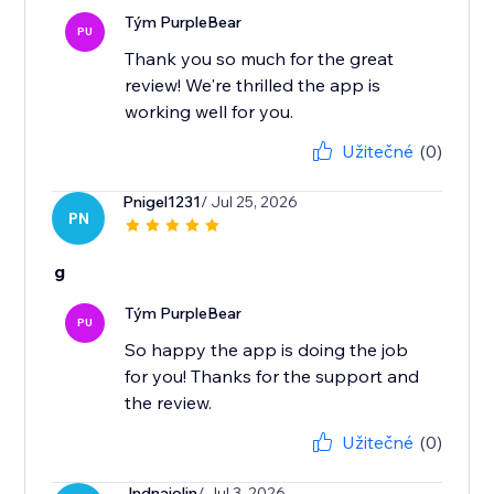
Tým PurpleBear
PU
Thank you so much for the great
review! We're thrilled the app is
working well for you.
Užitečné
(0)
Pnigel1231
/ Jul 25, 2026
PN
g
Tým PurpleBear
PU
So happy the app is doing the job
for you! Thanks for the support and
the review.
Užitečné
(0)
Jndnajolin
/ Jul 3, 2026