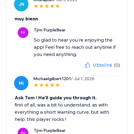
JN
muy bienn
Tým PurpleBear
PU
So glad to hear you're enjoying the
app! Feel free to reach out anytime if
you need anything.
Užitečné
(0)
Michaelgilbert1201
/ Jul 1, 2026
MI
Ask Tom ! He'll guide you through it.
first of all, was a bit to understand. as with
everything a short learning curve. but with
help. this player rocks !
Tým PurpleBear
PU