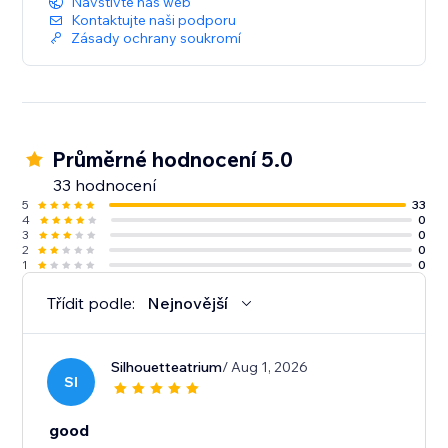
Navštivte náš web
Kontaktujte naši podporu
Zásady ochrany soukromí
Průměrné hodnocení 5.0
33 hodnocení
5
33
4
0
3
0
2
0
1
0
Třídit podle:
Nejnovější
Silhouetteatrium
/ Aug 1, 2026
SI
good