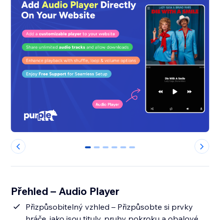
0
1
2
3
4
5
Přehled – Audio Player
Přizpůsobitelný vzhled – Přizpůsobte si prvky
hráče, jako jsou tituly, pruhy pokroku a obalové