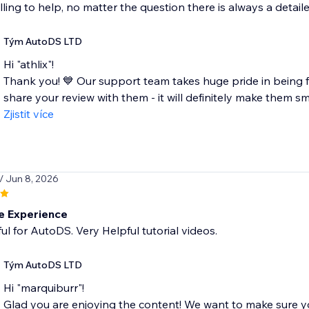
lling to help, no matter the question there is always a detai
Tým AutoDS LTD
Hi "athlix"!
Thank you! 💙 Our support team takes huge pride in being fa
share your review with them - it will definitely make them smil
Zjistit více
/ Jun 8, 2026
 Experience
ful for AutoDS. Very Helpful tutorial videos.
Tým AutoDS LTD
Hi "marquiburr"!
Glad you are enjoying the content! We want to make sure 