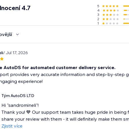
5
nocení 4.7
4
3
2
1
ovější
li
/ Jul 17, 2026
e AutoDS for automated customer delivery service.
ort provides very accurate information and step-by-step g
engaging experience!
Tým AutoDS LTD
Hi "sandromineli"!
Thank you! 💙 Our support team takes huge pride in being fa
share your review with them - it will definitely make them smil
Zjistit více