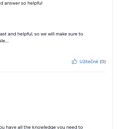
led answer so helpful
st and helpful, so we will make sure to
e....
Užitečné
(0)
you have all the knowledge you need to