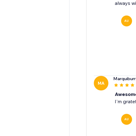
always wi
AU
Marquiburr
MA
Awesome
I'm grate
AU