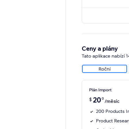
Ceny a plány
Tato aplikace nabízí 
Roční
Plán Import
20
0
$
/měsíc
200 Products I
Product Resea