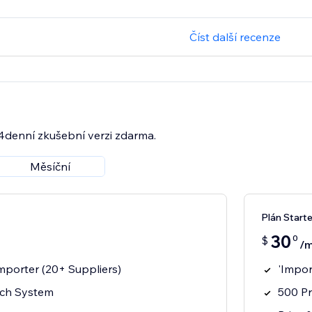
Číst další recenze
14denní zkušební verzi zdarma.
Měsíční
Plán Starte
30
0
$
/m
mporter (20+ Suppliers)
'Impor
rch System
500 Pr