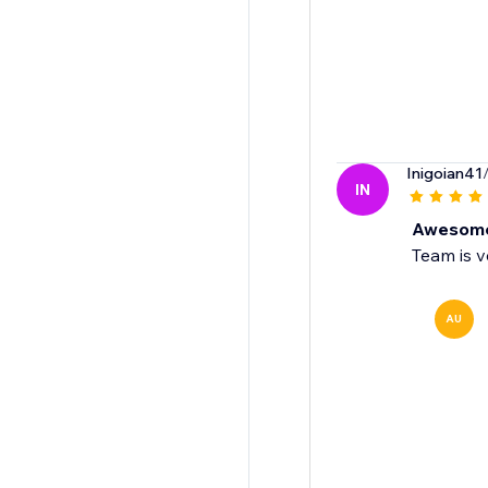
Inigoian41
IN
Awesom
Team is v
AU