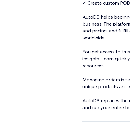
✓ Create custom POD 
AutoDS helps beginne
business. The platform
and pricing, and fulfi
worldwide.
You get access to tru
insights. Learn quickl
resources.
Managing orders is si
unique products and A
AutoDS replaces the n
and run your entire b