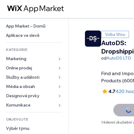
App Market – Domů
Volba Wixu
Aplikace ve slevě
AutoDS:
KATEGORIE
Dropshipp
od
AutoDS LTD
Marketing
Online prodej
Reklamy
Find and Impo
Mobilní zařízení
Služby a události
Aplikace pro obchody
Products (60
Analytika
Doprava a doručení
Média a obsah
Ubytování
4.7
420 hod
Sociální sítě
Tlačítka pro prodej
Události
Designové prvky
Galerie
SEO
Online kurzy
Restaurace
Hudba
Mapy a navigace
Komunikace 
Míra zapojení
Tisk na vyžádání
Nemovitosti
Podcasty
Soukromí a bezpečnost
Formuláře
Výpisy webu
Účetnictví
OBJEVUJTE
Rezervace
Fotografie
Hodiny
Blog
14denní zkušební 
E‑mail
Kupóny a věrnostní programy
Výběr týmu
Video
Šablony stránek
Ankety