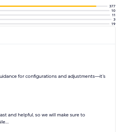
377
10
11
3
19
uidance for configurations and adjustments—it's
st and helpful, so we will make sure to
e....