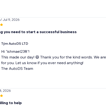
8
/ Jul 9, 2026
ng you need to start a successful business
Tým AutoDS LTD
Hi "ishmael238"!
This made our day! 😄 Thank you for the kind words. We ar
for you. Let us know if you ever need anything!
The AutoDS Team
8, 2026
lling to help