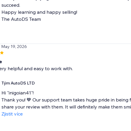
succeed.
Happy learning and happy selling!
The AutoDS Team
/ May 19, 2026
e
ery helpful and easy to work with.
Tým AutoDS LTD
Hi "inigoian41"!
Thank you! 💙 Our support team takes huge pride in being fa
share your review with them. It will definitely make them smil
Zjistit více