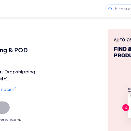
ing & POD
rt Dropshipping
0M+)
nocení
verze zdarma