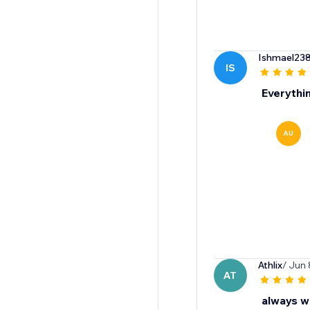
Ishmael23
IS
Everythi
AU
Athlix
/ Jun 
AT
always wi