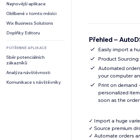
Konverze
Skladování
Nejnovější aplikace
PDF
Efekty pro obrázky
Chat
Dropshipping
Sdílení souborů
Oblíbené v tomto měsíci
Tlačítka a nabídky
Komentáře
Plány a předplatné
Novinky
Bannery a odznaky
Wix Business Solutions
Telefon
Crowdfunding
Služby obsahu
Kalkulačky
Komunita
Doplňky Editoru
Jídlo a nápoje
Přehled – AutoD
Efekty textu
Vyhledávání
Reference a recenze
POTŘEBNÉ APLIKACE
Počasí
Easily import a hu
CRM
Sběr potenciálních 
Tabulky a grafy
Product Sourcing
zákazníků
Automated orders &
Analýza návštěvnosti
your computer and
Komunikace s návštěvníky
Print on demand -
personalized items
soon as the order
✓ Import a huge variet
✓ Source premium dr
✓ Automate orders and