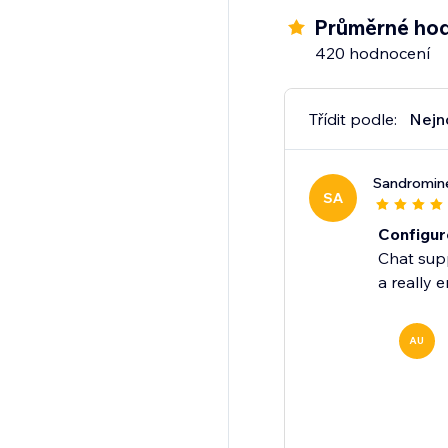
Průměrné hod
420 hodnocení
Třídit podle:
Nejn
Sandromine
SA
Configur
Chat supp
a really 
AU