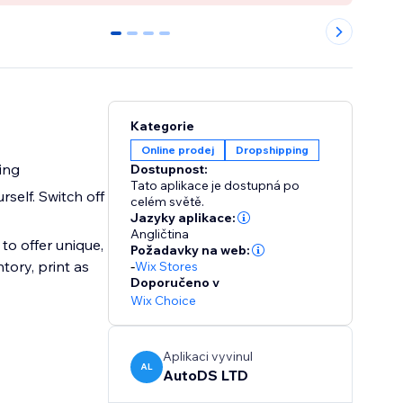
0
1
2
3
Kategorie
Online prodej
Dropshipping
ing
Dostupnost:
Tato aplikace je dostupná po
self. Switch off
celém světě.
Jazyky aplikace:
Angličtina
to offer unique,
Požadavky na web:
tory, print as
-
Wix Stores
Doporučeno v
Wix Choice
Aplikaci vyvinul
AL
AutoDS LTD