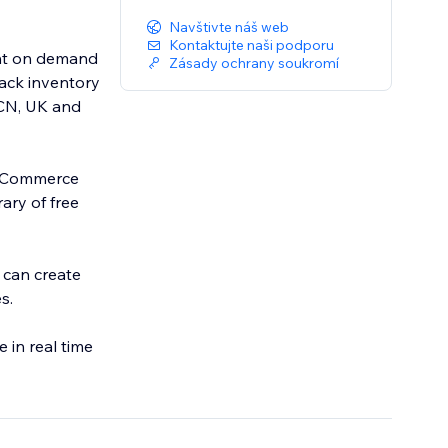
Navštivte náš web
Kontaktujte naši podporu
int on demand
Zásady ochrany soukromí
rack inventory
 CN, UK and
l eCommerce
ary of free
 can create
s.
 in real time