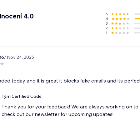
u, zvyšte důvěru komunity a zajistěte, že se přidají jen plat
5
nocení 4.0
4
3
2
1
06
/ Nov 24, 2025
ded today and it is great it blocks fake emails and its perfect
Tým Certified Code
Thank you for your feedback! We are always working on to 
check out our newsletter for upcoming updates!