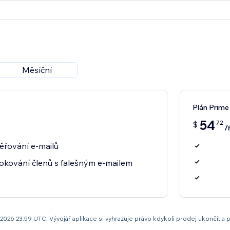
Měsíční
Plán Prime
54
72
$
/
řování e-mailů
okování členů s falešným e-mailem
pna 2026 23:59 UTC. Vývojář aplikace si vyhrazuje právo kdykoli prodej ukonči