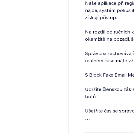
Naše aplikace při reg
najde, systém pokus i
získají přístup.
Na rozdíl od ručních
okamžitě na pozadí, še
Správci si zachovávají
reálném čase máte vž
S Block Fake Email M
Udržíte členskou zák
botů
Ušetříte čas se správ
Udržíte kontrolu díky 