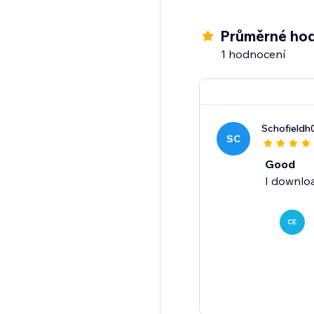
Ochraňte svou platform
dnes.
Průměrné hod
1 hodnocení
Schofieldh
SC
Good
I downloa
CE