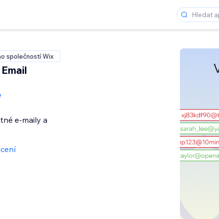
o společností Wix
 Email
e
tné e-maily a
cení