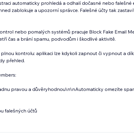
istraci automaticky prohledá a odhalí dočasné nebo falešné e
hned zablokuje a upozorní správce. Falešné účty tak zastavít
 kontrol nebo pomalých systémů pracuje Block Fake Email 
tří čas a brání spamu, podvodům i škodlivé aktivitě.
 plnou kontrolu: aplikaci lze kdykoli zapnout či vypnout a d
dy přehled.
embers:
ladnu pravou a důvěryhodnou\n\nAutomaticky omezíte spam
ou falešných účtů
flexibilním nástrojům správce