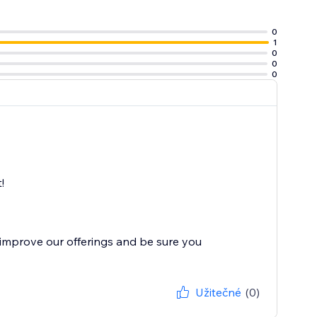
ní členové, už
0
1
0
0
0
!
improve our offerings and be sure you
Užitečné
(0)