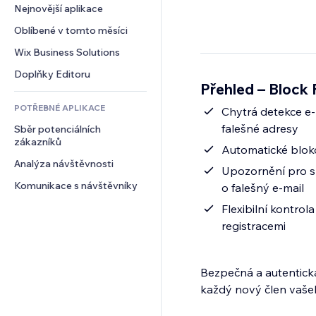
Konverze
Skladování
Nejnovější aplikace
PDF
Efekty pro obrázky
Chat
Dropshipping
Sdílení souborů
Oblíbené v tomto měsíci
Tlačítka a nabídky
Komentáře
Plány a předplatné
Novinky
Bannery a odznaky
Wix Business Solutions
Telefon
Crowdfunding
Služby obsahu
Kalkulačky
Komunita
Doplňky Editoru
Jídlo a nápoje
Přehled – Block
Efekty textu
Vyhledávání
Reference a recenze
POTŘEBNÉ APLIKACE
Počasí
Chytrá detekce e-
CRM
falešné adresy
Sběr potenciálních 
Tabulky a grafy
zákazníků
Automatické bloko
Analýza návštěvnosti
Upozornění pro sp
Komunikace s návštěvníky
o falešný e-mail
Flexibilní kontro
registracemi
Bezpečná a autentická 
každý nový člen vaše