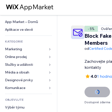
App Market – Domů
- 5%
Ověřen
Aplikace ve slevě
Block Fake
KATEGORIE
Members
od
Certified Cod
Marketing
Online prodej
Reklamy
Zachovejte pla
Mobilní zařízení
Služby a události
Aplikace pro obchody
kontakty
Analytika
Doprava a doručení
Média a obsah
Ubytování
4.0
1 hodno
Sociální sítě
Tlačítka pro prodej
Události
Designové prvky
Galerie
SEO
Online kurzy
Restaurace
Hudba
Mapy a navigace
Komunikace 
Míra zapojení
Tisk na vyžádání
Nemovitosti
Podcasty
Soukromí a bezpečnost
Formuláře
Výpisy webu
Účetnictví
OBJEVUJTE
Rezervace
Fotografie
Hodiny
Blog
Dostupné zdarma
E‑mail
Kupóny a věrnostní programy
Výběr týmu
Video
Šablony stránek
Ankety