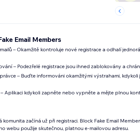
 Fake Email Members
mailů – Okamžitě kontroluje nové registrace a odhalí jedno
vání – Podezřelé registrace jsou ihned zablokovány a chrán
rávce – Buďte informováni okamžitými výstrahami, kdykoli j
la – Aplikaci kdykoli zapněte nebo vypněte a mějte plnou kon
komunita začíná už při registraci. Block Fake Email Members 
ho webu použije skutečnou, platnou e-mailovou adresu.