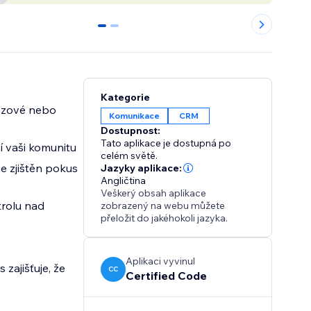
0
1
Kategorie
rázové nebo
Komunikace
CRM
Dostupnost:
Tato aplikace je dostupná po
í vaši komunitu
celém světě.
e zjištěn pokus
Jazyky aplikace:
Angličtina
Veškerý obsah aplikace
trolu nad
zobrazený na webu můžete
přeložit do jakéhokoli jazyka.
Aplikaci vyvinul
zajišťuje, že
CC
Certified Code