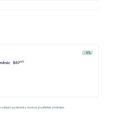
- 5%
60
měsíc
$
57
t a prodejní podmínky mohou podléhat změnám.