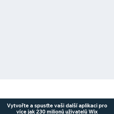
Vytvořte a spusťte vaši další aplikaci pro
více jak 230 milionů uživatelů Wix