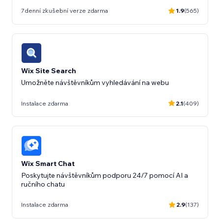
7denní zkušební verze zdarma
1.9
(565)
Wix Site Search
Instalace zdarma
2.1
(409)
Wix Smart Chat
Poskytujte návštěvníkům podporu 24/7 pomocí AI a
ručního chatu
Instalace zdarma
2.9
(137)