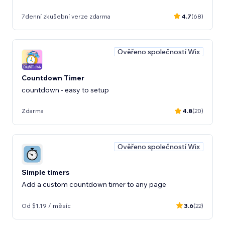
7denní zkušební verze zdarma
4.7
(68)
Ověřeno společností Wix
Countdown Timer
countdown - easy to setup
Zdarma
4.8
(20)
Ověřeno společností Wix
Simple timers
Add a custom countdown timer to any page
Od $1.19 / měsíc
3.6
(22)