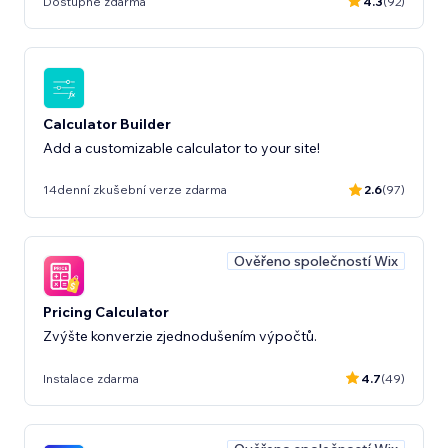
Dostupné zdarma
4.3
(92)
Calculator Builder
Add a customizable calculator to your site!
14denní zkušební verze zdarma
2.6
(97)
Ověřeno společností Wix
Pricing Calculator
Zvýšte konverzie zjednodušením výpočtů.
Instalace zdarma
4.7
(49)