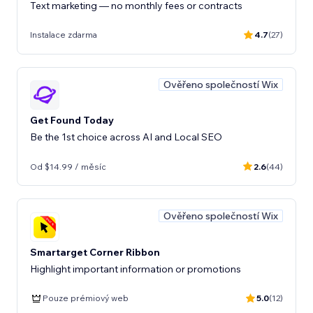
Text marketing — no monthly fees or contracts
Instalace zdarma
4.7
(27)
Ověřeno společností Wix
Get Found Today
Be the 1st choice across AI and Local SEO
Od $14.99 / měsíc
2.6
(44)
Ověřeno společností Wix
Smartarget Corner Ribbon
Highlight important information or promotions
Pouze prémiový web
5.0
(12)