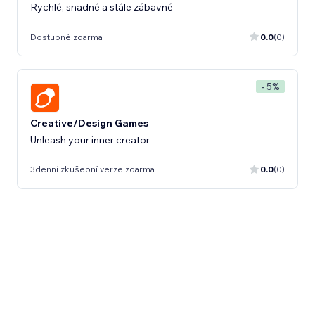
Rychlé, snadné a stále zábavné
Dostupné zdarma
0.0
(0)
- 5%
Creative/Design Games
Unleash your inner creator
3denní zkušební verze zdarma
0.0
(0)