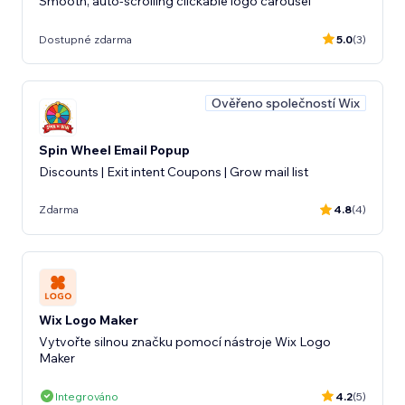
Smooth, auto-scrolling clickable logo carousel
Dostupné zdarma
5.0
(3)
Ověřeno společností Wix
Spin Wheel Email Popup
Discounts | Exit intent Coupons | Grow mail list
Zdarma
4.8
(4)
Wix Logo Maker
Vytvořte silnou značku pomocí nástroje Wix Logo
Maker
Integrováno
4.2
(5)