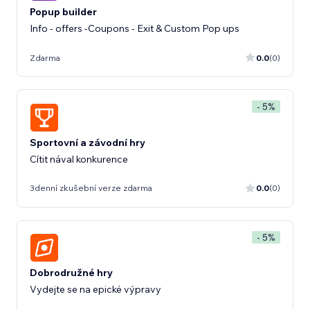
Popup builder
Info - offers -Coupons - Exit & Custom Pop ups
Zdarma
0.0
(0)
- 5%
Sportovní a závodní hry
Cítit nával konkurence
3denní zkušební verze zdarma
0.0
(0)
- 5%
Dobrodružné hry
Vydejte se na epické výpravy