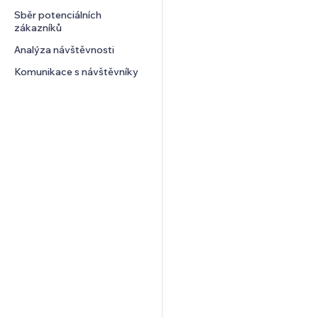
Sběr potenciálních 
Tabulky a grafy
zákazníků
Analýza návštěvnosti
Komunikace s návštěvníky