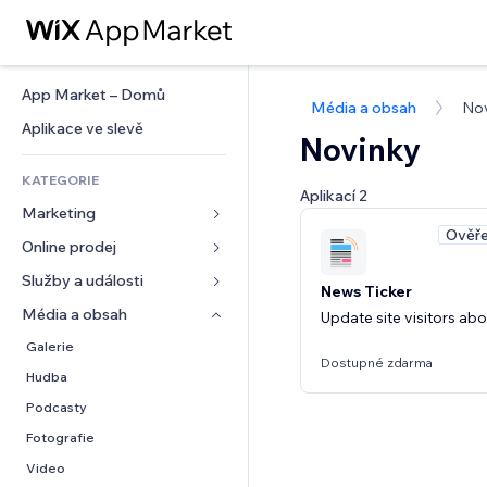
App Market – Domů
Média a obsah
No
Aplikace ve slevě
Novinky
KATEGORIE
Aplikací 2
Marketing
Ověře
Online prodej
Reklamy
Mobilní zařízení
Služby a události
Aplikace pro obchody
News Ticker
Analytika
Doprava a doručení
Média a obsah
Ubytování
Update site visitors ab
Sociální sítě
Tlačítka pro prodej
Události
Galerie
Dostupné zdarma
SEO
Online kurzy
Restaurace
Hudba
Míra zapojení
Tisk na vyžádání
Nemovitosti
Podcasty
Výpisy webu
Účetnictví
Rezervace
Fotografie
E‑mail
Kupóny a věrnostní programy
Video