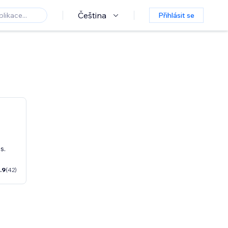
Čeština
Přihlásit se
s.
.9
(42)