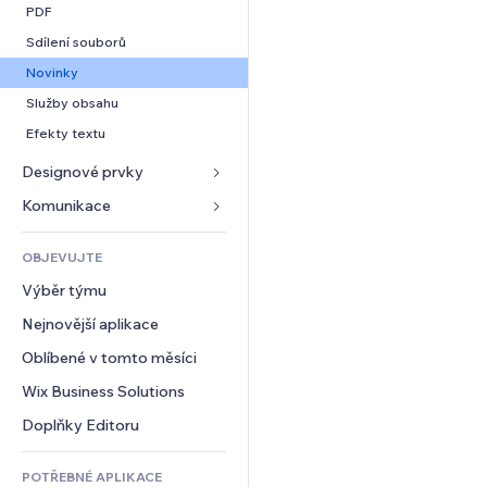
Konverze
Skladování
PDF
Dropshipping
Sdílení souborů
Plány a předplatné
Novinky
Crowdfunding
Služby obsahu
Jídlo a nápoje
Efekty textu
Designové prvky
Mapy a navigace
Komunikace 
Soukromí a bezpečnost
Formuláře
OBJEVUJTE
Hodiny
Blog
Výběr týmu
Šablony stránek
Ankety
Nejnovější aplikace
Efekty pro obrázky
Chat
Oblíbené v tomto měsíci
Tlačítka a nabídky
Komentáře
Bannery a odznaky
Wix Business Solutions
Telefon
Kalkulačky
Komunita
Doplňky Editoru
Vyhledávání
Reference a recenze
POTŘEBNÉ APLIKACE
Počasí
CRM