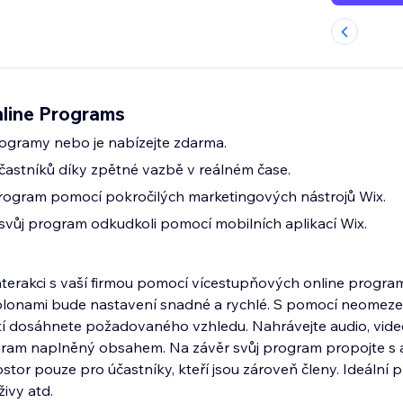
nline Programs
ogramy nebo je nabízejte zdarma.
častníků díky zpětné vazbě v reálném čase.
program pomocí pokročilých marketingových nástrojů Wix.
 svůj program odkudkoli pomocí mobilních aplikací Wix.
interakci s vaší firmou pomocí vícestupňových online progra
blonami bude nastavení snadné a rychlé. S pomocí neomez
 dosáhnete požadovaného vzhledu. Nahrávejte audio, vide
gram naplněný obsahem. Na závěr svůj program propojte s a
tor pouze pro účastníky, kteří jsou zároveň členy. Ideální p
živy atd.