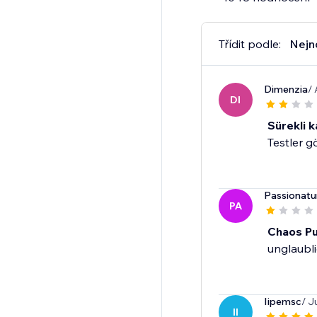
Třídit podle:
Nejn
Dimenzia
/
DI
Sürekli k
Testler g
Passionatu
PA
Chaos Pur
unglaubli
Iipemsc
/ J
II