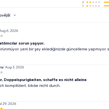
2
1
ovější
 Aug 6, 2026
atılımcılar sorun yaşıyor.
örünmüyor. yeni bir şey eklediğinizde güncelleme yapmıyor. sü
ra
/ Aug 3, 2026
, Doppelspurigkeiten, schaffe es nicht alleine
ch komplilziert. blicke nicht durch.
ul 29, 2026