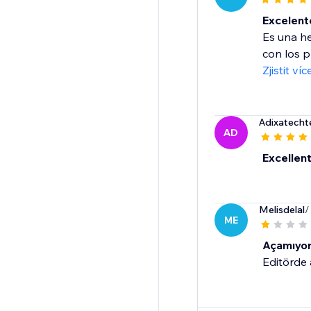
Excelent
Es una h
con los p
Zjistit víc
Adixatech
AD
Excellen
Melisdelal
/
ME
Açamıyo
Editörde