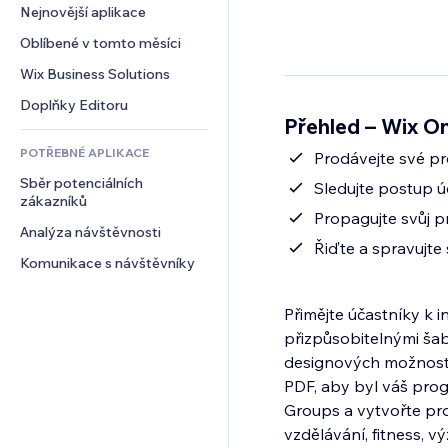
Konverze
Skladování
Nejnovější aplikace
PDF
Efekty pro obrázky
Chat
Dropshipping
Sdílení souborů
Oblíbené v tomto měsíci
Tlačítka a nabídky
Komentáře
Plány a předplatné
Novinky
Bannery a odznaky
Wix Business Solutions
Telefon
Crowdfunding
Služby obsahu
Kalkulačky
Komunita
Doplňky Editoru
Jídlo a nápoje
Přehled – Wix O
Efekty textu
Vyhledávání
Reference a recenze
POTŘEBNÉ APLIKACE
Počasí
Prodávejte své pr
CRM
Sběr potenciálních 
Tabulky a grafy
Sledujte postup ú
zákazníků
Propagujte svůj 
Analýza návštěvnosti
Řiďte a spravujte
Komunikace s návštěvníky
Přimějte účastníky k 
přizpůsobitelnými ša
designových možností
PDF, aby byl váš pro
Groups a vytvořte pros
vzdělávání, fitness, vý