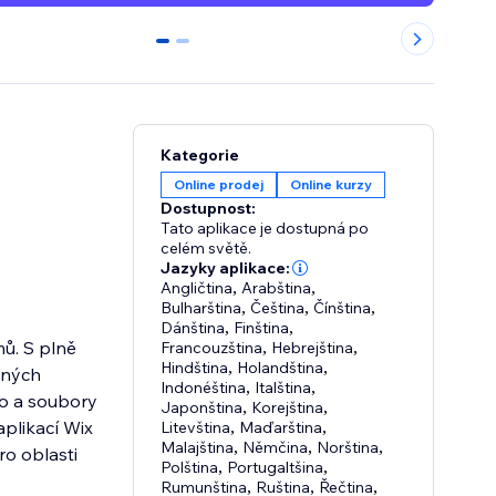
0
1
Kategorie
Online prodej
Online kurzy
Dostupnost:
Tato aplikace je dostupná po
celém světě.
Jazyky aplikace:
Angličtina
,
Arabština
,
Bulharština
,
Čeština
,
Čínština
,
Dánština
,
Finština
,
mů. S plně
Francouzština
,
Hebrejština
,
Hindština
,
Holandština
,
ených
Indonéština
,
Italština
,
o a soubory
Japonština
,
Korejština
,
plikací Wix
Litevština
,
Maďarština
,
Malajština
,
Němčina
,
Norština
,
ro oblasti
Polština
,
Portugaltšina
,
Rumunština
,
Ruština
,
Řečtina
,