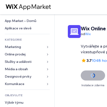
App Market – Domů
Wix Online
Aplikace ve slevě
od
Wix
KATEGORIE
Vytvářejte a p
Marketing
vícestupňové
Online prodej
Reklamy
3.7
1048 ho
Mobilní zařízení
Služby a události
Aplikace pro obchody
Analytika
Doprava a doručení
Média a obsah
Ubytování
Sociální sítě
Tlačítka pro prodej
Události
Designové prvky
Galerie
SEO
Online kurzy
Restaurace
Hudba
Mapy a navigace
Komunikace 
Instalace zdarma
Míra zapojení
Tisk na vyžádání
Nemovitosti
Podcasty
Soukromí a bezpečnost
Formuláře
Výpisy webu
Účetnictví
OBJEVUJTE
Rezervace
Fotografie
Hodiny
Blog
E‑mail
Kupóny a věrnostní programy
Výběr týmu
Video
Šablony stránek
Ankety