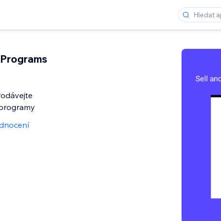
 Programs
rodávejte
 programy
dnocení