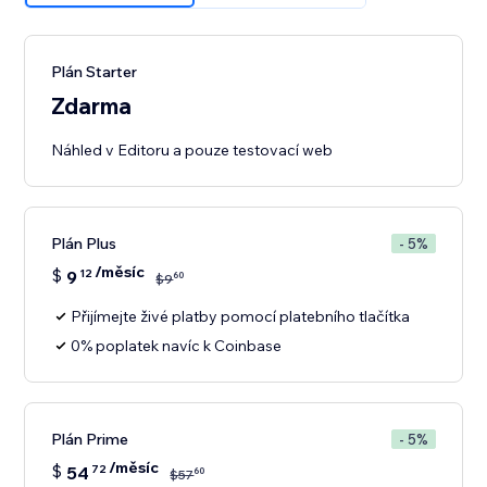
Plán Starter
Zdarma
Náhled v Editoru a pouze testovací web
Plán Plus
- 5%
/měsíc
$
9
12
60
$
9
Přijímejte živé platby pomocí platebního tlačítka
0% poplatek navíc k Coinbase
Plán Prime
- 5%
/měsíc
$
54
72
60
$
57