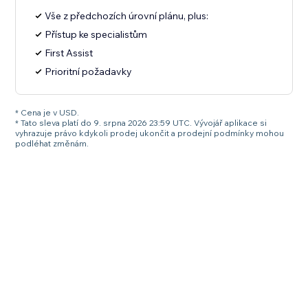
Vše z předchozích úrovní plánu, plus:
Přístup ke specialistům
First Assist
Prioritní požadavky
* Cena je v USD.
* Tato sleva platí do 9. srpna 2026 23:59 UTC. Vývojář aplikace si
vyhrazuje právo kdykoli prodej ukončit a prodejní podmínky mohou
podléhat změnám.