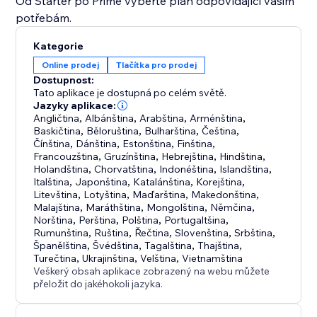
Od Starter po Prime vyberte plán odpovídající vašim
potřebám.
Kategorie
Online prodej
Tlačítka pro prodej
Dostupnost:
Tato aplikace je dostupná po celém světě.
Jazyky aplikace:
Angličtina
,
Albánština
,
Arabština
,
Arménština
,
Baskičtina
,
Běloruština
,
Bulharština
,
Čeština
,
Čínština
,
Dánština
,
Estonština
,
Finština
,
Francouzština
,
Gruzínština
,
Hebrejština
,
Hindština
,
Holandština
,
Chorvatština
,
Indonéština
,
Islandština
,
Italština
,
Japonština
,
Katalánština
,
Korejština
,
Litevština
,
Lotyština
,
Maďarština
,
Makedonština
,
Malajština
,
Maráthština
,
Mongolština
,
Němčina
,
Norština
,
Perština
,
Polština
,
Portugaltšina
,
Rumunština
,
Ruština
,
Řečtina
,
Slovenština
,
Srbština
,
Španělština
,
Švédština
,
Tagalština
,
Thajština
,
Turečtina
,
Ukrajinština
,
Velština
,
Vietnamština
Veškerý obsah aplikace zobrazený na webu můžete
přeložit do jakéhokoli jazyka.