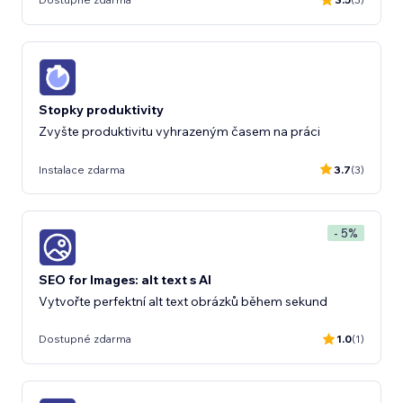
Stopky produktivity
Zvyšte produktivitu vyhrazeným časem na práci
Instalace zdarma
3.7
(3)
- 5%
SEO for Images: alt text s AI
Vytvořte perfektní alt text obrázků během sekund
Dostupné zdarma
1.0
(1)