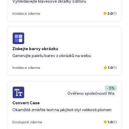
Vyhledávejte klávesové zkratky Editoru
Instalace zdarma
2.0
(1)
Získejte barvy obrázku
Generujte paletu barev z obrázků na webu
Instalace zdarma
1.0
(1)
- 5%
Ověřeno společností Wix
Convert Case
Okamžitě změňte text na jakýkoli styl velikosti písmen
Dostupné zdarma
1.0
(1)