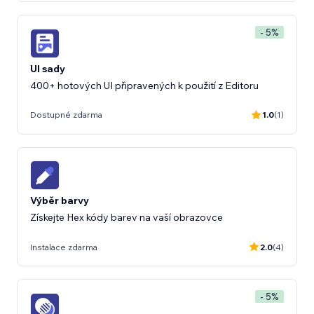
- 5%
UI sady
400+ hotových UI připravených k použití z Editoru
Dostupné zdarma
1.0
(1)
Výběr barvy
Získejte Hex kódy barev na vaší obrazovce
Instalace zdarma
2.0
(4)
- 5%