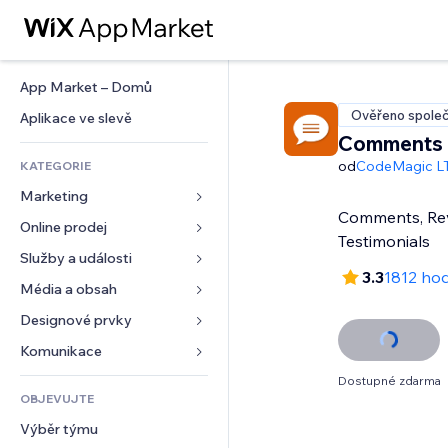
App Market – Domů
Ověřeno společ
Aplikace ve slevě
Comments
od
CodeMagic L
KATEGORIE
Marketing
Comments, Re
Online prodej
Reklamy
Testimonials
Mobilní zařízení
Služby a události
Aplikace pro obchody
3.3
1812 ho
Analytika
Doprava a doručení
Média a obsah
Ubytování
Sociální sítě
Tlačítka pro prodej
Události
Designové prvky
Galerie
SEO
Online kurzy
Restaurace
Hudba
Mapy a navigace
Komunikace 
Míra zapojení
Tisk na vyžádání
Nemovitosti
Podcasty
Soukromí a bezpečnost
Formuláře
Dostupné zdarma
Výpisy webu
Účetnictví
OBJEVUJTE
Rezervace
Fotografie
Hodiny
Blog
E‑mail
Kupóny a věrnostní programy
Výběr týmu
Video
Šablony stránek
Ankety