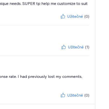
nique needs. SUPER tp help me customize to suit
Užitečné
(0)
Užitečné
(1)
onse rate. I had previously lost my comments,
Užitečné
(0)