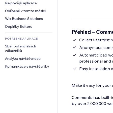
Konverze
Skladování
Nejnovější aplikace
PDF
Efekty pro obrázky
Chat
Dropshipping
Sdílení souborů
Oblíbené v tomto měsíci
Tlačítka a nabídky
Komentáře
Plány a předplatné
Novinky
Bannery a odznaky
Wix Business Solutions
Telefon
Crowdfunding
Služby obsahu
Kalkulačky
Komunita
Doplňky Editoru
Jídlo a nápoje
Přehled – Comm
Efekty textu
Vyhledávání
Reference a recenze
POTŘEBNÉ APLIKACE
Počasí
Collect user testi
CRM
Sběr potenciálních 
Tabulky a grafy
Anonymous commen
zákazníků
Automatic bad word filtering & email notifications - 
Analýza návštěvnosti
professional and 
Komunikace s návštěvníky
Easy installation
Make it easy for your
Comments has built-in
by over 2,000,000 web