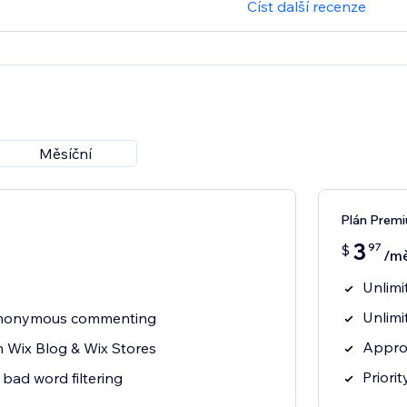
Číst další recenze
Měsíční
Plán Prem
3
97
$
/mě
Unlim
Unlimi
 anonymous commenting
Appro
h Wix Blog & Wix Stores
Priori
bad word filtering