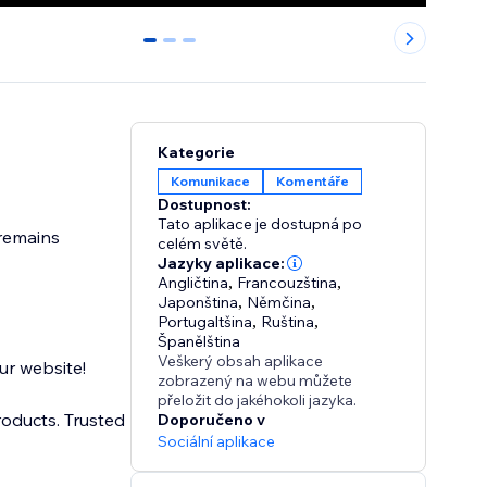
0
1
2
Kategorie
Komunikace
Komentáře
Dostupnost:
Tato aplikace je dostupná po
celém světě.
Jazyky aplikace:
Angličtina
,
Francouzština
,
Japonština
,
Němčina
,
Portugaltšina
,
Ruština
,
Španělština
Veškerý obsah aplikace
ur website!
zobrazený na webu můžete
přeložit do jakéhokoli jazyka.
roducts. Trusted
Doporučeno v
Sociální aplikace