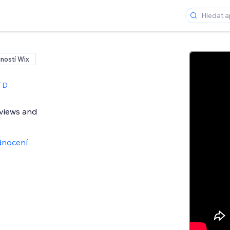
ností Wix
TD
views and
dnocení