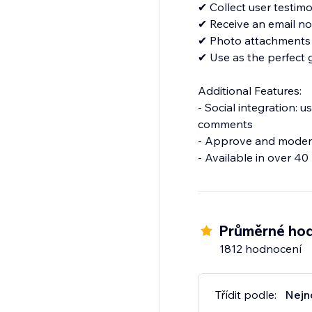
✔ Collect user testimo
✔ Receive an email no
✔ Photo attachments
✔ Use as the perfect
Additional Features:
- Social integration: 
comments
- Approve and modera
Průměrné hod
1812 hodnocení
Třídit podle:
Nejn