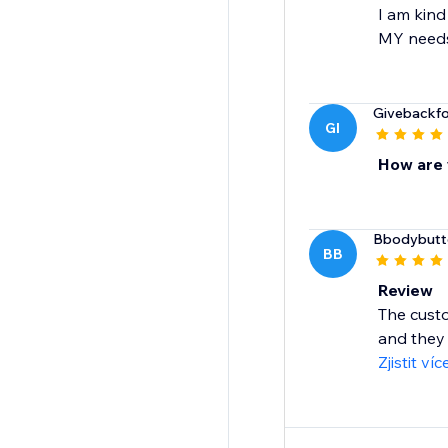
I am kind
MY needs!
Givebackf
GI
How are 
Bbodybutt
BB
Review
The custo
and they 
Zjistit víc