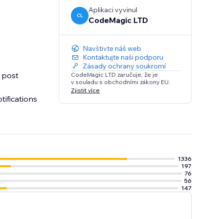
Aplikaci vyvinul
CL
CodeMagic LTD
Navštivte náš web
Kontaktujte naši podporu
Zásady ochrany soukromí
o post
CodeMagic LTD zaručuje, že je
v souladu s obchodními zákony EU.
Zjistit více
ifications
1336
197
76
56
147