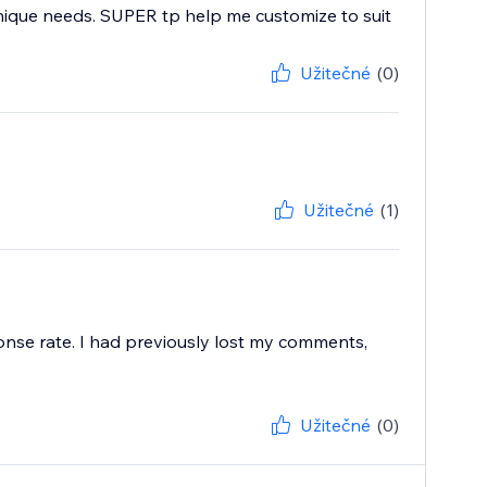
nique needs. SUPER tp help me customize to suit
Užitečné
(0)
Užitečné
(1)
onse rate. I had previously lost my comments,
Užitečné
(0)