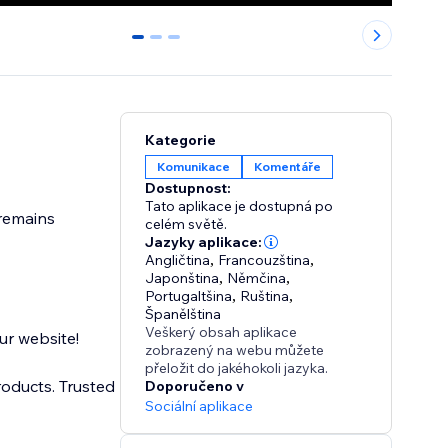
0
1
2
Kategorie
Komunikace
Komentáře
Dostupnost:
Tato aplikace je dostupná po
celém světě.
Jazyky aplikace:
Angličtina
,
Francouzština
,
Japonština
,
Němčina
,
Portugaltšina
,
Ruština
,
Španělština
Veškerý obsah aplikace
ur website!
zobrazený na webu můžete
přeložit do jakéhokoli jazyka.
roducts. Trusted
Doporučeno v
Sociální aplikace