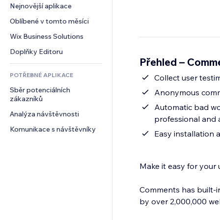
Konverze
Skladování
Nejnovější aplikace
PDF
Efekty pro obrázky
Chat
Dropshipping
Sdílení souborů
Oblíbené v tomto měsíci
Tlačítka a nabídky
Komentáře
Plány a předplatné
Novinky
Bannery a odznaky
Wix Business Solutions
Telefon
Crowdfunding
Služby obsahu
Kalkulačky
Komunita
Doplňky Editoru
Jídlo a nápoje
Přehled – Comm
Efekty textu
Vyhledávání
Reference a recenze
POTŘEBNÉ APLIKACE
Počasí
Collect user testi
CRM
Sběr potenciálních 
Tabulky a grafy
Anonymous commen
zákazníků
Automatic bad word filtering & email notifications - 
Analýza návštěvnosti
professional and 
Komunikace s návštěvníky
Easy installation
Make it easy for your
Comments has built-in
by over 2,000,000 web