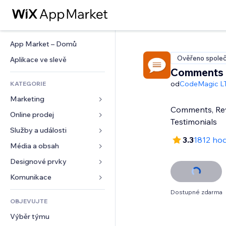
App Market – Domů
Ověřeno společ
Aplikace ve slevě
Comments
od
CodeMagic L
KATEGORIE
Marketing
Comments, Re
Online prodej
Reklamy
Testimonials
Mobilní zařízení
Služby a události
Aplikace pro obchody
3.3
1812 ho
Analytika
Doprava a doručení
Média a obsah
Ubytování
Sociální sítě
Tlačítka pro prodej
Události
Designové prvky
Galerie
SEO
Online kurzy
Restaurace
Hudba
Mapy a navigace
Komunikace 
Míra zapojení
Tisk na vyžádání
Nemovitosti
Podcasty
Soukromí a bezpečnost
Formuláře
Dostupné zdarma
Výpisy webu
Účetnictví
OBJEVUJTE
Rezervace
Fotografie
Hodiny
Blog
E‑mail
Kupóny a věrnostní programy
Výběr týmu
Video
Šablony stránek
Ankety