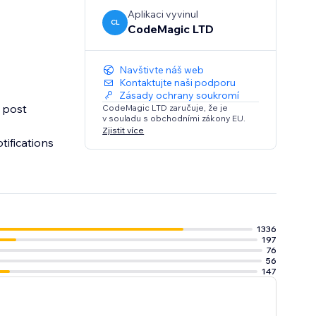
Aplikaci vyvinul
CL
CodeMagic LTD
Navštivte náš web
Kontaktujte naši podporu
Zásady ochrany soukromí
o post
CodeMagic LTD zaručuje, že je
v souladu s obchodními zákony EU.
Zjistit více
ifications
1336
197
76
56
147