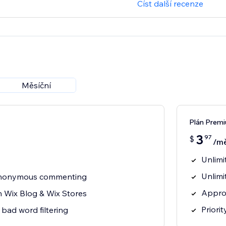
Číst další recenze
Měsíční
Plán Prem
3
97
$
/mě
Unlim
Unlimi
 anonymous commenting
Appro
h Wix Blog & Wix Stores
Priori
bad word filtering