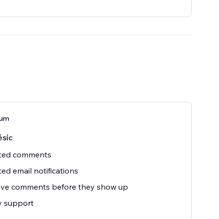
ium
síc
ited comments
ted email notifications
ve comments before they show up
ty support