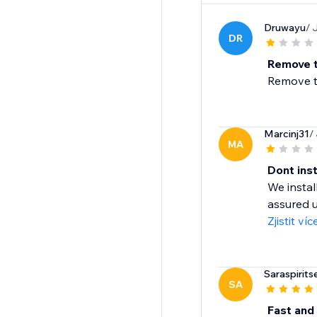
Druwayu
/ 
DR
Remove t
Remove th
Marcinj31
/
MA
Dont inst
We instal
assured u
Zjistit víc
Saraspirits
SA
Fast and