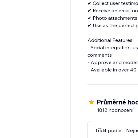
✔ Collect user testimo
✔ Receive an email no
✔ Photo attachments
✔ Use as the perfect
Additional Features:
- Social integration: 
comments
- Approve and modera
Průměrné hod
1812 hodnocení
Třídit podle:
Nejn