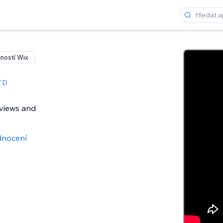
ností Wix
TD
views and
dnocení