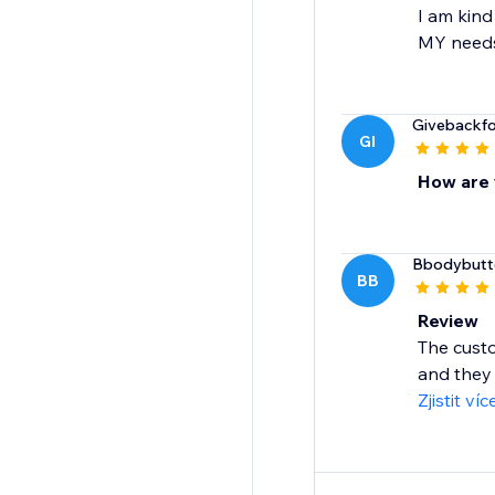
I am kind
MY needs!
Givebackf
GI
How are 
Bbodybutt
BB
Review
The custo
and they 
Zjistit víc