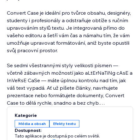
Convert Case je ideální pro tvůrce obsahu, designéry,
studenty i profesionály a odstraňuje obtíže s ručním
upravováním stylů textu. Je integrovaná přímo do
vašeho editoru a šetří vám čas a námahu tím, že vám
umožňuje upravovat formátování, aniž byste opustili
svůj pracovní prostor.
Se sedmi všestrannými styly velikosti písmen —
včetně zábavných možností jako aLtErNaTiNg cAsE a
InVeRsE CaSe — máte úplnou kontrolu nad tím, jak
váš text vypadá. Ať už píšete články, navrhujete
prezentace nebo formátujete dokumenty, Convert
Case to dělá rychle, snadno a bez chyb.
Kategorie
Posuňte úpravy textu na vyšší úroveň — přidejte
Média a obsah
Efekty textu
Convert Case ještě dnes a zažijte okamžitý a
Dostupnost:
bezproblémový převod velikosti písmen.
Tato aplikace je dostupná po celém světě.