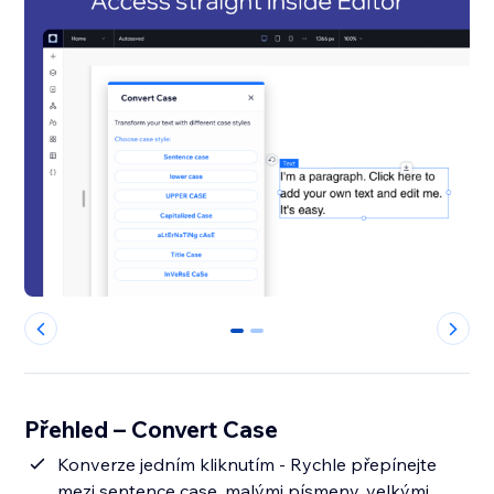
0
1
Přehled – Convert Case
Konverze jedním kliknutím - Rychle přepínejte
mezi sentence case, malými písmeny, velkými