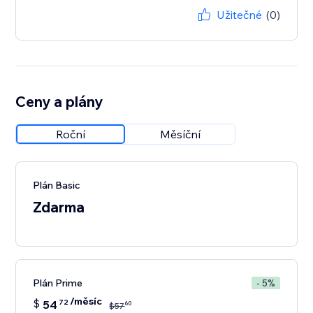
Užitečné
(0)
Ceny a plány
Roční
Měsíční
Plán Basic
Zdarma
Plán Prime
- 5%
/měsíc
$
54
72
60
$
57