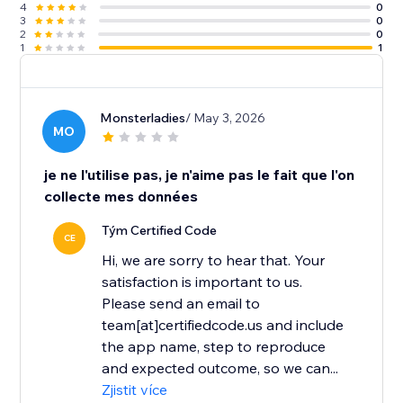
4
0
3
0
2
0
1
1
Monsterladies
/ May 3, 2026
MO
je ne l'utilise pas, je n'aime pas le fait que l'on
collecte mes données
Tým Certified Code
CE
Hi, we are sorry to hear that. Your
satisfaction is important to us.
Please send an email to
team[at]certifiedcode.us and include
the app name, step to reproduce
and expected outcome, so we can...
Zjistit více