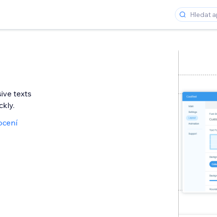
ive texts
ckly.
ocení