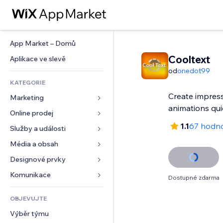
App Market – Domů
Cooltext
Aplikace ve slevě
od
onedot99
KATEGORIE
Create impress
Marketing
animations qui
Online prodej
Reklamy
1.1
67 hodn
Mobilní zařízení
Služby a události
Aplikace pro obchody
Analytika
Doprava a doručení
Média a obsah
Ubytování
Sociální sítě
Tlačítka pro prodej
Události
Designové prvky
Galerie
SEO
Online kurzy
Restaurace
Hudba
Mapy a navigace
Komunikace 
Dostupné zdarma
Míra zapojení
Tisk na vyžádání
Nemovitosti
Podcasty
Soukromí a bezpečnost
Formuláře
Výpisy webu
Účetnictví
OBJEVUJTE
Rezervace
Fotografie
Hodiny
Blog
E‑mail
Kupóny a věrnostní programy
Výběr týmu
Video
Šablony stránek
Ankety