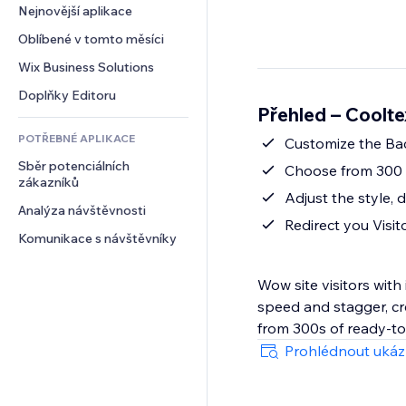
Konverze
Skladování
Nejnovější aplikace
PDF
Efekty pro obrázky
Chat
Dropshipping
Sdílení souborů
Oblíbené v tomto měsíci
Tlačítka a nabídky
Komentáře
Plány a předplatné
Novinky
Bannery a odznaky
Wix Business Solutions
Telefon
Crowdfunding
Služby obsahu
Kalkulačky
Komunita
Doplňky Editoru
Jídlo a nápoje
Přehled – Coolte
Efekty textu
Vyhledávání
Reference a recenze
POTŘEBNÉ APLIKACE
Počasí
Customize the Back
CRM
Sběr potenciálních 
Tabulky a grafy
Choose from 300 
zákazníků
Adjust the style, 
Analýza návštěvnosti
Redirect you Visi
Komunikace s návštěvníky
Wow site visitors with
speed and stagger, c
from 300s of ready-to
Prohlédnout uká