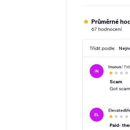
Průměrné hod
67 hodnocení
Třídit podle:
Nejn
Inuous
/ Fe
IN
Scam
Got scamm
Elevatedlife
EL
Paid- the