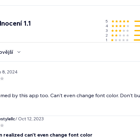
5
nocení 1.1
4
3
2
1
ovější
b 8, 2024
ed by this app too. Can't even change font color. Don't bu
stylellc
/ Oct 12, 2023
n realized can't even change font color