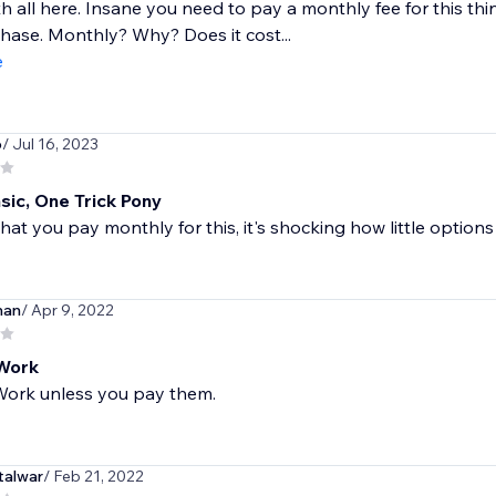
h all here. Insane you need to pay a monthly fee for this thing
hase. Monthly? Why? Does it cost...
e
o
/ Jul 16, 2023
sic, One Trick Pony
that you pay monthly for this, it's shocking how little options
man
/ Apr 9, 2022
Work
Work unless you pay them.
talwar
/ Feb 21, 2022