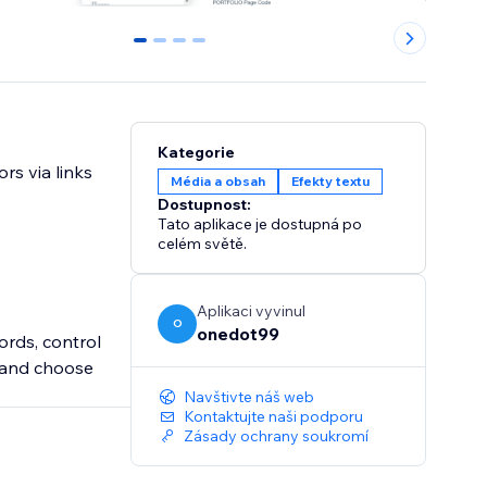
0
1
2
3
Kategorie
rs via links
Média a obsah
Efekty textu
Dostupnost:
Tato aplikace je dostupná po
celém světě.
Aplikaci vyvinul
O
onedot99
ords, control
 and choose
Navštivte náš web
Kontaktujte naši podporu
Zásady ochrany soukromí