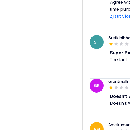
Agree wit
time purc
Zjistit víc
Stefkloibh
ST
Super Ba
The fact 
Grantmall
GR
Doesn't 
Doesn't 
Amitkumar
AM