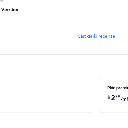
 Version
Číst další recenze
Plán prem
2
99
$
/mě