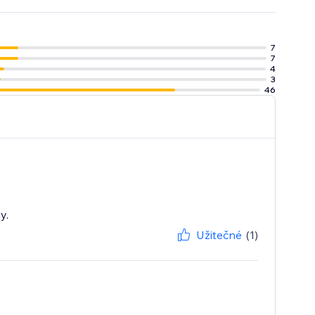
7
7
4
3
46
y.
Užitečné
(1)