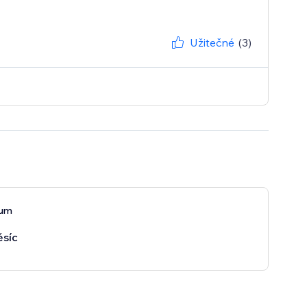
Užitečné
(3)
ium
síc