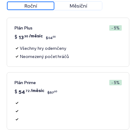
Roční
Měsíční
Plán Plus
- 5%
/měsíc
$
13
30
00
$
14
Všechny hry odemčeny
Neomezený počet hráčů
Plán Prime
- 5%
/měsíc
$
54
72
60
$
57