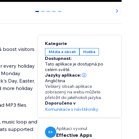
0
1
2
3
4
Kategorie
 boost visitors
Média a obsah
Hudba
Dostupnost:
Tato aplikace je dostupná po
r every holiday
celém světě.
er Monday
Jazyky aplikace:
k's Day, Easter,
Angličtina
Veškerý obsah aplikace
d more holiday
zobrazený na webu můžete
přeložit do jakéhokoli jazyka.
Doporučeno v
ad MP3 files
Komunikace s návštěvníky
y, music loop and
Aplikaci vyvinul
mats supported:
EA
Effective Apps