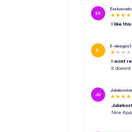
Exclusiveb
EX
I like this
E-designs1
E-
I wont 
it doesnt
Jukeboxte
JU
Jukebox
Nice App