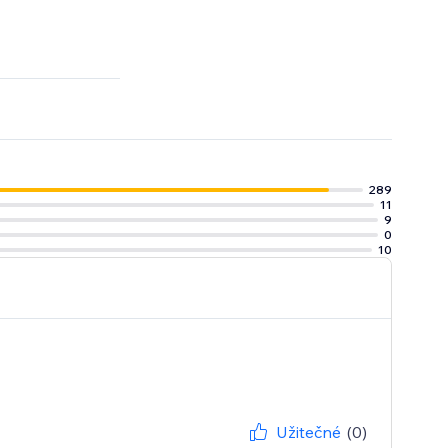
the year
289
11
9
0
10
Užitečné
(0)