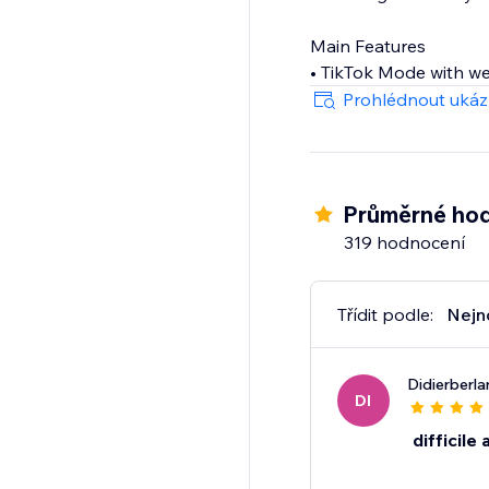
Main Features
• TikTok Mode with w
• Hundreds of holiday
Prohlédnout uká
• Seamless autoplay 
• Customizable widget
Průměrné hod
319 hodnocení
Třídit podle:
Nejn
Didierberl
DI
difficile 