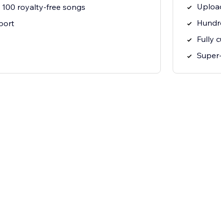
Uploa
00 royalty-free songs
Hundre
port
Fully 
Super-