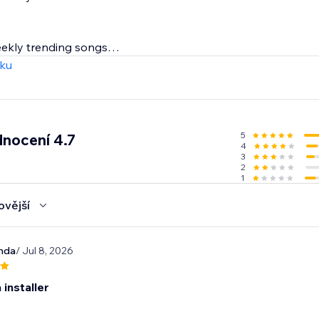
eekly trending songs
 songs for every seasons, holiday and occasion throughout 
zku
& looping options
 design, placement & controls
5
nocení 4.7
4
3
2
1
ovější
anda
/ Jul 8, 2026
a installer