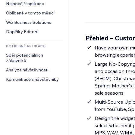
Konverze
Skladování
Nejnovější aplikace
PDF
Efekty pro obrázky
Chat
Dropshipping
Sdílení souborů
Oblíbené v tomto měsíci
Tlačítka a nabídky
Komentáře
Plány a předplatné
Novinky
Bannery a odznaky
Wix Business Solutions
Telefon
Crowdfunding
Služby obsahu
Kalkulačky
Komunita
Doplňky Editoru
Jídlo a nápoje
Přehled – Custo
Efekty textu
Vyhledávání
Reference a recenze
POTŘEBNÉ APLIKACE
Počasí
Have your own mus
CRM
browsing experie
Sběr potenciálních 
Tabulky a grafy
zákazníků
Large No-Copyrigh
Analýza návštěvnosti
and occasion thr
(BFCM), Christmas 
Komunikace s návštěvníky
Spring, Mother's 
sale seasons
Multi-Source Uplo
from YouTube, Spo
Design the widget 
select whether it
MP3, WAV, WMA,