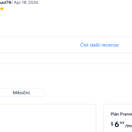
mad78
/ Apr 18, 2026
Číst další recenze
Měsíční
Plán Prem
6
99
$
/m