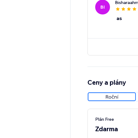
Bisharaah
BI
as
Ceny a plány
Roční
Plán Free
Zdarma