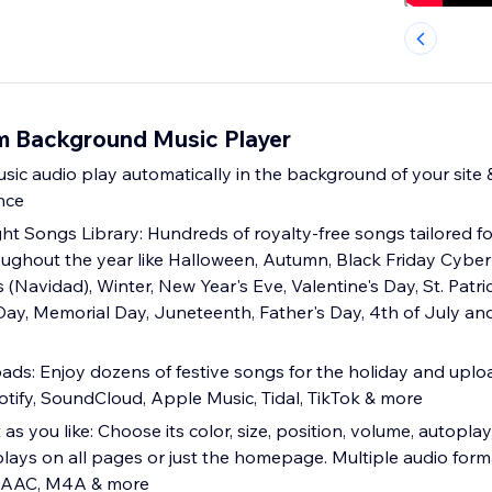
m Background Music Player
ic audio play automatically in the background of your site &
nce
t Songs Library: Hundreds of royalty-free songs tailored fo
oughout the year like Halloween, Autumn, Black Friday Cyb
(Navidad), Winter, New Year's Eve, Valentine's Day, St. Patric
Day, Memorial Day, Juneteenth, Father's Day, 4th of July an
ads: Enjoy dozens of festive songs for the holiday and uplo
tify, SoundCloud, Apple Music, Tidal, TikTok & more
as you like: Choose its color, size, position, volume, autopla
 plays on all pages or just the homepage. Multiple audio for
 AAC, M4A & more