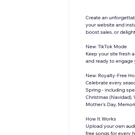
Create an unforgettab
your website and insta
boost sales, or delight
New: TikTok Mode
Keep your site fresh 
and ready to engage y
New: Royalty-Free Ho
Celebrate every seaso
Spring - including sp
Christmas (Navidad), W
Mother's Day, Memori
How It Works
Upload your own audio 
free songs for every 