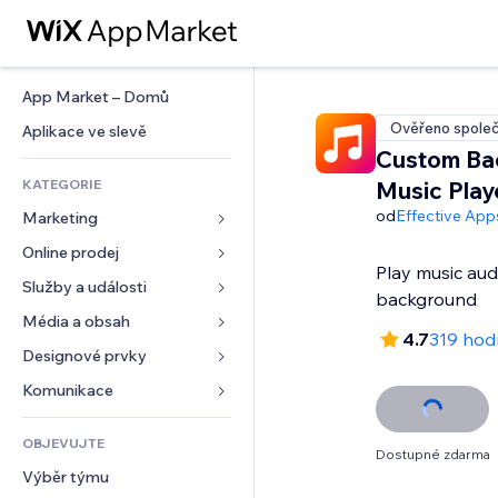
App Market – Domů
Ověřeno společ
Aplikace ve slevě
Custom Ba
KATEGORIE
Music Play
od
Effective App
Marketing
Online prodej
Reklamy
Play music aud
Mobilní zařízení
Služby a události
Aplikace pro obchody
background
Analytika
Doprava a doručení
Média a obsah
Ubytování
4.7
319 hod
Sociální sítě
Tlačítka pro prodej
Události
Designové prvky
Galerie
SEO
Online kurzy
Restaurace
Hudba
Mapy a navigace
Komunikace 
Míra zapojení
Tisk na vyžádání
Nemovitosti
Podcasty
Soukromí a bezpečnost
Formuláře
Výpisy webu
Účetnictví
OBJEVUJTE
Rezervace
Fotografie
Hodiny
Blog
Dostupné zdarma
E‑mail
Kupóny a věrnostní programy
Výběr týmu
Video
Šablony stránek
Ankety