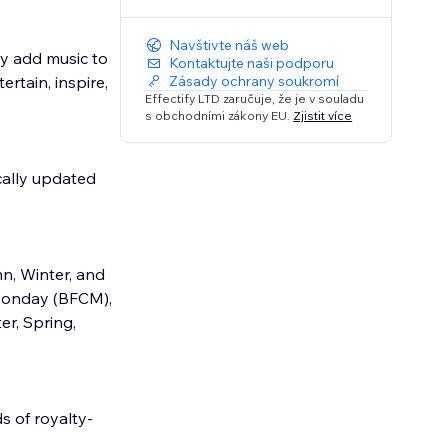
Navštivte náš web
y add music to
Kontaktujte naši podporu
rtain, inspire,
Zásady ochrany soukromí
Effectify LTD zaručuje, že je v souladu
s obchodními zákony EU.
Zjistit více
cally updated
n, Winter, and
 Monday (BFCM),
er, Spring,
s of royalty-