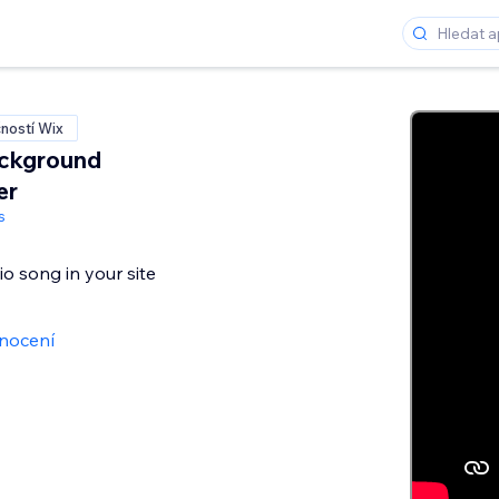
ností Wix
ckground
er
s
io song in your site
nocení