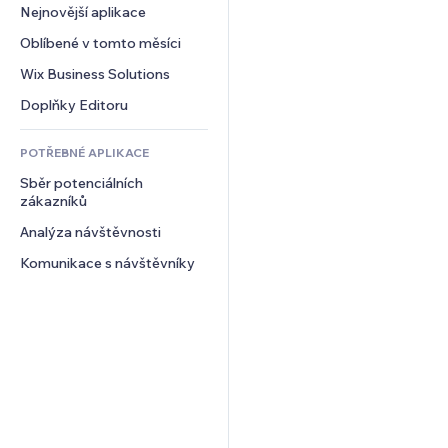
Konverze
Skladování
Nejnovější aplikace
PDF
Efekty pro obrázky
Chat
Dropshipping
Sdílení souborů
Oblíbené v tomto měsíci
Tlačítka a nabídky
Komentáře
Plány a předplatné
Novinky
Bannery a odznaky
Wix Business Solutions
Telefon
Crowdfunding
Služby obsahu
Kalkulačky
Komunita
Doplňky Editoru
Jídlo a nápoje
Efekty textu
Vyhledávání
Reference a recenze
POTŘEBNÉ APLIKACE
Počasí
CRM
Sběr potenciálních 
Tabulky a grafy
zákazníků
Analýza návštěvnosti
Komunikace s návštěvníky