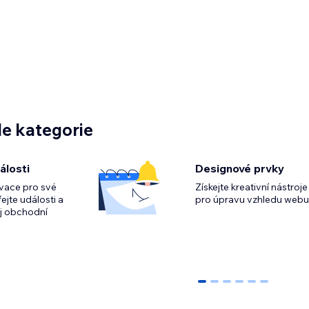
e kategorie
álosti
Designové prvky
rvace pro své
Získejte kreativní nástroje
ejte události a
ůj obchodní
0
1
2
3
4
5