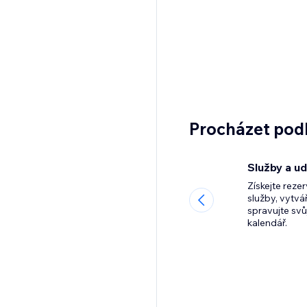
Procházet podl
Služby a ud
Získejte reze
služby, vytvář
spravujte sv
kalendář.