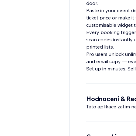
door.
Paste in your event de
ticket price or make i
customisable widget 
Every booking trigger
scan codes instantly 
printed lists.
Pro users unlock unli
and email copy — ever
Set up in minutes. Sel
Hodnocení & Re
Tato aplikace zatím n