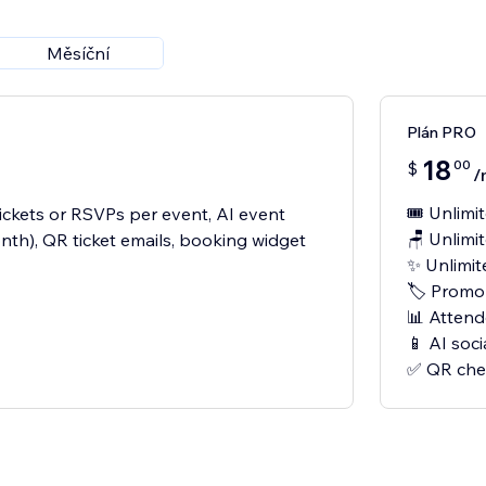
Měsíční
Plán PRO
18
00
$
/
🎟️ Unlimi
tickets or RSVPs per event, AI event
🪑 Unlimit
nth), QR ticket emails, booking widget
✨ Unlimit
🏷️ Promo
📊 Atten
📱 AI soc
✅ QR che