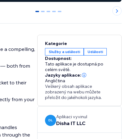
0
1
2
3
4
Kategorie
e a compelling,
Služby a události
Události
Dostupnost:
Tato aplikace je dostupná po
celém světě.
Jazyky aplikace:
Angličtina
ket to their
Veškerý obsah aplikace
zobrazený na webu můžete
přeložit do jakéhokoli jazyka.
ctly from your
Aplikaci vyvinul
DL
Disha IT LLC
 handles
s through the