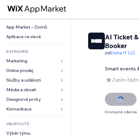
App Market – Domů
AI Ticket &
Aplikace ve slevě
Booker
KATEGORIE
od
Disha IT LLC
Marketing
Smart events &
Online prodej
Reklamy
Mobilní zařízení
Zatím žádn
Služby a události
Aplikace pro obchody
Analytika
Doprava a doručení
Média a obsah
Ubytování
Sociální sítě
Tlačítka pro prodej
Události
Designové prvky
Galerie
SEO
Online kurzy
Restaurace
Hudba
Mapy a navigace
Komunikace 
Dostupné zdarma
Míra zapojení
Tisk na vyžádání
Nemovitosti
Podcasty
Soukromí a bezpečnost
Formuláře
Výpisy webu
Účetnictví
OBJEVUJTE
Rezervace
Fotografie
Hodiny
Blog
E‑mail
Kupóny a věrnostní programy
Výběr týmu
Video
Šablony stránek
Ankety