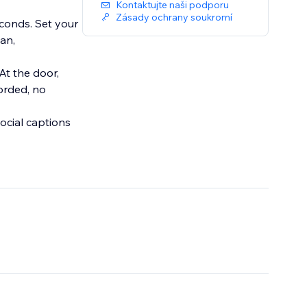
Kontaktujte naši podporu
Zásady ochrany soukromí
econds. Set your
ean,
At the door,
orded, no
ocial captions