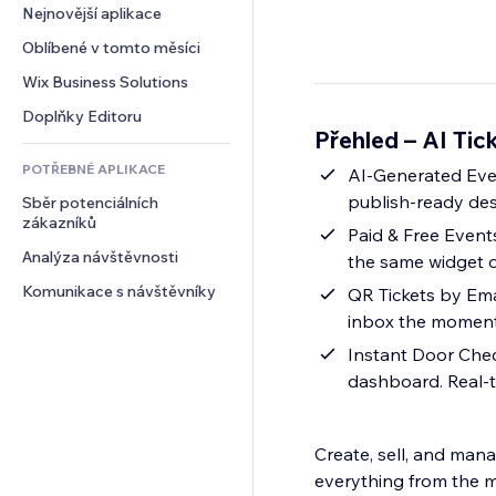
Konverze
Skladování
Nejnovější aplikace
PDF
Efekty pro obrázky
Chat
Dropshipping
Sdílení souborů
Oblíbené v tomto měsíci
Tlačítka a nabídky
Komentáře
Plány a předplatné
Novinky
Bannery a odznaky
Wix Business Solutions
Telefon
Crowdfunding
Služby obsahu
Kalkulačky
Komunita
Doplňky Editoru
Jídlo a nápoje
Přehled – AI Tic
Efekty textu
Vyhledávání
Reference a recenze
POTŘEBNÉ APLIKACE
Počasí
AI-Generated Even
CRM
publish-ready des
Sběr potenciálních 
Tabulky a grafy
zákazníků
Paid & Free Events in One Place 
Analýza návštěvnosti
the same widget o
Komunikace s návštěvníky
QR Tickets by Ema
inbox the moment 
Instant Door Che
dashboard. Real-t
Create, sell, and man
everything from the 