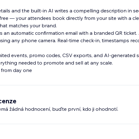
tails and the built-in AI writes a compelling description in s
t free — your attendees book directly from your site with a cl
that matches your brand.
s an automatic confirmation email with a branded QR ticket. 
using any phone camera. Real-time check-in, timestamps rec
mited events, promo codes, CSV exports, and AI-generated s
ything needed to promote and sell at any scale.
l from day one
cenze
emá žádná hodnocení, buďte první, kdo ji ohodnotí.