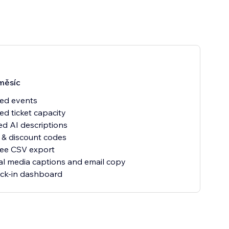
měsíc
ted events
ed ticket capacity
ed AI descriptions
 & discount codes
dee CSV export
ial media captions and email copy
ck-in dashboard