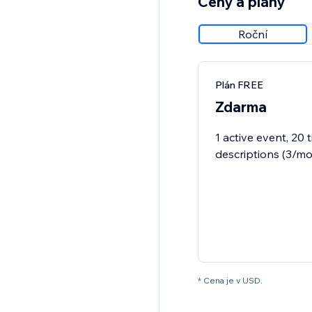
Ceny a plány
Roční
Plán FREE
Zdarma
1 active event, 20 
descriptions (3/mo
* Cena je v USD.