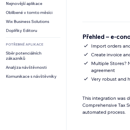
Konverze
Skladování
Nejnovější aplikace
PDF
Efekty pro obrázky
Chat
Dropshipping
Sdílení souborů
Oblíbené v tomto měsíci
Tlačítka a nabídky
Komentáře
Plány a předplatné
Novinky
Bannery a odznaky
Wix Business Solutions
Telefon
Crowdfunding
Služby obsahu
Kalkulačky
Komunita
Doplňky Editoru
Jídlo a nápoje
Přehled – e-con
Efekty textu
Vyhledávání
Reference a recenze
POTŘEBNÉ APLIKACE
Počasí
Import orders and
CRM
Sběr potenciálních 
Tabulky a grafy
Create invoice an
zákazníků
Multiple Stores? 
Analýza návštěvnosti
agreement
Komunikace s návštěvníky
Very robust and h
This integration was d
Comprehensive Tax Sup
automated process.