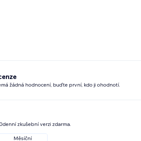
cenze
emá žádná hodnocení, buďte první, kdo ji ohodnotí.
30denní zkušební verzi zdarma.
Měsíční