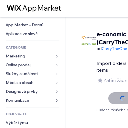
App Market – Domů
e-conomic
Aplikace ve slevě
(CarryThe
KATEGORIE
od
CarryTheOne
Marketing
Import orders,
Online prodej
Reklamy
items
Mobilní zařízení
Služby a události
Aplikace pro obchody
Zatím žádn
Analytika
Doprava a doručení
Média a obsah
Ubytování
Sociální sítě
Tlačítka pro prodej
Události
Designové prvky
Galerie
SEO
Online kurzy
Restaurace
Hudba
Mapy a navigace
Komunikace 
Míra zapojení
Tisk na vyžádání
Nemovitosti
Podcasty
Soukromí a bezpečnost
Formuláře
30denní zkušební 
Výpisy webu
Účetnictví
OBJEVUJTE
Rezervace
Fotografie
Hodiny
Blog
E‑mail
Kupóny a věrnostní programy
Výběr týmu
Video
Šablony stránek
Ankety