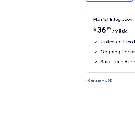
Plán 1st Integration
36
99
$
/měsíc
Unlimited Emai
Ongoing Enhan
Save Time Runn
* Cena je v USD.