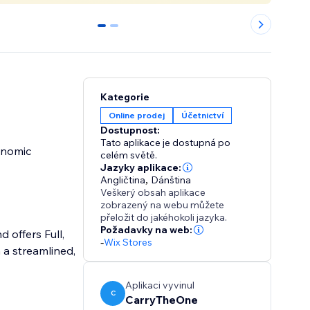
0
1
Kategorie
Online prodej
Účetnictví
Dostupnost:
Tato aplikace je dostupná po
onomic
celém světě.
Jazyky aplikace:
Angličtina
,
Dánština
Veškerý obsah aplikace
zobrazený na webu můžete
přeložit do jakéhokoli jazyka.
Požadavky na web:
 offers Full,
-
Wix Stores
 a streamlined,
Aplikaci vyvinul
C
CarryTheOne