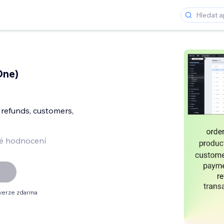
One)
 refunds, customers,
é hodnocení
verze zdarma