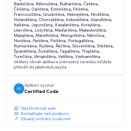
Baskičtina
,
Běloruština
,
Bulharština
,
Čeština
,
Čínština
,
Dánština
,
Estonština
,
Finština
,
Francouzština
,
Gruzínština
,
Hebrejština
,
Hindština
,
Holandština
,
Chorvatština
,
Indonéština
,
Islandština
,
Italština
,
Japonština
,
Katalánština
,
Korejština
,
Litevština
,
Lotyština
,
Maďarština
,
Makedonština
,
Malajština
,
Maráthština
,
Mongolština
,
Němčina
,
Norština
,
Perština
,
Polština
,
Portugaltšina
,
Rumunština
,
Ruština
,
Řečtina
,
Slovenština
,
Srbština
,
Španělština
,
Švédština
,
Tagalština
,
Thajština
,
Turečtina
,
Ukrajinština
,
Velština
,
Vietnamština
Veškerý obsah aplikace zobrazený na webu můžete
přeložit do jakéhokoli jazyka.
Aplikaci vyvinul
CC
Certified Code
Navštivte náš web
Kontaktujte naši podporu
Zásady ochrany soukromí