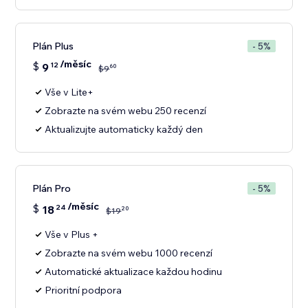
Plán Plus
- 5%
/měsíc
$
9
12
60
$
9
Vše v Lite+
Zobrazte na svém webu 250 recenzí
Aktualizujte automaticky každý den
Plán Pro
- 5%
/měsíc
$
18
24
20
$
19
Vše v Plus +
Zobrazte na svém webu 1000 recenzí
Automatické aktualizace každou hodinu
Prioritní podpora