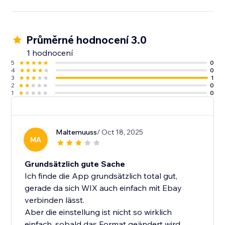
Průměrné hodnocení 3.0
1 hodnocení
5
0
4
0
3
1
2
0
1
0
Maltemuuss
/ Oct 18, 2025
MA
Grundsätzlich gute Sache
Ich finde die App grundsätzlich total gut,
gerade da sich WIX auch einfach mit Ebay
verbinden lässt.
Aber die einstellung ist nicht so wirklich
einfach, sobald das Format geändert wird