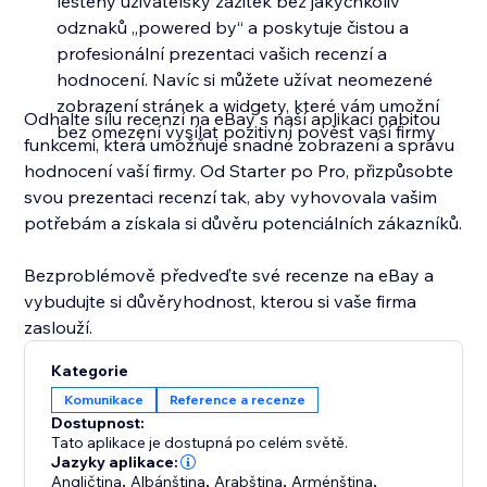
leštěný uživatelský zážitek bez jakýchkoliv
odznaků „powered by“ a poskytuje čistou a
profesionální prezentaci vašich recenzí a
hodnocení. Navíc si můžete užívat neomezené
zobrazení stránek a widgety, které vám umožní
Odhalte sílu recenzí na eBay s naší aplikací nabitou
bez omezení vysílat pozitivní pověst vaší firmy
funkcemi, která umožňuje snadné zobrazení a správu
hodnocení vaší firmy. Od Starter po Pro, přizpůsobte
svou prezentaci recenzí tak, aby vyhovovala vašim
potřebám a získala si důvěru potenciálních zákazníků.
Bezproblémově předveďte své recenze na eBay a
vybudujte si důvěryhodnost, kterou si vaše firma
zaslouží.
Kategorie
Komunikace
Reference a recenze
Dostupnost:
Tato aplikace je dostupná po celém světě.
Jazyky aplikace:
Angličtina
,
Albánština
,
Arabština
,
Arménština
,