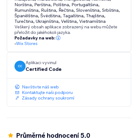
Norština
,
Perština
,
Polština
,
Portugaltšina
,
Rumunština
,
Ruština
,
Řečtina
,
Slovenština
,
Srbština
,
Španělština
,
Švédština
,
Tagalština
,
Thajština
,
Turečtina
,
Ukrajinština
,
Velština
,
Vietnamština
Veškerý obsah aplikace zobrazený na webu můžete
přeložit do jakéhokoli jazyka.
Požadavky na web:
-
Wix Stores
Aplikaci vyvinul
CC
Certified Code
Navštivte náš web
Kontaktujte naši podporu
Zásady ochrany soukromí
Průměrné hodnocení 5.0