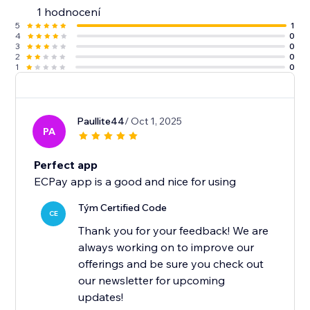
1 hodnocení
5
1
4
0
3
0
2
0
1
0
Paullite44
/ Oct 1, 2025
PA
Perfect app
ECPay app is a good and nice for using
Tým Certified Code
CE
Thank you for your feedback! We are
always working on to improve our
offerings and be sure you check out
our newsletter for upcoming
updates!