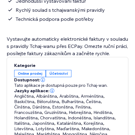
Jednodušší vystavování faktur
Rychlý soulad s tchajwanskými pravidly
Technická podpora podle potřeby
Vystavujte automaticky elektronické faktury v souladu
s pravidly Tchaj-wanu přes ECPay. Omezte ruční práci,
posílejte faktury zákazníkům a začněte rychle.
Kategorie
Online prodej
Účetnictví
Dostupnost:
Tato aplikace je dostupná pouze pro Tchaj-wan.
Jazyky aplikace:
Angličtina
,
Albánština
,
Arabština
,
Arménština
,
Baskičtina
,
Běloruština
,
Bulharština
,
Čeština
,
Čínština
,
Dánština
,
Estonština
,
Finština
,
Francouzština
,
Gruzínština
,
Hebrejština
,
Hindština
,
Holandština
,
Chorvatština
,
Indonéština
,
Islandština
,
Italština
,
Japonština
,
Katalánština
,
Korejština
,
Litevština
,
Lotyština
,
Maďarština
,
Makedonština
,
Malajština
,
Maráthština
,
Mongolština
,
Němčina
,