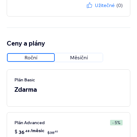
Užitečné
(0)
Ceny a plány
Roční
Měsíční
Plán Basic
Zdarma
Plán Advanced
- 5%
/měsíc
$
36
48
40
$
38