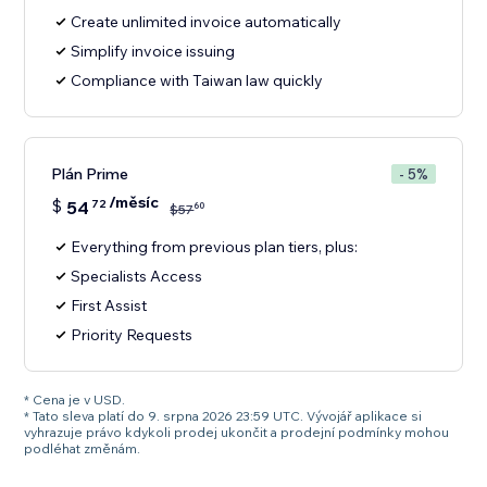
Create unlimited invoice automatically
Simplify invoice issuing
Compliance with Taiwan law quickly
Plán Prime
- 5%
/měsíc
$
54
72
60
$
57
Everything from previous plan tiers, plus:
Specialists Access
First Assist
Priority Requests
* Cena je v USD.
* Tato sleva platí do 9. srpna 2026 23:59 UTC. Vývojář aplikace si
vyhrazuje právo kdykoli prodej ukončit a prodejní podmínky mohou
podléhat změnám.