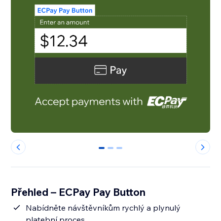
0
1
2
Přehled – ECPay Pay Button
Nabídněte návštěvníkům rychlý a plynulý
platební proces