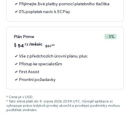
Přijímejte živé platby pomocí platebního tlačítka
0% poplatek navíc k ECPay
Plán Prime
- 5%
/měsíc
$
54
72
60
$
57
Vše z předchozích úrovní plánu, plus:
Přístup ke specialistům
First Assist
Prioritní požadavky
* Cena je v USD.
* Tato sleva platí do 9. srpna 2026 23:59 UTC. Vývojář aplikace si
vyhrazuje právo kdykoli prodej ukončit a prodejní podmínky mohou
podléhat změnám.