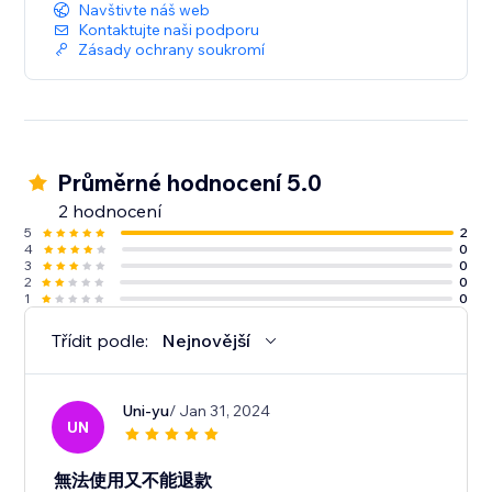
Navštivte náš web
Kontaktujte naši podporu
Zásady ochrany soukromí
Průměrné hodnocení 5.0
2 hodnocení
5
2
4
0
3
0
2
0
1
0
Třídit podle:
Nejnovější
Uni-yu
/ Jan 31, 2024
UN
無法使用又不能退款