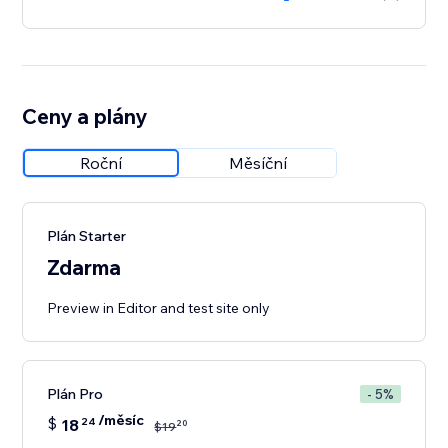
Ceny a plány
Roční
Měsíční
Plán Starter
Zdarma
Preview in Editor and test site only
Plán Pro
- 5%
/měsíc
$
18
24
20
$
19