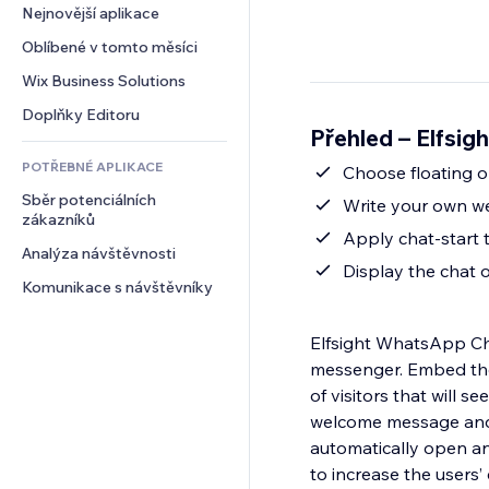
Konverze
Skladování
Nejnovější aplikace
PDF
Efekty pro obrázky
Chat
Dropshipping
Sdílení souborů
Oblíbené v tomto měsíci
Tlačítka a nabídky
Komentáře
Plány a předplatné
Novinky
Bannery a odznaky
Wix Business Solutions
Telefon
Crowdfunding
Služby obsahu
Kalkulačky
Komunita
Doplňky Editoru
Jídlo a nápoje
Přehled – Elfsi
Efekty textu
Vyhledávání
Reference a recenze
POTŘEBNÉ APLIKACE
Počasí
Сhoose floating o
CRM
Sběr potenciálních 
Tabulky a grafy
Write your own w
zákazníků
Apply chat-start 
Analýza návštěvnosti
Display the chat o
Komunikace s návštěvníky
Elfsight WhatsApp Chat
messenger. Embed the 
of visitors that will 
welcome message and m
automatically open an
to increase the user