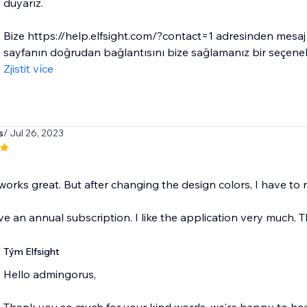
duyarız.
Bize https://help.elfsight.com/?contact=1 adresinden me
sayfanın doğrudan bağlantısını bize sağlamanız bir seçenek 
Zjistit více
s
/ Jul 26, 2023
orks great. But after changing the design colors, I have to 
e an annual subscription. I like the application very much. 
Tým Elfsight
Hello admingorus,