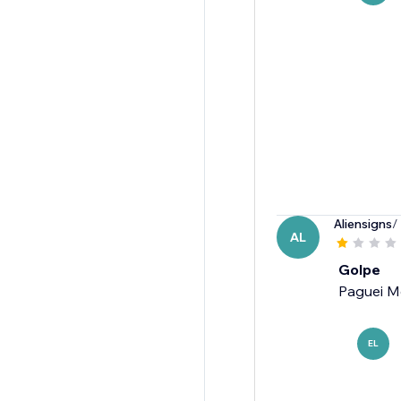
Aliensigns
/
AL
Golpe
Paguei M
EL