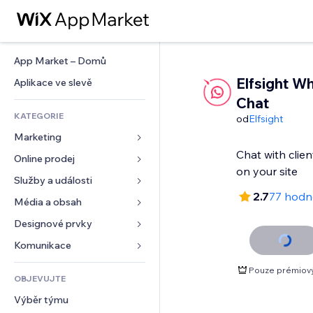
App Market – Domů
Elfsight W
Aplikace ve slevě
Chat
KATEGORIE
od
Elfsight
Marketing
Chat with clie
Online prodej
Reklamy
Mobilní zařízení
Služby a události
Aplikace pro obchody
2.7
77 hodn
Analytika
Doprava a doručení
Média a obsah
Ubytování
Sociální sítě
Tlačítka pro prodej
Události
Designové prvky
Galerie
SEO
Online kurzy
Restaurace
Hudba
Mapy a navigace
Komunikace 
Míra zapojení
Tisk na vyžádání
Nemovitosti
Podcasty
Soukromí a bezpečnost
Formuláře
Pouze prémiov
Výpisy webu
Účetnictví
OBJEVUJTE
Rezervace
Fotografie
Hodiny
Blog
E‑mail
Kupóny a věrnostní programy
Výběr týmu
Video
Šablony stránek
Ankety