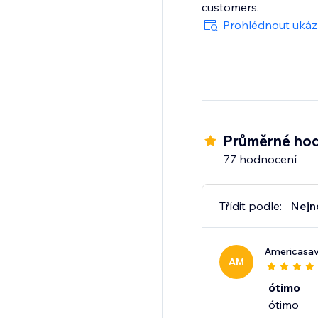
customers.
Prohlédnout uká
Průměrné hod
77 hodnocení
Třídit podle:
Nejn
Americasav
AM
ótimo
ótimo