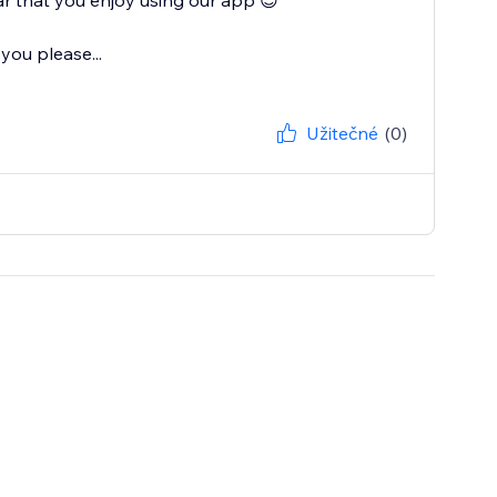
r that you enjoy using our app 😊
you please...
Užitečné
(0)