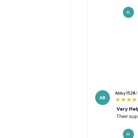
EL
Abby1528
/
AB
Very Help
Their sup
EL