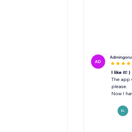
Admingoru
AD
I like it! )
The app w
please.
Now I hav
EL