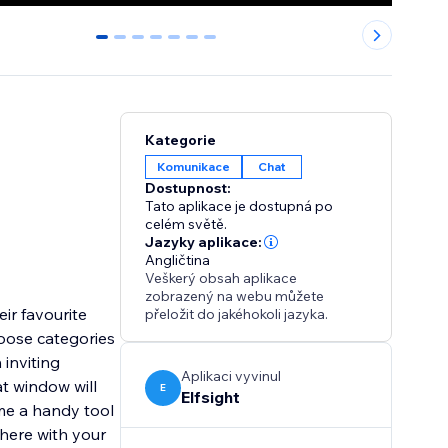
0
1
2
3
4
5
6
Kategorie
Komunikace
Chat
Dostupnost:
Tato aplikace je dostupná po
celém světě.
Jazyky aplikace:
Angličtina
Veškerý obsah aplikace
zobrazený na webu můžete
ir favourite
přeložit do jakéhokoli jazyka.
oose categories
 inviting
Aplikaci vyvinul
t window will
E
Elfsight
me a handy tool
here with your