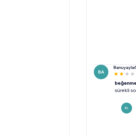
Banuyayla
BA
beğenme
sürekli s
EL