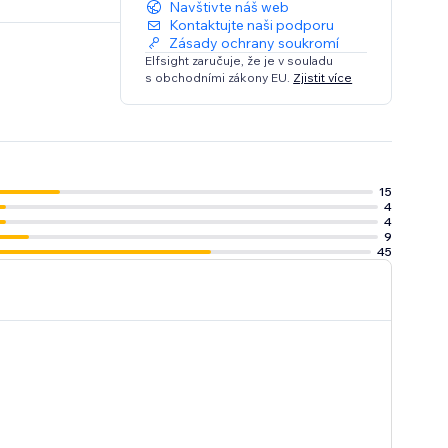
Navštivte náš web
Kontaktujte naši podporu
Zásady ochrany soukromí
Elfsight zaručuje, že je v souladu
s obchodními zákony EU.
Zjistit více
15
4
4
9
45