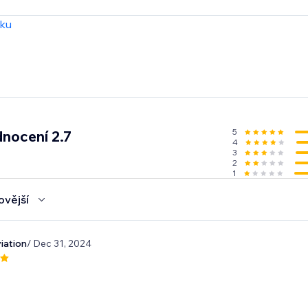
zku
5
nocení 2.7
4
3
2
1
ovější
iation
/ Dec 31, 2024