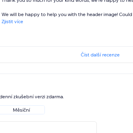
Thank you so much for your kind words, we're happy to hea
We will be happy to help you with the header image! Could 
Zjistit více
Číst další recenze
7denní zkušební verzi zdarma.
Měsíční