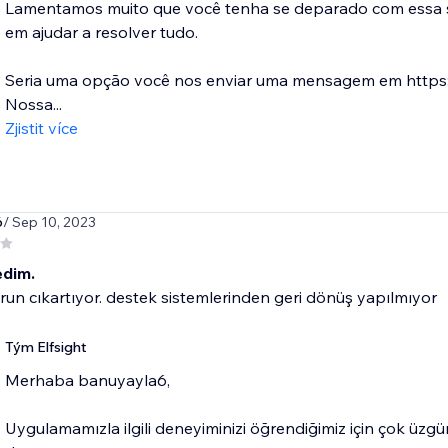
Lamentamos muito que você tenha se deparado com essa si
em ajudar a resolver tudo.
Seria uma opção você nos enviar uma mensagem em https:/
Nossa...
Zjistit více
6
/ Sep 10, 2023
dim.
orun cıkartıyor. destek sistemlerinden geri dönüş yapılmıyor
Tým Elfsight
​Merhaba banuyayla6,
Uygulamamızla ilgili deneyiminizi öğrendiğimiz için çok üz