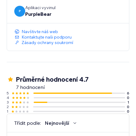
Začněte zobrazovat své recenze z Facebooku ještě
dnes a proměňte zpětnou vazbu zákazníků ve
Aplikaci vyvinul
P
PurpleBear
prodeje.
Navštivte náš web
Kontaktujte naši podporu
Zásady ochrany soukromí
Průměrné hodnocení 4.7
7 hodnocení
5
6
4
0
3
1
2
0
1
0
Třídit podle:
Nejnovější