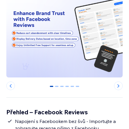
0
1
2
3
4
5
Přehled – Facebook Reviews
Napojení s Facebookem bez švů - Importujte a
zobrazujte recenze přímo z Facebooku.