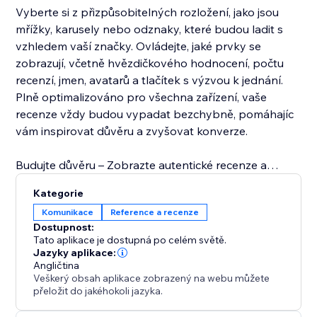
Vyberte si z přizpůsobitelných rozložení, jako jsou
mřížky, karusely nebo odznaky, které budou ladit s
vzhledem vaší značky. Ovládejte, jaké prvky se
zobrazují, včetně hvězdičkového hodnocení, počtu
recenzí, jmen, avatarů a tlačítek s výzvou k jednání.
Plně optimalizováno pro všechna zařízení, vaše
recenze vždy budou vypadat bezchybně, pomáhajíc
vám inspirovat důvěru a zvyšovat konverze.
Budujte důvěru – Zobrazte autentické recenze a
zvyšte důvěryhodnost značky.
Kategorie
Zvyšte prodeje – Využijte zpětné vazby zákazníků k
Komunikace
Reference a recenze
podpoře rezervací a nákupů.
Dostupnost:
Zlepšete SEO – Čerstvý uživatelský obsah může
Tato aplikace je dostupná po celém světě.
zvýšit vyhledávací řádění.
Jazyky aplikace:
Angličtina
Zlepšete angažovanost – Poutavě zaujměte
Veškerý obsah aplikace zobrazený na webu můžete
návštěvníky pomocí nápaditých ukázek hodnocení.
přeložit do jakéhokoli jazyka.