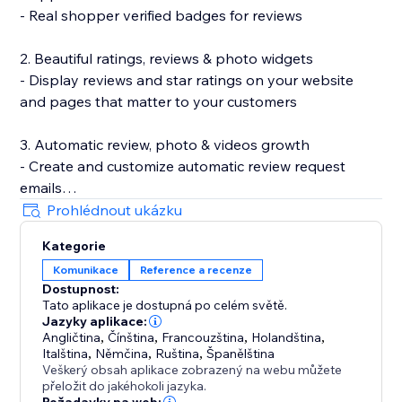
- Real shopper verified badges for reviews
2. Beautiful ratings, reviews & photo widgets
- Display reviews and star ratings on your website
and pages that matter to your customers
3. Automatic review, photo & videos growth
- Create and customize automatic review request
emails
- Incentivize review submissions with discounts (in-
Prohlédnout ukázku
app) or loyalty points (with Smile.io)
Kategorie
- Let customers leave reviews directly on your site
Komunikace
Reference a recenze
Dostupnost:
4. Search Engine (SEO) friendly reviews
Tato aplikace je dostupná po celém světě.
- Show product ratings and reviews in Google and
Jazyky aplikace:
other search engines
Angličtina
,
Čínština
,
Francouzština
,
Holandština
,
Italština
,
Němčina
,
Ruština
,
Španělština
- Export your reviews to Google Shopping
Veškerý obsah aplikace zobrazený na webu můžete
přeložit do jakéhokoli jazyka.