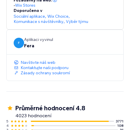
Požadavky na web:
-
Wix Stores
Doporučeno v
Sociální aplikace
,
Wix Choice
,
Komunikace s návštěvníky
,
Výběr týmu
Aplikaci vyvinul
F
Fera
Navštivte náš web
Kontaktujte naši podporu
Zásady ochrany soukromí
Průměrné hodnocení 4.8
4023 hodnocení
5
3771
4
108
3
31