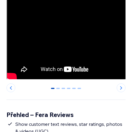
0
1
2
3
4
5
Přehled – Fera Reviews
Show customer text reviews, star ratings, photos
& videos (UGC)