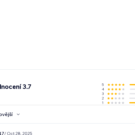
5
nocení 3.7
4
3
2
1
ovější
47
/ Oct 28, 2025