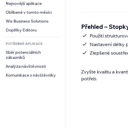
Konverze
Skladování
Nejnovější aplikace
PDF
Efekty pro obrázky
Chat
Dropshipping
Sdílení souborů
Oblíbené v tomto měsíci
Tlačítka a nabídky
Komentáře
Plány a předplatné
Novinky
Bannery a odznaky
Wix Business Solutions
Telefon
Přehled – Stopky
Crowdfunding
Služby obsahu
Kalkulačky
Komunita
Doplňky Editoru
Jídlo a nápoje
Efekty textu
Použití strukturo
Vyhledávání
Reference a recenze
POTŘEBNÉ APLIKACE
Nastavení délky p
Počasí
CRM
Sběr potenciálních 
Tabulky a grafy
Zlepšené soustře
zákazníků
Analýza návštěvnosti
Zvyšte kvalitu a kvant
Komunikace s návštěvníky
potřeb.