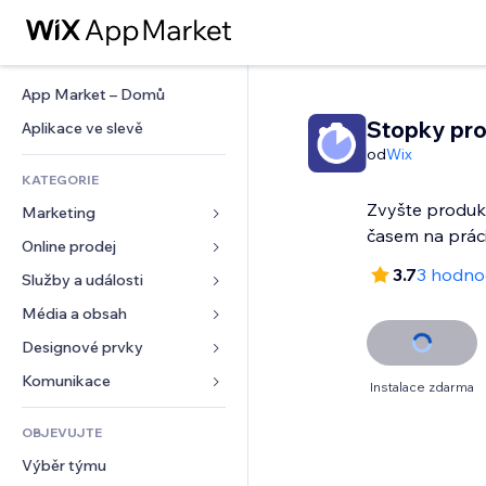
App Market – Domů
Stopky pro
Aplikace ve slevě
od
Wix
KATEGORIE
Zvyšte produk
Marketing
časem na prác
Online prodej
Reklamy
3.7
3 hodno
Mobilní zařízení
Služby a události
Aplikace pro obchody
Analytika
Doprava a doručení
Média a obsah
Ubytování
Sociální sítě
Tlačítka pro prodej
Události
Designové prvky
Galerie
SEO
Online kurzy
Restaurace
Hudba
Mapy a navigace
Komunikace 
Instalace zdarma
Míra zapojení
Tisk na vyžádání
Nemovitosti
Podcasty
Soukromí a bezpečnost
Formuláře
Výpisy webu
Účetnictví
OBJEVUJTE
Rezervace
Fotografie
Hodiny
Blog
E‑mail
Kupóny a věrnostní programy
Výběr týmu
Video
Šablony stránek
Ankety