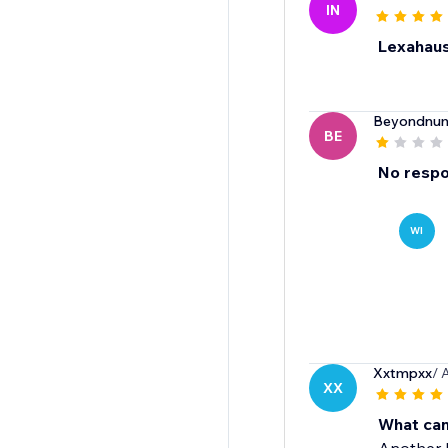
IN
Lexahau
Beyondnum
BE
No resp
WI
Xxtmpxx
/ 
XX
What can 