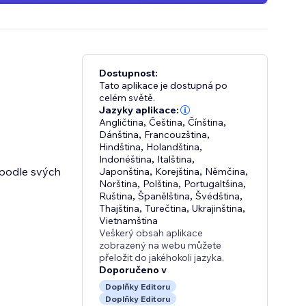
Dostupnost:
Tato aplikace je dostupná po
celém světě.
Jazyky aplikace:
Angličtina
,
Čeština
,
Čínština
,
Dánština
,
Francouzština
,
Hindština
,
Holandština
,
Indonéština
,
Italština
,
 podle svých
Japonština
,
Korejština
,
Němčina
,
Norština
,
Polština
,
Portugaltšina
,
Ruština
,
Španělština
,
Švédština
,
Thajština
,
Turečtina
,
Ukrajinština
,
Vietnamština
Veškerý obsah aplikace
zobrazený na webu můžete
přeložit do jakéhokoli jazyka.
Doporučeno v
Doplňky Editoru
Doplňky Editoru