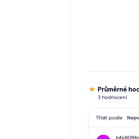
Průměrné hod
3 hodnocení
Třídit podle:
Nejn
Info30396