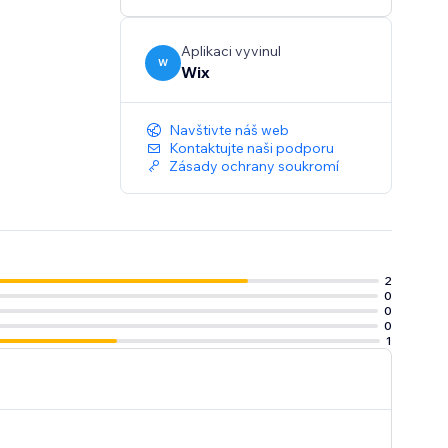
Aplikaci vyvinul
W
Wix
Navštivte náš web
Kontaktujte naši podporu
Zásady ochrany soukromí
2
0
0
0
1