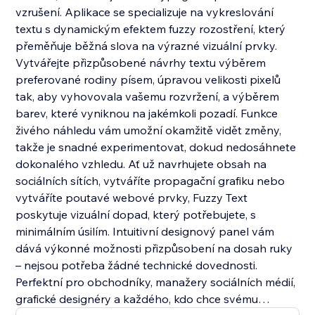
vzrušení. Aplikace se specializuje na vykreslování
textu s dynamickým efektem fuzzy rozostření, který
přeměňuje běžná slova na výrazné vizuální prvky.
Vytvářejte přizpůsobené návrhy textu výběrem
preferované rodiny písem, úpravou velikosti pixelů
tak, aby vyhovovala vašemu rozvržení, a výběrem
barev, které vyniknou na jakémkoli pozadí. Funkce
živého náhledu vám umožní okamžitě vidět změny,
takže je snadné experimentovat, dokud nedosáhnete
dokonalého vzhledu. Ať už navrhujete obsah na
sociálních sítích, vytváříte propagační grafiku nebo
vytváříte poutavé webové prvky, Fuzzy Text
poskytuje vizuální dopad, který potřebujete, s
minimálním úsilím. Intuitivní designový panel vám
dává výkonné možnosti přizpůsobení na dosah ruky
– nejsou potřeba žádné technické dovednosti.
Perfektní pro obchodníky, manažery sociálních médií,
grafické designéry a každého, kdo chce svému