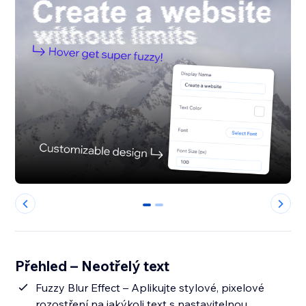
0
1
Přehled – Neotřelý text
Fuzzy Blur Effect – Aplikujte stylové, pixelové
rozostření na jakýkoli text s nastavitelnou