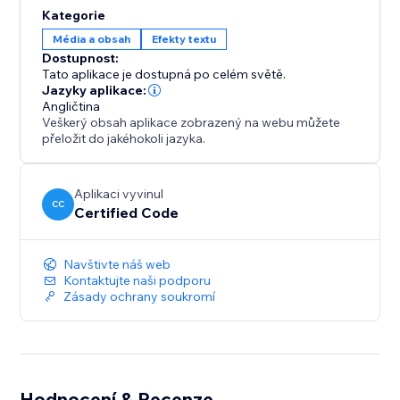
vizuálnímu obsahu dodat moderní okraj.
Kategorie
Média a obsah
Efekty textu
Dostupnost:
Tato aplikace je dostupná po celém světě.
Jazyky aplikace:
Angličtina
Veškerý obsah aplikace zobrazený na webu můžete
přeložit do jakéhokoli jazyka.
Aplikaci vyvinul
CC
Certified Code
Navštivte náš web
Kontaktujte naši podporu
Zásady ochrany soukromí
Hodnocení & Recenze