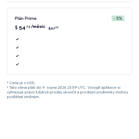
Plán Prime
- 5%
/měsíc
$
54
72
60
$
57
* Cena je v USD.
* Tato sleva platí do 9. srpna 2026 23:59 UTC. Vývojář aplikace si
vyhrazuje právo kdykoli prodej ukončit a prodejní podmínky mohou
podléhat změnám.