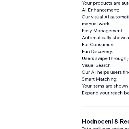
Your products are aut
AI Enhancement:
Our visual AI automat
manual work.
Easy Management:
Automatically showcas
For Consumers:
Fun Discovery:
Users swipe through j
Visual Search:
Our AI helps users find
Smart Matching:
Your items are shown 
Expand your reach be
interested users.
Hodnocení & Re
Tato aplikace zatím n