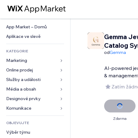
App Market – Domů
Gemma Jew
Aplikace ve slevě
Catalog Sy
KATEGORIE
od
Gemma
Marketing
AI-powered je
Online prodej
Reklamy
& managemen
Mobilní zařízení
Služby a události
Aplikace pro obchody
Zatím žádn
Analytika
Doprava a doručení
Média a obsah
Ubytování
Sociální sítě
Tlačítka pro prodej
Události
Designové prvky
Galerie
SEO
Online kurzy
Restaurace
Hudba
Mapy a navigace
Komunikace 
Míra zapojení
Tisk na vyžádání
Nemovitosti
Podcasty
Soukromí a bezpečnost
Formuláře
Zdarma
Výpisy webu
Účetnictví
OBJEVUJTE
Rezervace
Fotografie
Hodiny
Blog
E‑mail
Kupóny a věrnostní programy
Výběr týmu
Video
Šablony stránek
Ankety