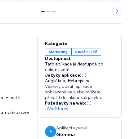
0
1
2
Kategorie
Marketing
Sociální sítě
Dostupnost:
Tato aplikace je dostupná po
celém světě.
Jazyky aplikace:
Angličtina
,
Hebrejština
Veškerý obsah aplikace
zobrazený na webu můžete
eces with
přeložit do jakéhokoli jazyka.
Požadavky na web:
-
Wix Stores
sers discover
Aplikaci vyvinul
G
Gemma