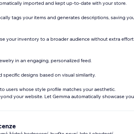
omatically imported and kept up-to-date with your store.
ically tags your items and generates descriptions, saving yo
e your inventory to a broader audience without extra effort
ewelry in an engaging, personalized feed.
 specific designs based on visual similarity.
to users whose style profile matches your aesthetic.
yond your website. Let Gemma automatically showcase your
cenze
emá žádná hodnocení, buďte první, kdo ji ohodnotí.