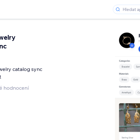
elry
nc
welry catalog sync
t
é hodnocení