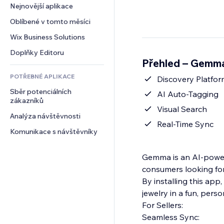
Konverze
Skladování
Nejnovější aplikace
PDF
Efekty pro obrázky
Chat
Dropshipping
Sdílení souborů
Oblíbené v tomto měsíci
Tlačítka a nabídky
Komentáře
Plány a předplatné
Novinky
Bannery a odznaky
Wix Business Solutions
Telefon
Crowdfunding
Služby obsahu
Kalkulačky
Komunita
Doplňky Editoru
Jídlo a nápoje
Přehled – Gemma
Efekty textu
Vyhledávání
Reference a recenze
POTŘEBNÉ APLIKACE
Počasí
Discovery Platfor
CRM
Sběr potenciálních 
Tabulky a grafy
AI Auto-Tagging
zákazníků
Visual Search
Analýza návštěvnosti
Real-Time Sync
Komunikace s návštěvníky
Gemma is an AI-powere
consumers looking for 
By installing this ap
jewelry in a fun, pers
For Sellers:
Seamless Sync: