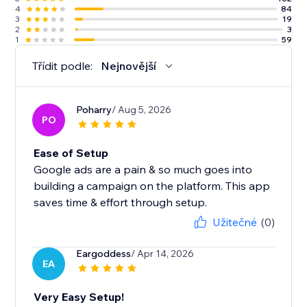
4
84
3
19
2
3
1
59
Třídit podle:
Nejnovější
Poharry
/ Aug 5, 2026
PO
Ease of Setup
Google ads are a pain & so much goes into
building a campaign on the platform. This app
saves time & effort through setup.
Užitečné
(0)
Eargoddess
/ Apr 14, 2026
EA
Very Easy Setup!