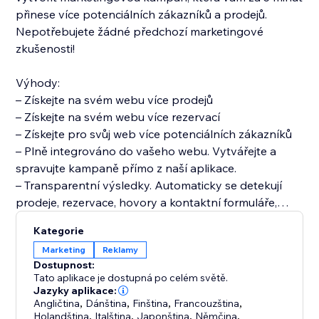
přinese více potenciálních zákazníků a prodejů.
Nepotřebujete žádné předchozí marketingové
zkušenosti!
Výhody:
– Získejte na svém webu více prodejů
– Získejte na svém webu více rezervací
– Získejte pro svůj web více potenciálních zákazníků
– Plně integrováno do vašeho webu. Vytvářejte a
spravujte kampaně přímo z naší aplikace.
– Transparentní výsledky. Automaticky se detekují
prodeje, rezervace, hovory a kontaktní formuláře,
abyste mohli zjistit, jaké tržby, prodeje a potenciální
Kategorie
Marketing
Reklamy
Dostupnost:
Tato aplikace je dostupná po celém světě.
Jazyky aplikace:
Angličtina
,
Dánština
,
Finština
,
Francouzština
,
Holandština
,
Italština
,
Japonština
,
Němčina
,