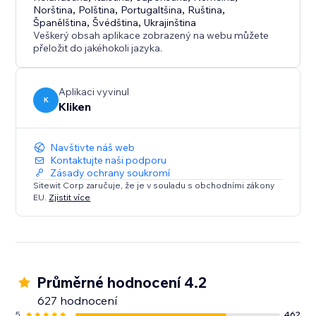
Norština
,
Polština
,
Portugaltšina
,
Ruština
,
Španělština
,
Švédština
,
Ukrajinština
Veškerý obsah aplikace zobrazený na webu můžete
přeložit do jakéhokoli jazyka.
Aplikaci vyvinul
K
Kliken
Navštivte náš web
Kontaktujte naši podporu
Zásady ochrany soukromí
Sitewit Corp zaručuje, že je v souladu s obchodními zákony
EU.
Zjistit více
Průměrné hodnocení 4.2
627 hodnocení
5
462