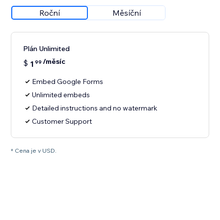
Roční
Měsíční
Plán Unlimited
/měsíc
$
1
99
Embed Google Forms
Unlimited embeds
Detailed instructions and no watermark
Customer Support
* Cena je v USD.