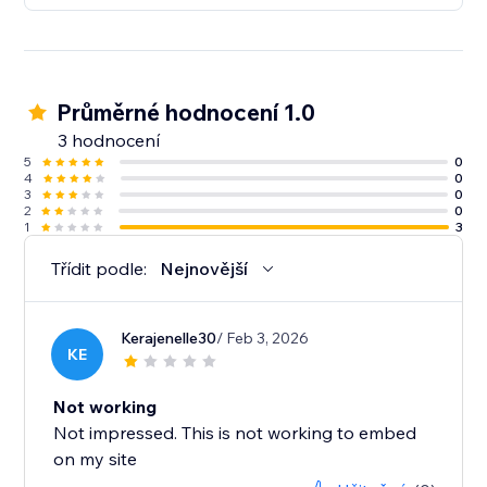
Průměrné hodnocení 1.0
3 hodnocení
5
0
4
0
3
0
2
0
1
3
Třídit podle:
Nejnovější
Kerajenelle30
/ Feb 3, 2026
KE
Not working
Not impressed. This is not working to embed
on my site