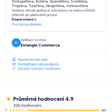
Portugaltšina
,
Ruština
,
Španělština
,
Švédština
,
Thajština
,
Turečtina
,
Ukrajinština
,
Vietnamština
Veškerý obsah aplikace zobrazený na webu můžete
přeložit do jakéhokoli jazyka.
Doporučeno v
Pro růst podnikání
Aplikaci vyvinul
EC
Entangle Commerce
Navštivte náš web
Kontaktujte naši podporu
Zásady ochrany soukromí
Průměrné hodnocení 4.9
326 hodnocení
5
321