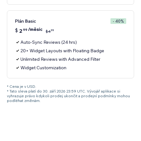
Plán Basic
- 40%
/měsíc
$
2
99
99
$
4
Auto-Sync Reviews (24 hrs)
20+ Widget Layouts with Floating Badge
Unlimited Reviews with Advanced Filter
Widget Customization
* Cena je v USD.
* Tato sleva platí do 30. září 2026 23:59 UTC. Vývojář aplikace si
vyhrazuje právo kdykoli prodej ukončit a prodejní podmínky mohou
podléhat změnám.