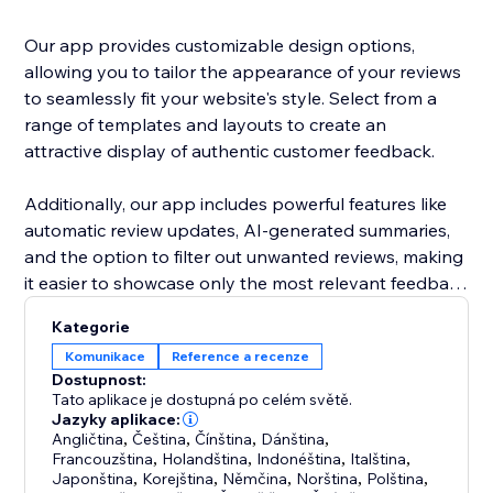
Our app provides customizable design options,
allowing you to tailor the appearance of your reviews
to seamlessly fit your website's style. Select from a
range of templates and layouts to create an
attractive display of authentic customer feedback.
Additionally, our app includes powerful features like
automatic review updates, AI-generated summaries,
and the option to filter out unwanted reviews, making
it easier to showcase only the most relevant feedback
to your customers.
Kategorie
Komunikace
Reference a recenze
Dostupnost:
Tato aplikace je dostupná po celém světě.
Jazyky aplikace:
Angličtina
,
Čeština
,
Čínština
,
Dánština
,
Francouzština
,
Holandština
,
Indonéština
,
Italština
,
Japonština
,
Korejština
,
Němčina
,
Norština
,
Polština
,