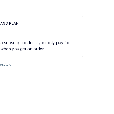
MAND PLAN
o
o subscription fees, you only pay for
t when you get an order.
pStitch.