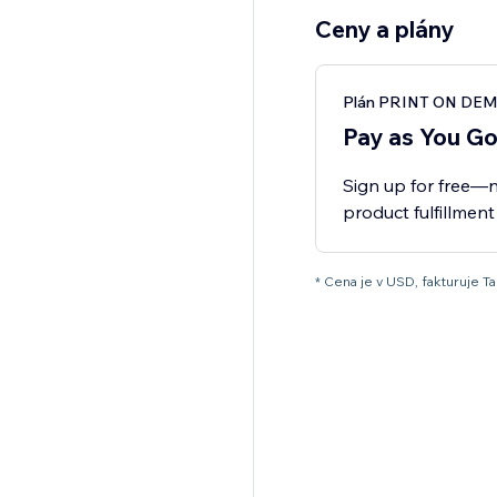
Ceny a plány
Plán PRINT ON DE
Pay as You G
Sign up for free—n
product fulfillmen
* Cena je v USD, fakturuje Ta