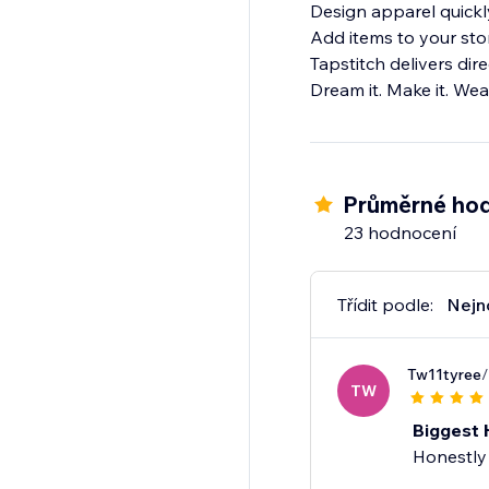
Design apparel quickl
Add items to your stor
Tapstitch delivers di
Dream it. Make it. Wear
Průměrné hod
23 hodnocení
Třídit podle:
Nejn
Tw11tyree
/
TW
Biggest 
Honestly 