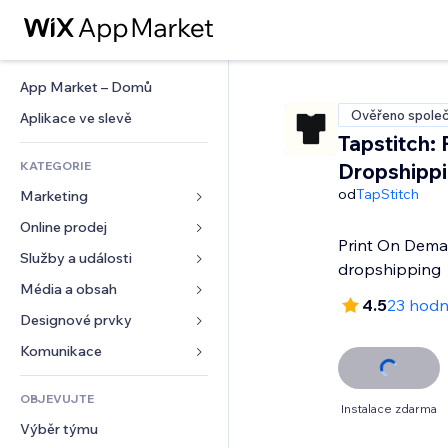
App Market – Domů
Ověřeno společ
Aplikace ve slevě
Tapstitch:
KATEGORIE
Dropshipp
od
TapStitch
Marketing
Online prodej
Reklamy
Print On Dema
Mobilní zařízení
Služby a události
Aplikace pro obchody
dropshipping
Analytika
Doprava a doručení
Média a obsah
Ubytování
4.5
23 hodn
Sociální sítě
Tlačítka pro prodej
Události
Designové prvky
Galerie
SEO
Online kurzy
Restaurace
Hudba
Mapy a navigace
Komunikace 
Míra zapojení
Tisk na vyžádání
Nemovitosti
Podcasty
Soukromí a bezpečnost
Formuláře
Výpisy webu
Účetnictví
OBJEVUJTE
Rezervace
Fotografie
Hodiny
Blog
Instalace zdarma
E‑mail
Kupóny a věrnostní programy
Výběr týmu
Video
Šablony stránek
Ankety