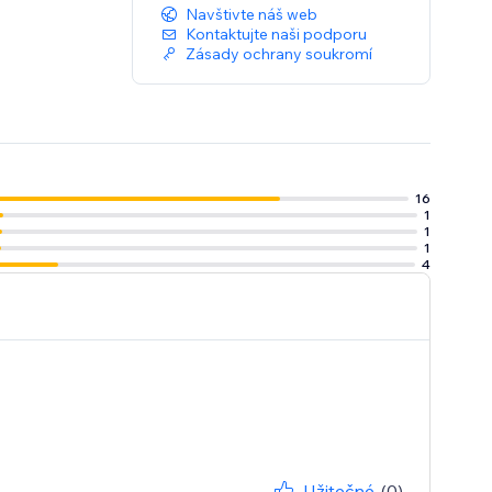
Navštivte náš web
Kontaktujte naši podporu
Zásady ochrany soukromí
16
1
1
1
4
Užitečné
(0)