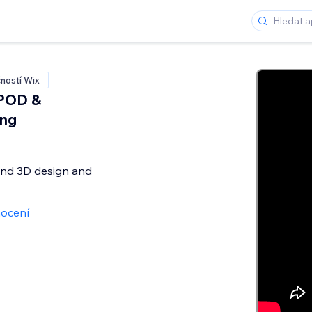
ností Wix
 POD &
ing
nd 3D design and
ocení