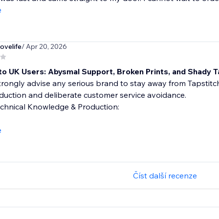
e
ovelife
/ Apr 20, 2026
to UK Users: Abysmal Support, Broken Prints, and Shady T
trongly advise any serious brand to stay away from Tapstit
uction and deliberate customer service avoidance.
echnical Knowledge & Production:
e
Číst další recenze