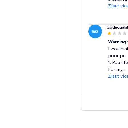
Zjistit víc
Godequalsl
GO
Warning 
I would s
poor prod
1. Poor T
For my...
Zjistit víc