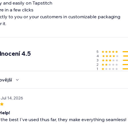
y and easily on Tapstitch
e in a few clicks
rectly to you or your customers in customizable packaging
 it.
5
nocení 4.5
4
3
2
1
ovější
 Jul 14, 2026
Help!
the best I've used thus far, they make everything seamless!