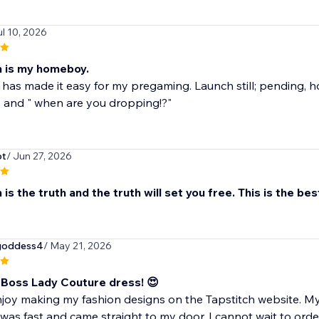
ul 10, 2026
h is my homeboy.
 has made it easy for my pregaming. Launch still; pending, 
s and " when are you dropping!?"
ot
/ Jun 27, 2026
 is the truth and the truth will set you free. This is the b
lgoddess4
/ May 21, 2026
y Boss Lady Couture dress! 😍
enjoy making my fashion designs on the Tapstitch website. 
was fast and came straight to my door. I cannot wait to order.