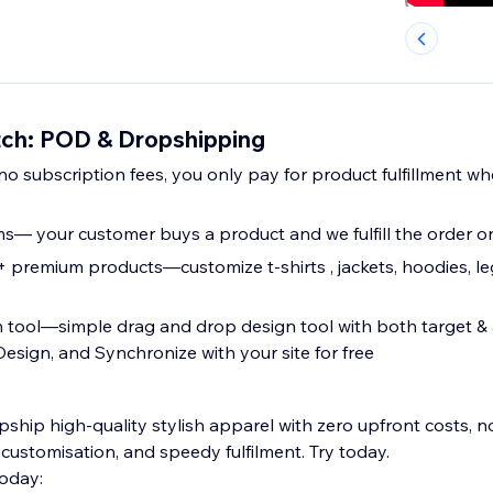
itch: POD & Dropshipping
no subscription fees, you only pay for product fulfillment w
s— your customer buys a product and we fulfill the order
oducts—customize t-shirts , jackets, hoodies, leggings, dresses,
n tool—simple drag and drop design tool with both target & a
esign, and Synchronize with your site for free
pship high-quality stylish apparel with zero upfront costs, n
ustomisation, and speedy fulfilment. Try today.
oday: