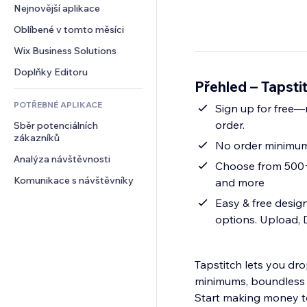
Konverze
Skladování
Nejnovější aplikace
PDF
Efekty pro obrázky
Chat
Dropshipping
Sdílení souborů
Oblíbené v tomto měsíci
Tlačítka a nabídky
Komentáře
Plány a předplatné
Novinky
Bannery a odznaky
Wix Business Solutions
Telefon
Crowdfunding
Služby obsahu
Kalkulačky
Komunita
Doplňky Editoru
Jídlo a nápoje
Přehled – Tapst
Efekty textu
Vyhledávání
Reference a recenze
POTŘEBNÉ APLIKACE
Počasí
Sign up for free—
CRM
order.
Sběr potenciálních 
Tabulky a grafy
zákazníků
No order minimum
Analýza návštěvnosti
Choose from 500+ premium pr
Komunikace s návštěvníky
and more
Easy & free desig
options. Upload, D
Tapstitch lets you dro
minimums, boundless c
Start making money t