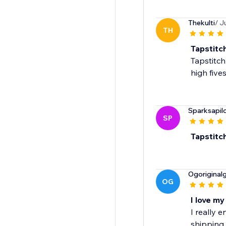
Thekulti
/ J
TH
Tapstitc
Tapstitch
high five
Sparksapil
SP
Tapstitch
Ogorigina
OG
I love m
I really 
shipping 