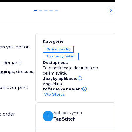
0
1
2
3
4
Kategorie
hen you get an
Online prodej
Tisk na vyžádání
 on-demand
Dostupnost:
Tato aplikace je dostupná po
celém světě.
Jazyky aplikace:
Angličtina
ll-over print
Požadavky na web:
-
Wix Stores
Aplikaci vyvinul
o order
T
TapStitch