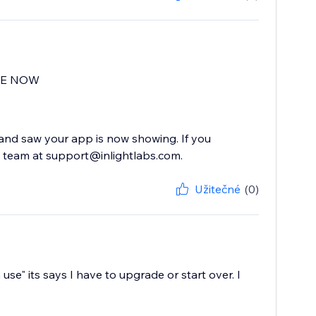
GE NOW
 and saw your app is now showing. If you
 team at support@inlightlabs.com.
Užitečné
(0)
se" its says I have to upgrade or start over. I