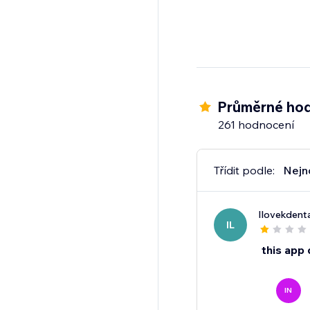
Průměrné hod
261 hodnocení
Třídit podle:
Nejn
Ilovekdenta
IL
this app
IN