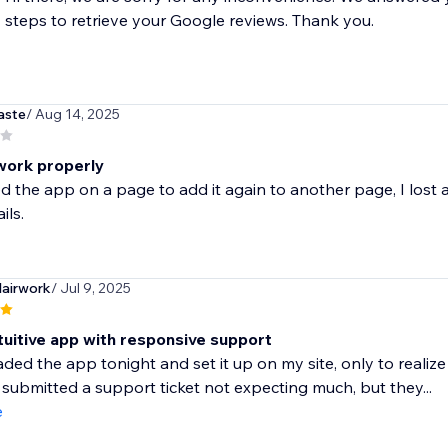
steps to retrieve your Google reviews. Thank you.
aste
/ Aug 14, 2025
work properly
d the app on a page to add it again to another page, I lost all
ils.
lairwork
/ Jul 9, 2025
tuitive app with responsive support
ded the app tonight and set it up on my site, only to realize
I submitted a support ticket not expecting much, but they...
e