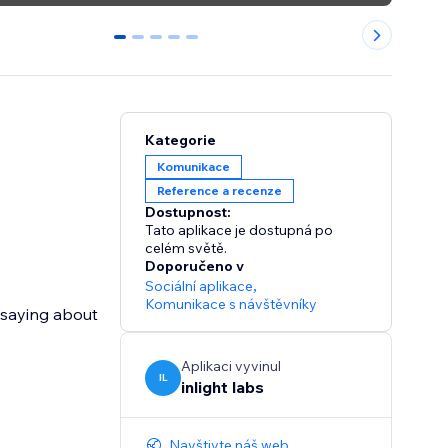
0
1
2
3
4
Kategorie
Komunikace
Reference a recenze
Dostupnost:
Tato aplikace je dostupná po
celém světě.
Doporučeno v
Sociální aplikace
,
Komunikace s návštěvníky
 saying about
Aplikaci vyvinul
IL
inlight labs
Navštivte náš web