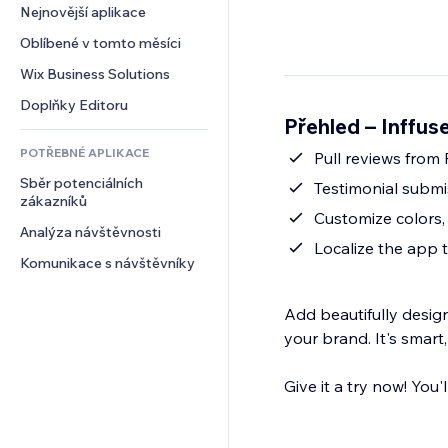
Konverze
Skladování
Nejnovější aplikace
PDF
Efekty pro obrázky
Chat
Dropshipping
Sdílení souborů
Oblíbené v tomto měsíci
Tlačítka a nabídky
Komentáře
Plány a předplatné
Novinky
Bannery a odznaky
Wix Business Solutions
Telefon
Crowdfunding
Služby obsahu
Kalkulačky
Komunita
Doplňky Editoru
Jídlo a nápoje
Přehled – Inffus
Efekty textu
Vyhledávání
Reference a recenze
POTŘEBNÉ APLIKACE
Počasí
Pull reviews from 
CRM
Sběr potenciálních 
Tabulky a grafy
Testimonial submi
zákazníků
Customize colors,
Analýza návštěvnosti
Localize the app 
Komunikace s návštěvníky
Add beautifully desig
your brand. It's smart
Give it a try now! You'l