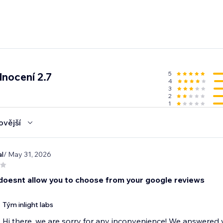
5
nocení 2.7
4
3
2
1
ovější
l
/ May 31, 2026
 doesnt allow you to choose from your google reviews
Tým inlight labs
Hi there, we are sorry for any inconvenience! We answered