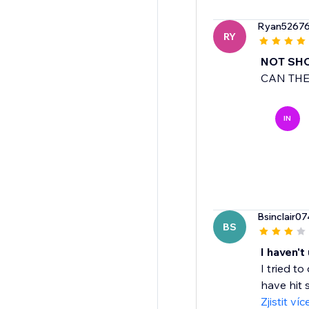
Ryan5267
RY
NOT SH
CAN THE
IN
Bsinclair0
BS
I haven't
I tried t
have hit s
Zjistit víc