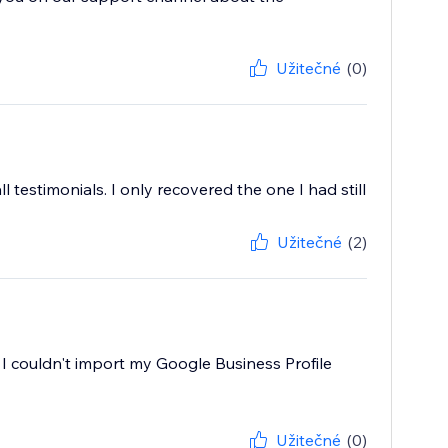
Užitečné
(0)
 testimonials. I only recovered the one I had still
Užitečné
(2)
 I couldn't import my Google Business Profile
Užitečné
(0)