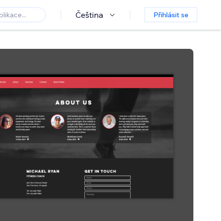
Čeština
Přihlásit se