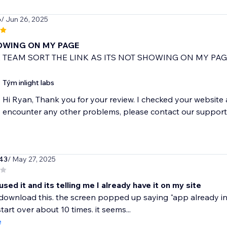
6
/ Jun 26, 2025
OWING ON MY PAGE
 TEAM SORT THE LINK AS ITS NOT SHOWING ON MY PA
Tým inlight labs
Hi Ryan, Thank you for your review. I checked your website
encounter any other problems, please contact our support
743
/ May 27, 2025
 used it and its telling me I already have it on my site
o download this. the screen popped up saying "app already in u
tart over about 10 times. it seems...
e