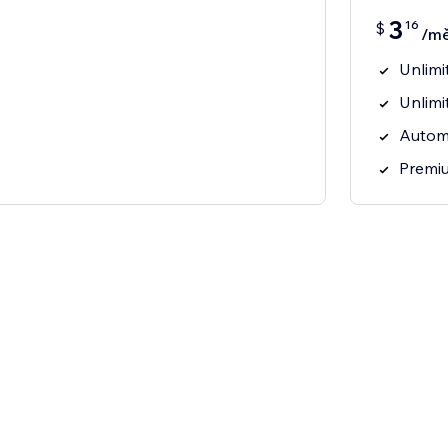
3
16
$
/mě
Unlimi
Unlimi
Automa
Premi