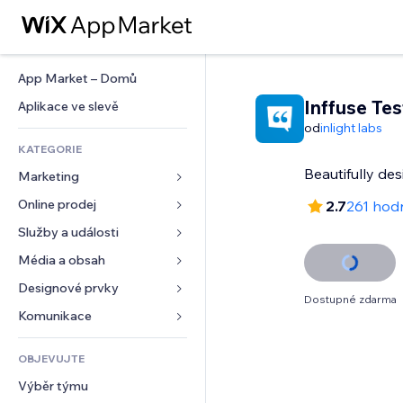
App Market – Domů
Inffuse Tes
Aplikace ve slevě
od
inlight labs
KATEGORIE
Beautifully de
Marketing
Online prodej
Reklamy
2.7
261 hod
Mobilní zařízení
Služby a události
Aplikace pro obchody
Analytika
Doprava a doručení
Média a obsah
Ubytování
Sociální sítě
Tlačítka pro prodej
Události
Designové prvky
Galerie
Dostupné zdarma
SEO
Online kurzy
Restaurace
Hudba
Mapy a navigace
Komunikace 
Míra zapojení
Tisk na vyžádání
Nemovitosti
Podcasty
Soukromí a bezpečnost
Formuláře
Výpisy webu
Účetnictví
OBJEVUJTE
Rezervace
Fotografie
Hodiny
Blog
E‑mail
Kupóny a věrnostní programy
Výběr týmu
Video
Šablony stránek
Ankety