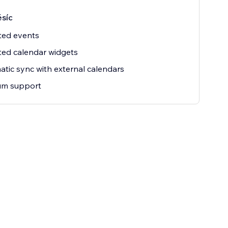
síc
ted events
ted calendar widgets
tic sync with external calendars
um support