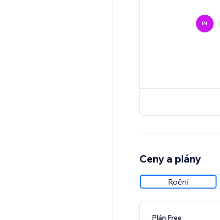
IN
Ceny a plány
Roční
Plán Free