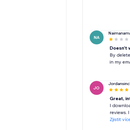
Naimanam
NA
Doesn't 
By delete
in my ema
Jordansinc
JO
Great, in
I downloa
reviews. 
Zjistit víc