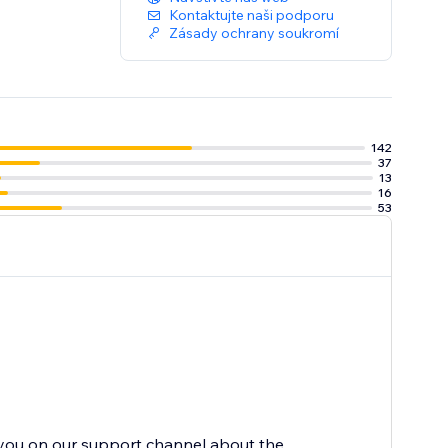
Kontaktujte naši podporu
Zásady ochrany soukromí
142
37
13
16
53
 you on our support channel about the