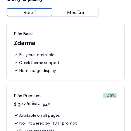
Roční
Měsíční
Plán Basic
Zdarma
Fully customizable
Quick theme support
Home page display
Plán Premium
- 40%
/měsíc
$
2
40
00
$
4
Available on all pages
No "Powered by HDT" prompt