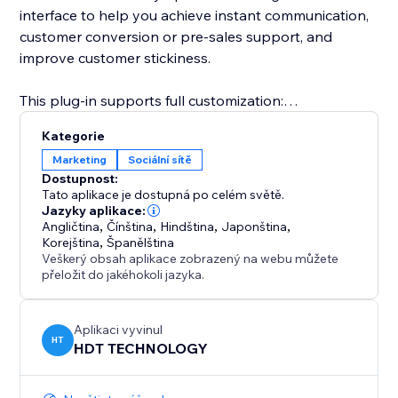
interface to help you achieve instant communication,
customer conversion or pre-sales support, and
improve customer stickiness.
This plug-in supports full customization:
Kategorie
Freely set the button style (round or long strip)
Marketing
Sociální sítě
Dostupnost:
Customize the appearance parameters such as
Tato aplikace je dostupná po celém světě.
button color, size, transparency, border, shadow, etc.
Jazyky aplikace:
Angličtina
,
Čínština
,
Hindština
,
Japonština
,
Korejština
,
Španělština
Configure the display position of the button on the
Veškerý obsah aplikace zobrazený na webu můžete
page (lower left, lower right, top, etc.)
přeložit do jakéhokoli jazyka.
Whether you are an individual creator, brand
Aplikaci vyvinul
merchant, e-commerce platform or service agency,
HT
HDT TECHNOLOGY
Instagram Follow can help you quickly convert
visitors into followers or potential customers.