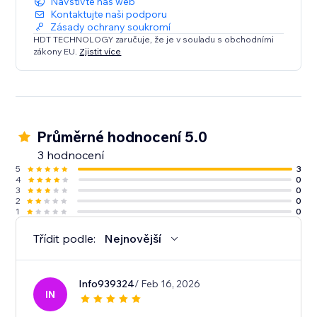
Navštivte náš web
Kontaktujte naši podporu
Zásady ochrany soukromí
HDT TECHNOLOGY zaručuje, že je v souladu s obchodními
zákony EU.
Zjistit více
Průměrné hodnocení 5.0
3 hodnocení
5
3
4
0
3
0
2
0
1
0
Třídit podle:
Nejnovější
Info939324
/ Feb 16, 2026
IN