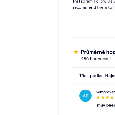
Instagram Follow Us w
recommend them to fo
Průměrné hod
486 hodnocení
Třídit podle:
Nejn
Semproven
SE
muy bue