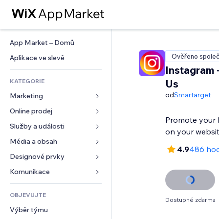
App Market – Domů
Ověřeno společ
Aplikace ve slevě
Instagram 
KATEGORIE
Us
od
Smartarget
Marketing
Online prodej
Reklamy
Promote your I
Mobilní zařízení
Služby a události
Aplikace pro obchody
on your websi
Analytika
Doprava a doručení
Média a obsah
Ubytování
4.9
486 ho
Sociální sítě
Tlačítka pro prodej
Události
Designové prvky
Galerie
SEO
Online kurzy
Restaurace
Hudba
Mapy a navigace
Komunikace 
Míra zapojení
Tisk na vyžádání
Nemovitosti
Podcasty
Soukromí a bezpečnost
Formuláře
Výpisy webu
Účetnictví
OBJEVUJTE
Rezervace
Fotografie
Hodiny
Blog
Dostupné zdarma
E‑mail
Kupóny a věrnostní programy
Výběr týmu
Video
Šablony stránek
Ankety