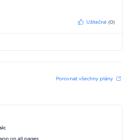
Užitečné
(0)
Porovnat všechny plány
síc
app on all pages