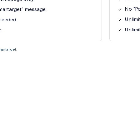
No "P
martarget" message
Unlimit
 needed
Unlimi
c
martarget.