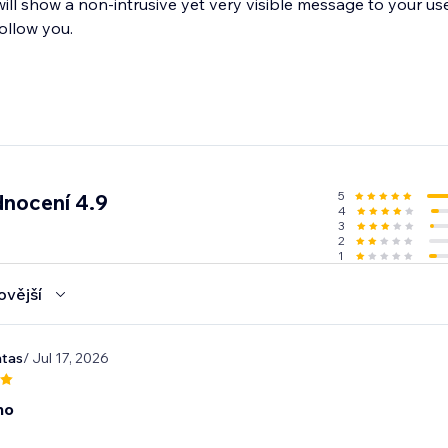
ill show a non-intrusive yet very visible message to your us
llow you.
5
nocení 4.9
4
3
2
1
ovější
tas
/ Jul 17, 2026
no