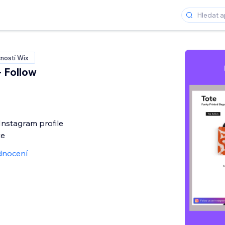
ností Wix
- Follow
nstagram profile
te
dnocení