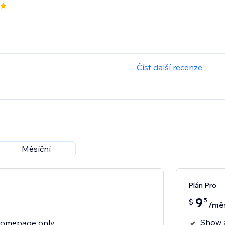
Číst další recenze
Měsíční
Plán Pro
9
5
$
/mě
Show 
homepage only