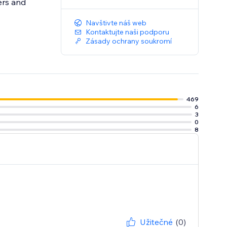
ers and
Navštivte náš web
Kontaktujte naši podporu
Zásady ochrany soukromí
469
6
3
0
8
Užitečné
(0)