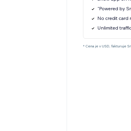
"Powered by S
No credit card
Unlimited traffi
* Cena je v USD, fakturuje S