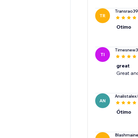
Transrao3
TR
Otimo
Timesnew
TI
great
Great and
Analistalex
AN
Ótimo
Blashmain