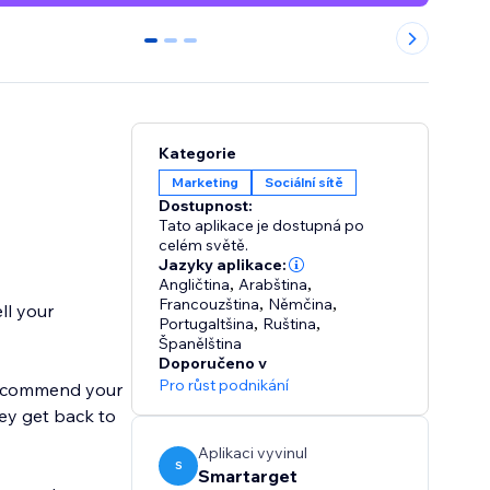
0
1
2
Kategorie
Marketing
Sociální sítě
Dostupnost:
Tato aplikace je dostupná po
celém světě.
Jazyky aplikace:
Angličtina
,
Arabština
,
Francouzština
,
Němčina
,
ll your
Portugaltšina
,
Ruština
,
Španělština
Doporučeno v
Pro růst podnikání
 recommend your
ey get back to
Aplikaci vyvinul
S
Smartarget