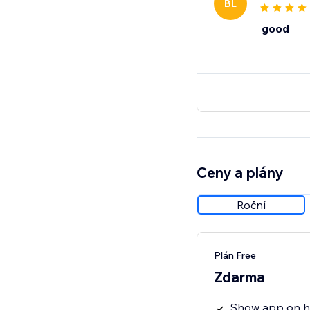
BL
good
Ceny a plány
Roční
Plán Free
Zdarma
Show app on 