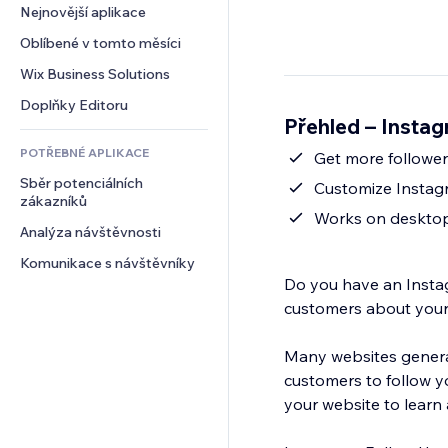
Konverze
Skladování
Nejnovější aplikace
PDF
Efekty pro obrázky
Chat
Dropshipping
Sdílení souborů
Oblíbené v tomto měsíci
Tlačítka a nabídky
Komentáře
Plány a předplatné
Novinky
Bannery a odznaky
Wix Business Solutions
Telefon
Crowdfunding
Služby obsahu
Kalkulačky
Komunita
Doplňky Editoru
Jídlo a nápoje
Přehled – Instag
Efekty textu
Vyhledávání
Reference a recenze
POTŘEBNÉ APLIKACE
Počasí
Get more followe
CRM
Sběr potenciálních 
Tabulky a grafy
Customize Instagr
zákazníků
Works on desktop
Analýza návštěvnosti
Komunikace s návštěvníky
Do you have an Instag
customers about your p
Many websites generat
customers to follow y
your website to learn 