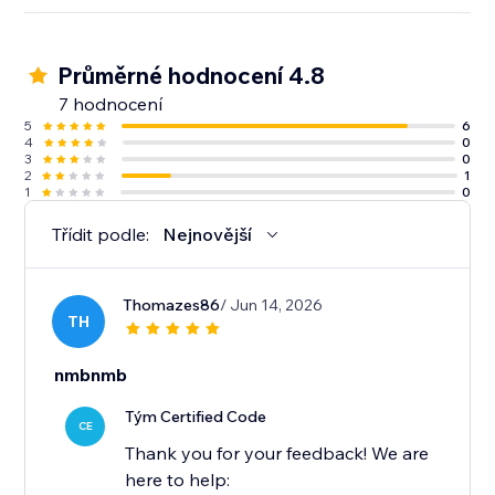
Průměrné hodnocení 4.8
7 hodnocení
5
6
4
0
3
0
2
1
1
0
Třídit podle:
Nejnovější
Thomazes86
/ Jun 14, 2026
TH
nmbnmb
Tým Certified Code
CE
Thank you for your feedback! We are
here to help: