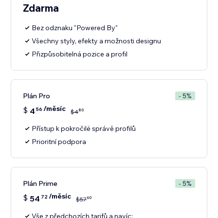
Zdarma
Bez odznaku "Powered By"
Všechny styly, efekty a možnosti designu
Přizpůsobitelná pozice a profil
Plán Pro
- 5%
/měsíc
$
4
56
80
$
4
Přístup k pokročilé správě profilů
Prioritní podpora
Plán Prime
- 5%
/měsíc
$
54
72
60
$
57
Vše z předchozích tarifů a navíc: