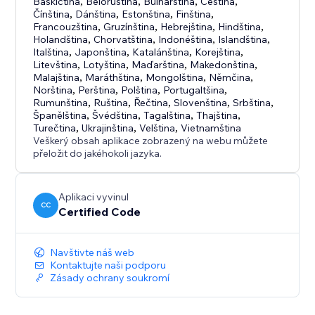
Baskičtina
,
Běloruština
,
Bulharština
,
Čeština
,
Čínština
,
Dánština
,
Estonština
,
Finština
,
Francouzština
,
Gruzínština
,
Hebrejština
,
Hindština
,
Holandština
,
Chorvatština
,
Indonéština
,
Islandština
,
Italština
,
Japonština
,
Katalánština
,
Korejština
,
Litevština
,
Lotyština
,
Maďarština
,
Makedonština
,
Malajština
,
Maráthština
,
Mongolština
,
Němčina
,
Norština
,
Perština
,
Polština
,
Portugaltšina
,
Rumunština
,
Ruština
,
Řečtina
,
Slovenština
,
Srbština
,
Španělština
,
Švédština
,
Tagalština
,
Thajština
,
Turečtina
,
Ukrajinština
,
Velština
,
Vietnamština
Veškerý obsah aplikace zobrazený na webu můžete
přeložit do jakéhokoli jazyka.
Aplikaci vyvinul
CC
Certified Code
Navštivte náš web
Kontaktujte naši podporu
Zásady ochrany soukromí