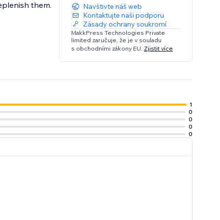
replenish them.
Navštivte náš web
Kontaktujte naši podporu
Zásady ochrany soukromí
MakkPress Technologies Private
limited zaručuje, že je v souladu
s obchodními zákony EU.
Zjistit více
1
0
0
0
0