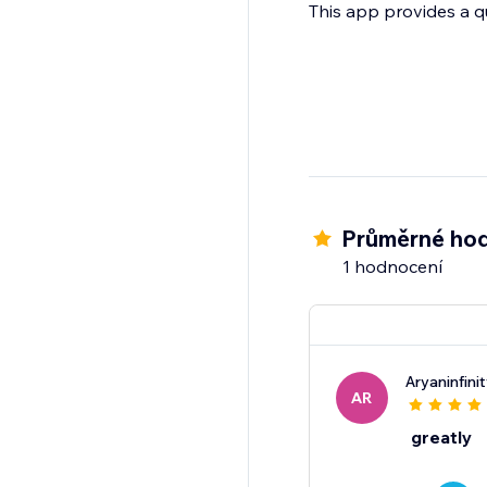
This app provides a q
Průměrné hod
1 hodnocení
Aryaninfini
AR
greatly