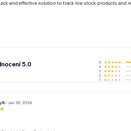
uick and effective solution to track low stock products and 
5
nocení 5.0
4
3
2
1
ty8
/ Jun 30, 2026