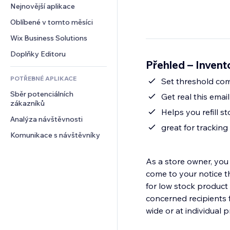
Konverze
Skladování
Nejnovější aplikace
PDF
Efekty pro obrázky
Chat
Dropshipping
Sdílení souborů
Oblíbené v tomto měsíci
Tlačítka a nabídky
Komentáře
Plány a předplatné
Novinky
Bannery a odznaky
Wix Business Solutions
Telefon
Crowdfunding
Služby obsahu
Kalkulačky
Komunita
Doplňky Editoru
Jídlo a nápoje
Přehled – Inven
Efekty textu
Vyhledávání
Reference a recenze
POTŘEBNÉ APLIKACE
Počasí
Set threshold comm
CRM
Sběr potenciálních 
Tabulky a grafy
Get real this emai
zákazníků
Helps you refill s
Analýza návštěvnosti
great for trackin
Komunikace s návštěvníky
As a store owner, you
come to your notice th
for low stock product 
concerned recipients for low stock
wide or at individual p