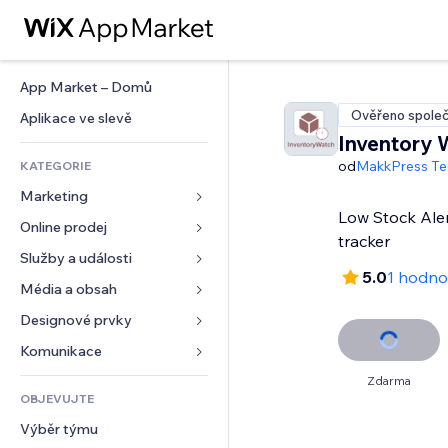
App Market – Domů
Ověřeno společ
Aplikace ve slevě
Inventory 
od
MakkPress Te
KATEGORIE
Marketing
Low Stock Aler
Online prodej
Reklamy
tracker
Mobilní zařízení
Služby a události
Aplikace pro obchody
5.0
1 hodno
Analytika
Doprava a doručení
Média a obsah
Ubytování
Sociální sítě
Tlačítka pro prodej
Události
Designové prvky
Galerie
SEO
Online kurzy
Restaurace
Hudba
Mapy a navigace
Komunikace 
Míra zapojení
Tisk na vyžádání
Nemovitosti
Podcasty
Soukromí a bezpečnost
Formuláře
Zdarma
Výpisy webu
Účetnictví
OBJEVUJTE
Rezervace
Fotografie
Hodiny
Blog
E‑mail
Kupóny a věrnostní programy
Výběr týmu
Video
Šablony stránek
Ankety