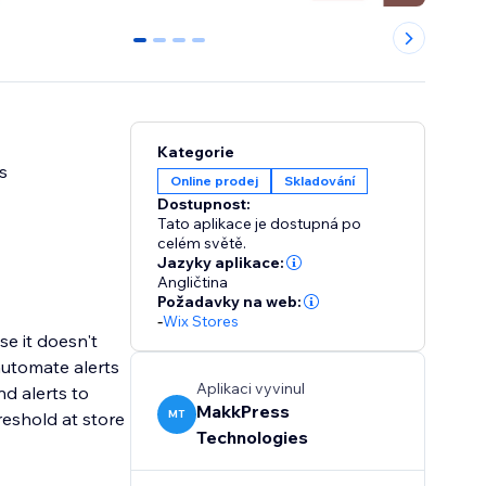
0
1
2
3
Kategorie
s
Online prodej
Skladování
Dostupnost:
Tato aplikace je dostupná po
celém světě.
Jazyky aplikace:
Angličtina
Požadavky na web:
-
Wix Stores
e it doesn't
 automate alerts
Aplikaci vyvinul
nd alerts to
MakkPress
MT
Technologies