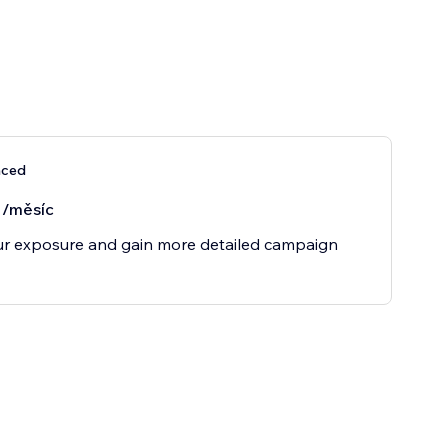
nced
/měsíc
r exposure and gain more detailed campaign