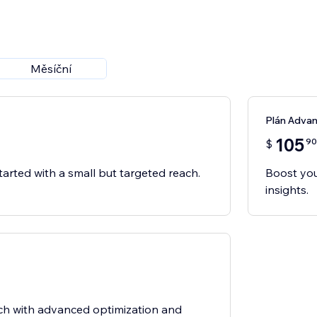
Měsíční
Plán Adva
105
90
$
tarted with a small but targeted reach.
Boost you
insights.
ch with advanced optimization and