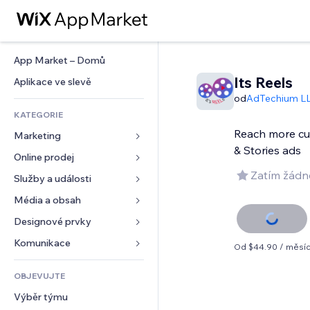
App Market – Domů
Its Reels
Aplikace ve slevě
od
AdTechium L
KATEGORIE
Reach more cu
Marketing
& Stories ads
Online prodej
Reklamy
Zatím žádn
Mobilní zařízení
Služby a události
Aplikace pro obchody
Analytika
Doprava a doručení
Média a obsah
Ubytování
Sociální sítě
Tlačítka pro prodej
Události
Designové prvky
Galerie
SEO
Online kurzy
Restaurace
Hudba
Mapy a navigace
Komunikace 
Od $44.90 / měsí
Míra zapojení
Tisk na vyžádání
Nemovitosti
Podcasty
Soukromí a bezpečnost
Formuláře
Výpisy webu
Účetnictví
OBJEVUJTE
Rezervace
Fotografie
Hodiny
Blog
E‑mail
Kupóny a věrnostní programy
Výběr týmu
Video
Šablony stránek
Ankety