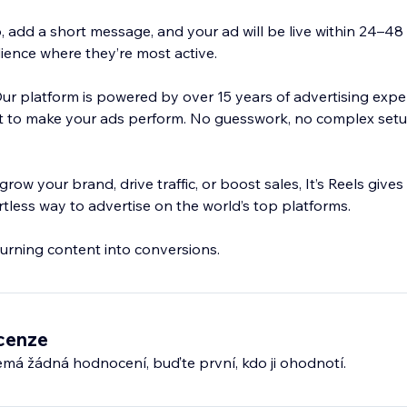
, add a short message, and your ad will be live within 24–4
ience where they’re most active.
ur platform is powered by over 15 years of advertising expe
lt to make your ads perform. No guesswork, no complex setu
ow your brand, drive traffic, or boost sales, It’s Reels gives 
rtless way to advertise on the world’s top platforms.
turning content into conversions.
cenze
emá žádná hodnocení, buďte první, kdo ji ohodnotí.