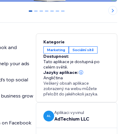
0
1
2
3
4
5
6
Kategorie
book and
Marketing
Sociální sítě
Dostupnost:
Tato aplikace je dostupná po
help your ads
celém světě.
Jazyky aplikace:
Angličtina
’s top social
Veškerý obsah aplikace
zobrazený na webu můžete
přeložit do jakéhokoli jazyka.
r business grow
Aplikaci vyvinul
AL
AdTechium LLC
ds on Facebook