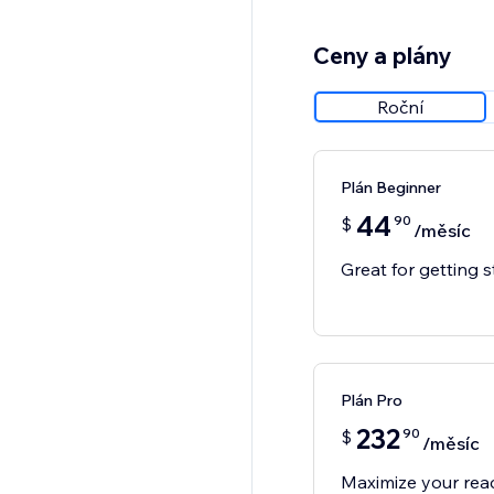
Ceny a plány
Roční
Plán Beginner
44
90
$
/měsíc
Great for getting s
Plán Pro
232
90
$
/měsíc
Maximize your rea