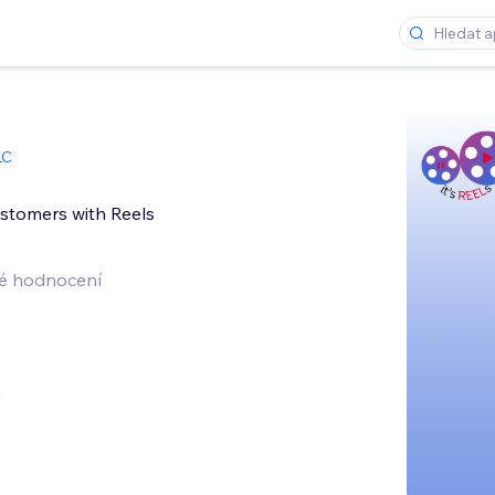
LC
stomers with Reels
é hodnocení
c