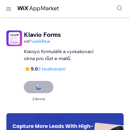
Klavio Forms
od
PurpleBear
Klaviyo formuláře a vyskakovací
okna pro růst e-mailů.
5.0
3 hodnocení
Zdarma