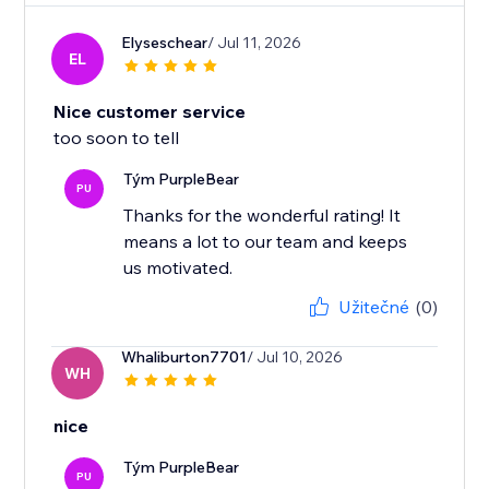
Elyseschear
/ Jul 11, 2026
EL
Nice customer service
too soon to tell
Tým PurpleBear
PU
Thanks for the wonderful rating! It
means a lot to our team and keeps
us motivated.
Užitečné
(0)
Whaliburton7701
/ Jul 10, 2026
WH
nice
Tým PurpleBear
PU