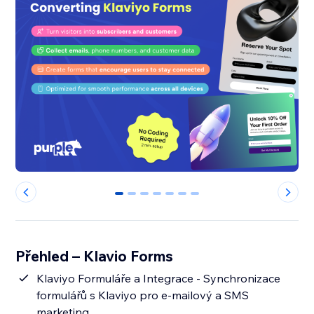
0
1
2
3
4
5
6
Přehled – Klavio Forms
Klaviyo Formuláře a Integrace - Synchronizace
formulářů s Klaviyo pro e-mailový a SMS
marketing.