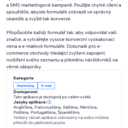
a SMS marketingové kampaně. Použijte chytré cílení a
spouštěče, abyste formuláře zobrazili ve správný
okamžik a zvýšili tak konverze.
Přizpůsobte každý formulář tak, aby odpovídal vaší
značce, a vytvářejte vysoce konverzní vyskakovací
okna a e-mailové formuláře. Dokonalé pro e-
commerce obchody hledající zvýšení zapojení,
rozšíření svého seznamu a přeměnu návštěvníků na
věrné zákazníky.
Kategorie
Marketing
E‑mail
Dostupnost:
Tato aplikace je dostupná po celém světě.
Jazyky aplikace:
Angličtina
,
Francouzština
,
Italština
,
Němčina
,
Polština
,
Portugaltšina
,
Španělština
Veškerý obsah aplikace zobrazený na webu můžete
přeložit do jakéhokoli jazyka.