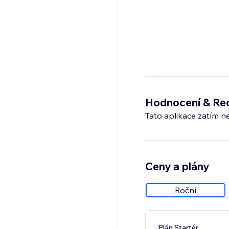
Hodnocení & Re
Tato aplikace zatím n
Ceny a plány
Roční
Plán Startér