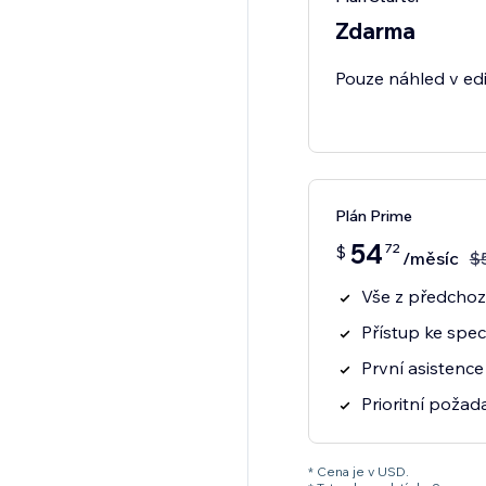
Zdarma
Pouze náhled v ed
Plán Prime
54
72
$
/měsíc
$
Vše z předchoz
Přístup ke spec
První asistence
Prioritní poža
* Cena je v USD.