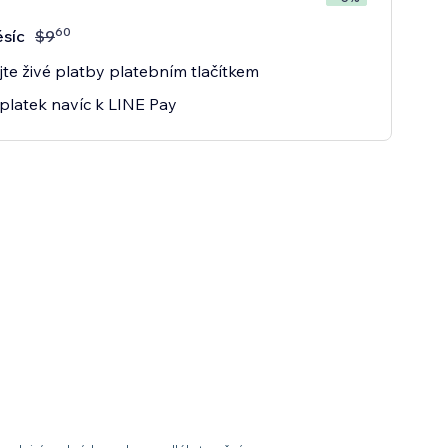
60
síc
$
9
ejte živé platby platebním tlačítkem
latek navíc k LINE Pay