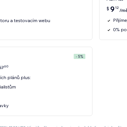
9
12
$
/mě
Přijím
itoru a testovacím webu
0% pop
- 5%
60
57
ích plánů plus:
ialistům
davky