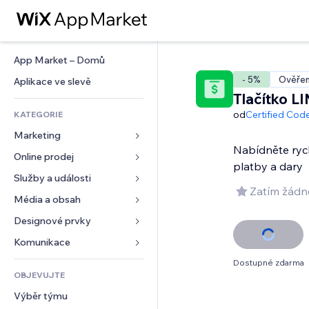
App Market – Domů
- 5%
Ověřen
Aplikace ve slevě
Tlačítko L
od
Certified Cod
KATEGORIE
Marketing
Nabídněte ryc
Online prodej
Reklamy
platby a dary
Mobilní zařízení
Služby a události
Aplikace pro obchody
Zatím žádn
Analytika
Doprava a doručení
Média a obsah
Ubytování
Sociální sítě
Tlačítka pro prodej
Události
Designové prvky
Galerie
SEO
Online kurzy
Restaurace
Hudba
Mapy a navigace
Komunikace 
Míra zapojení
Tisk na vyžádání
Nemovitosti
Podcasty
Soukromí a bezpečnost
Formuláře
Dostupné zdarma
Výpisy webu
Účetnictví
OBJEVUJTE
Rezervace
Fotografie
Hodiny
Blog
E‑mail
Kupóny a věrnostní programy
Výběr týmu
Video
Šablony stránek
Ankety