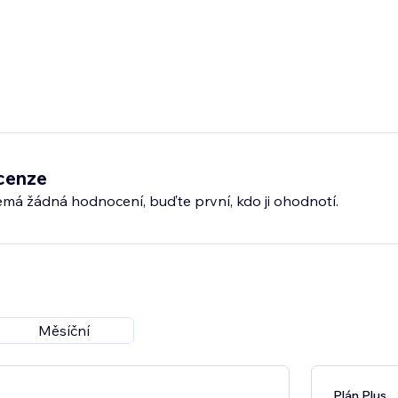
cenze
emá žádná hodnocení, buďte první, kdo ji ohodnotí.
Měsíční
Plán Plus