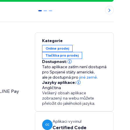
0
1
2
Kategorie
Online prodej
Tlačítka pro prodej
Dostupnost:
Tato aplikace zatím není dostupná
pro Spojené státy americké,
ale je dostupná pro
jiné země.
Jazyky aplikace:
Angličtina
 LINE Pay
Veškerý obsah aplikace
zobrazený na webu můžete
přeložit do jakéhokoli jazyka.
Aplikaci vyvinul
CC
Certified Code