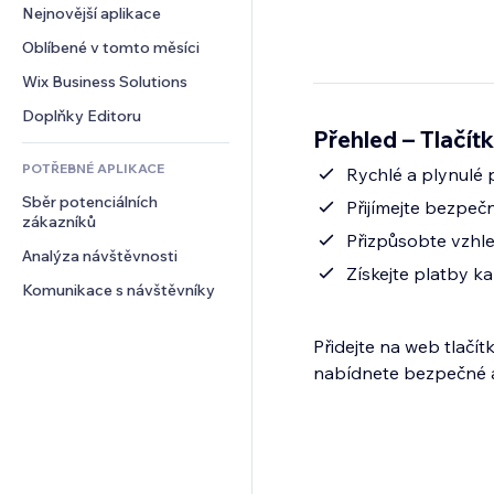
Konverze
Skladování
Nejnovější aplikace
PDF
Efekty pro obrázky
Chat
Dropshipping
Sdílení souborů
Oblíbené v tomto měsíci
Tlačítka a nabídky
Komentáře
Plány a předplatné
Novinky
Bannery a odznaky
Wix Business Solutions
Telefon
Crowdfunding
Služby obsahu
Kalkulačky
Komunita
Doplňky Editoru
Jídlo a nápoje
Přehled – Tlačít
Efekty textu
Vyhledávání
Reference a recenze
POTŘEBNÉ APLIKACE
Počasí
Rychlé a plynulé 
CRM
Sběr potenciálních 
Tabulky a grafy
Přijímejte bezpeč
zákazníků
Přizpůsobte vzhle
Analýza návštěvnosti
Získejte platby ka
Komunikace s návštěvníky
Přidejte na web tlačít
nabídnete bezpečné a 