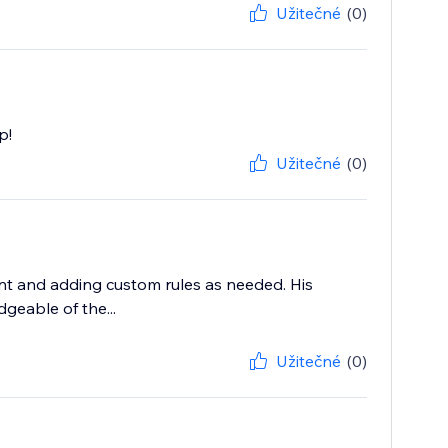
Užitečné
(0)
p!
Užitečné
(0)
nt and adding custom rules as needed. His
geable of the...
Užitečné
(0)