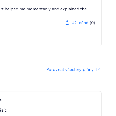
ert helped me momentarily and explained the
Užitečné
(0)
Porovnat všechny plány
e
síc