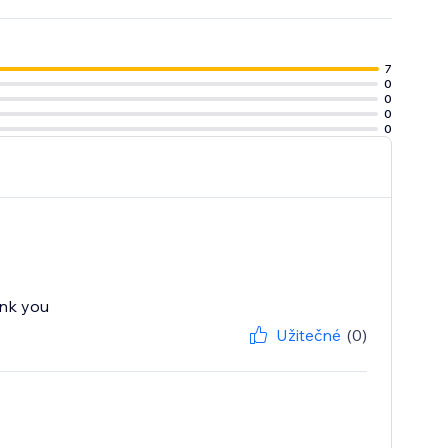
7
0
0
0
0
ank you
Užitečné
(0)