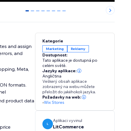
0
1
2
3
4
5
6
7
Kategorie
utes and assign
Marketing
Reklamy
errors, and
Dostupnost:
Tato aplikace je dostupná po
celém světě.
opping, Meta,
Jazyky aplikace:
Angličtina
Veškerý obsah aplikace
JSON formats.
zobrazený na webu můžete
nel
přeložit do jakéhokoli jazyka.
Požadavky na web:
and product data
-
Wix Stores
Aplikaci vyvinul
L
LitCommerce
price