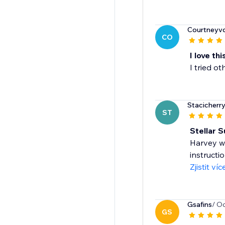
Courtneyv
CO
I love thi
I tried o
Stacicherr
ST
Stellar S
Harvey wa
instructi
Zjistit víc
Gsafins
/ O
GS