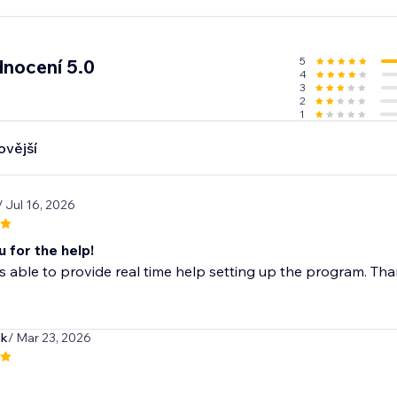
5
nocení 5.0
4
3
2
1
ovější
/ Jul 16, 2026
 for the help!
able to provide real time help setting up the program. Th
ck
/ Mar 23, 2026