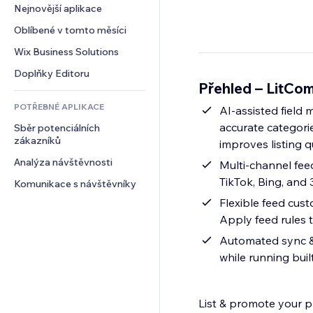
Konverze
Skladování
Nejnovější aplikace
PDF
Efekty pro obrázky
Chat
Dropshipping
Sdílení souborů
Oblíbené v tomto měsíci
Tlačítka a nabídky
Komentáře
Plány a předplatné
Novinky
Bannery a odznaky
Wix Business Solutions
Telefon
Crowdfunding
Služby obsahu
Kalkulačky
Komunita
Doplňky Editoru
Jídlo a nápoje
Přehled – LitC
Efekty textu
Vyhledávání
Reference a recenze
POTŘEBNÉ APLIKACE
Počasí
AI-assisted field
CRM
accurate categorie
Sběr potenciálních 
Tabulky a grafy
zákazníků
improves listing q
Analýza návštěvnosti
Multi-channel fee
TikTok, Bing, and
Komunikace s návštěvníky
Flexible feed cus
Apply feed rules t
Automated sync & 
while running buil
List & promote your pr