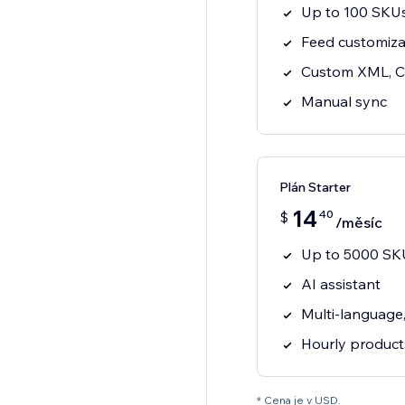
Up to 100 SKUs
Feed customiza
Custom XML, C
Manual sync
Plán Starter
14
40
$
/měsíc
Up to 5000 SKU
AI assistant
Multi-language
Hourly product
* Cena je v USD.