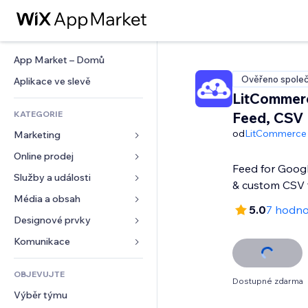
App Market – Domů
Ověřeno společ
Aplikace ve slevě
LitCommer
KATEGORIE
Feed, CSV
od
LitCommerce
Marketing
Online prodej
Reklamy
Feed for Goog
Mobilní zařízení
Služby a události
Aplikace pro obchody
& custom CSV 
Analytika
Doprava a doručení
Média a obsah
Ubytování
5.0
7 hodno
Sociální sítě
Tlačítka pro prodej
Události
Designové prvky
Galerie
SEO
Online kurzy
Restaurace
Hudba
Mapy a navigace
Komunikace 
Míra zapojení
Tisk na vyžádání
Nemovitosti
Podcasty
Soukromí a bezpečnost
Formuláře
Výpisy webu
Účetnictví
OBJEVUJTE
Rezervace
Fotografie
Hodiny
Blog
Dostupné zdarma
E‑mail
Kupóny a věrnostní programy
Výběr týmu
Video
Šablony stránek
Ankety