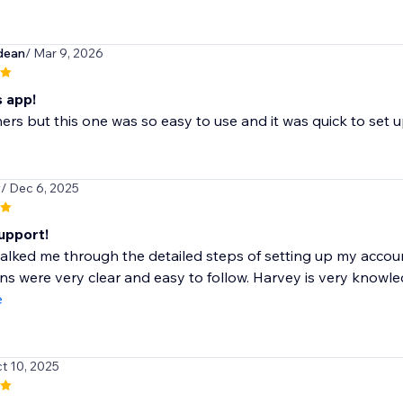
dean
/ Mar 9, 2026
s app!
thers but this one was so easy to use and it was quick to set u
y
/ Dec 6, 2025
upport!
lked me through the detailed steps of setting up my accou
ons were very clear and easy to follow. Harvey is very knowled
e
ct 10, 2025