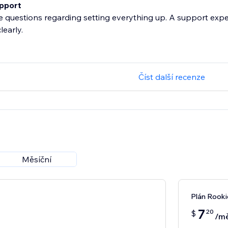
pport
 questions regarding setting everything up. A support exp
learly.
Číst další recenze
Měsíční
Plán Rooki
7
20
$
/mě