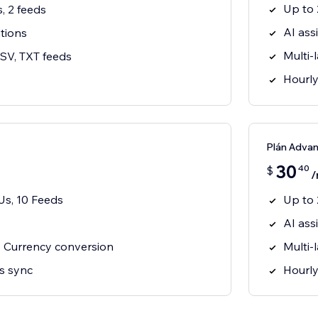
Up to 
, 2 feeds
AI ass
tions
Multi-
SV, TXT feeds
Hourly
Plán Adva
30
40
$
/
s, 10 Feeds
Up to 
AI ass
, Currency conversion
Multi-
s sync
Hourly