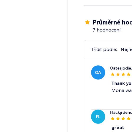
Průměrné hod
7 hodnocení
Třídit podle:
Nejn
Oatesjodie
OA
Thank you
Mona was 
Flackjrderi
FL
great