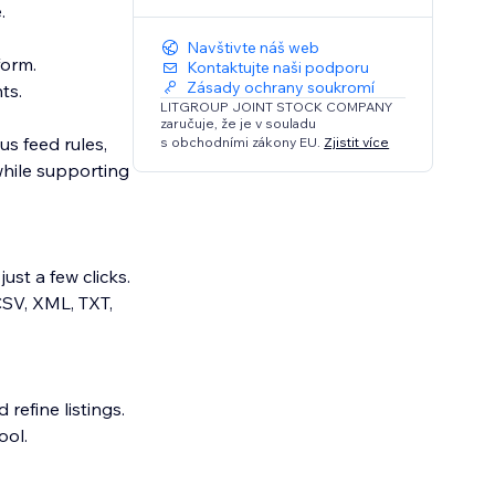
.
Navštivte náš web
form.
Kontaktujte naši podporu
Zásady ochrany soukromí
ts.
LITGROUP JOINT STOCK COMPANY
zaručuje, že je v souladu
us feed rules,
s obchodními zákony EU.
Zjistit více
while supporting
ust a few clicks.
CSV, XML, TXT,
 refine listings.
ool.