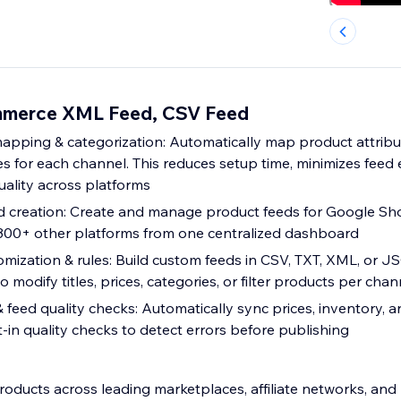
ommerce XML Feed, CSV Feed
 mapping & categorization: Automatically map product attrib
s for each channel. This reduces setup time, minimizes feed 
uality across platforms
d creation: Create and manage product feeds for Google Sh
 300+ other platforms from one centralized dashboard
tomization & rules: Build custom feeds in CSV, TXT, XML, or 
o modify titles, prices, categories, or filter products per chan
feed quality checks: Automatically sync prices, inventory, 
t-in quality checks to detect errors before publishing
oducts across leading marketplaces, affiliate networks, and 