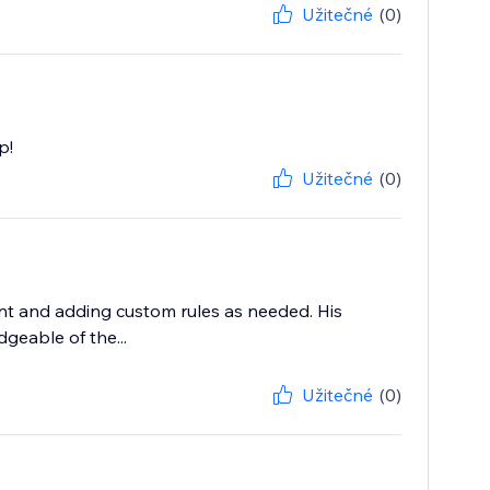
Užitečné
(0)
p!
Užitečné
(0)
nt and adding custom rules as needed. His
geable of the...
Užitečné
(0)