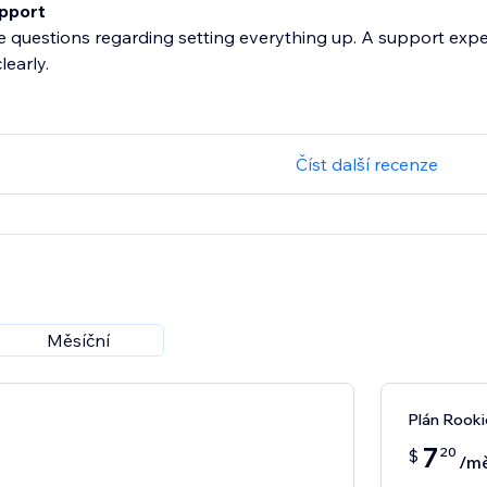
pport
 questions regarding setting everything up. A support exp
learly.
Číst další recenze
Měsíční
Plán Rooki
7
20
$
/mě