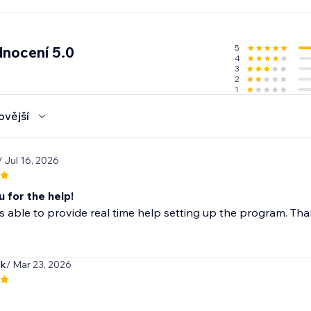
5
nocení 5.0
4
3
2
1
ovější
/ Jul 16, 2026
 for the help!
able to provide real time help setting up the program. Th
ck
/ Mar 23, 2026