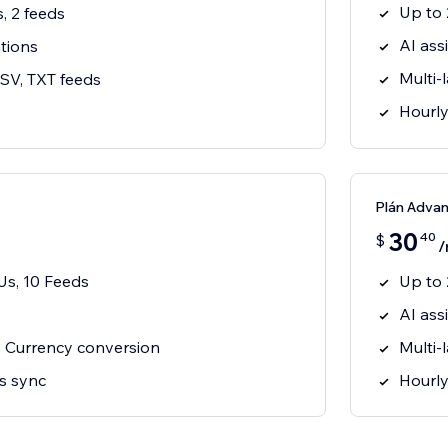
Up to 
, 2 feeds
AI ass
tions
Multi-
SV, TXT feeds
Hourly
Plán Adva
30
40
$
/
s, 10 Feeds
Up to 
AI ass
, Currency conversion
Multi-
s sync
Hourly