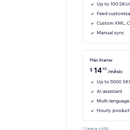
Up to 100 SKUs
Feed customiza
Custom XML, C
Manual sync
Plán Starter
14
40
$
/měsíc
Up to 5000 SKU
AI assistant
Multi-language
Hourly product
* Cena je v USD.