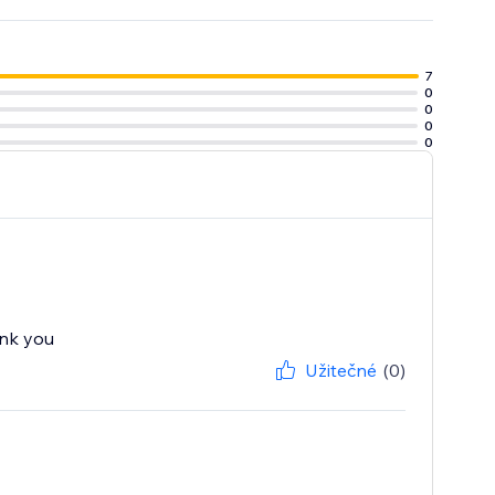
7
0
0
0
0
ank you
Užitečné
(0)