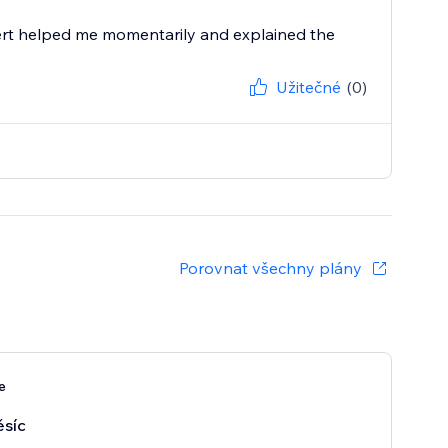
ert helped me momentarily and explained the
Užitečné
(0)
Porovnat všechny plány
e
síc