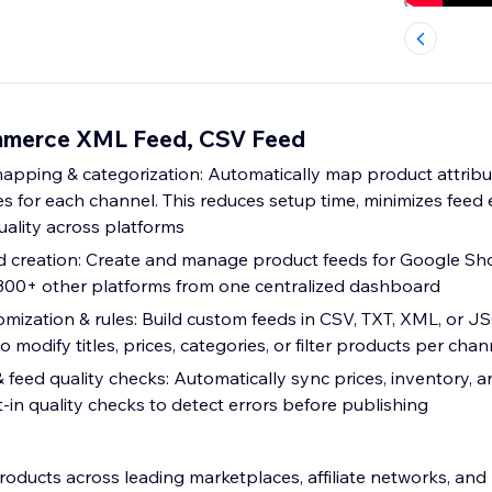
ommerce XML Feed, CSV Feed
 mapping & categorization: Automatically map product attrib
s for each channel. This reduces setup time, minimizes feed 
uality across platforms
d creation: Create and manage product feeds for Google Sh
 300+ other platforms from one centralized dashboard
tomization & rules: Build custom feeds in CSV, TXT, XML, or 
o modify titles, prices, categories, or filter products per chan
feed quality checks: Automatically sync prices, inventory, 
t-in quality checks to detect errors before publishing
oducts across leading marketplaces, affiliate networks, and 