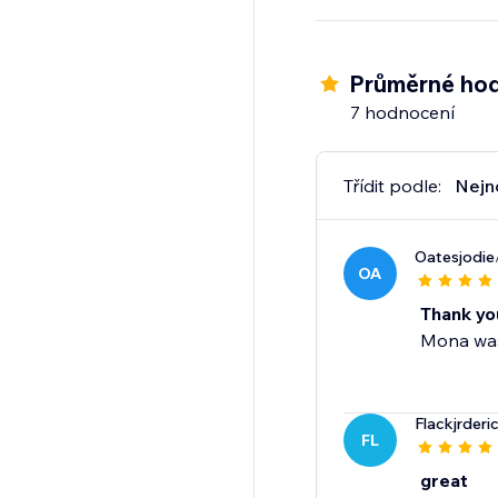
Průměrné hod
7 hodnocení
Třídit podle:
Nejn
Oatesjodie
OA
Thank you
Mona was 
Flackjrderi
FL
great