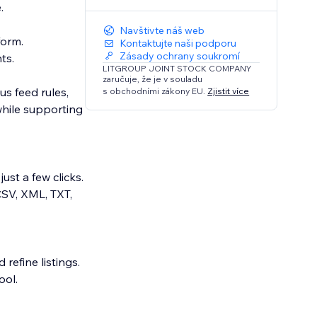
.
Navštivte náš web
form.
Kontaktujte naši podporu
Zásady ochrany soukromí
ts.
LITGROUP JOINT STOCK COMPANY
zaručuje, že je v souladu
us feed rules,
s obchodními zákony EU.
Zjistit více
while supporting
ust a few clicks.
CSV, XML, TXT,
 refine listings.
ool.