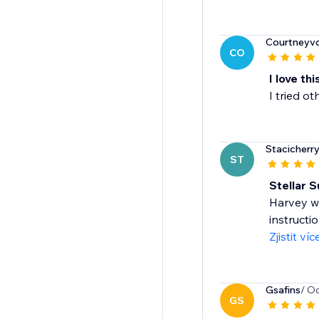
Courtneyv
CO
I love thi
I tried o
Stacicherr
ST
Stellar S
Harvey wa
instructi
Zjistit víc
Gsafins
/ O
GS