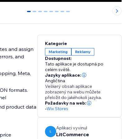
0
1
2
3
4
5
6
7
Kategorie
utes and assign
Marketing
Reklamy
errors, and
Dostupnost:
Tato aplikace je dostupná po
celém světě.
opping, Meta,
Jazyky aplikace:
Angličtina
Veškerý obsah aplikace
JSON formats.
zobrazený na webu můžete
nel
přeložit do jakéhokoli jazyka.
Požadavky na web:
and product data
-
Wix Stores
Aplikaci vyvinul
L
LitCommerce
price