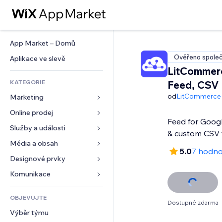
App Market – Domů
Ověřeno společ
Aplikace ve slevě
LitCommer
KATEGORIE
Feed, CSV
od
LitCommerce
Marketing
Online prodej
Reklamy
Feed for Goog
Mobilní zařízení
Služby a události
Aplikace pro obchody
& custom CSV 
Analytika
Doprava a doručení
Média a obsah
Ubytování
5.0
7 hodno
Sociální sítě
Tlačítka pro prodej
Události
Designové prvky
Galerie
SEO
Online kurzy
Restaurace
Hudba
Mapy a navigace
Komunikace 
Míra zapojení
Tisk na vyžádání
Nemovitosti
Podcasty
Soukromí a bezpečnost
Formuláře
Výpisy webu
Účetnictví
OBJEVUJTE
Rezervace
Fotografie
Hodiny
Blog
Dostupné zdarma
E‑mail
Kupóny a věrnostní programy
Výběr týmu
Video
Šablony stránek
Ankety