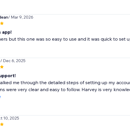
dean
/ Mar 9, 2026
s app!
thers but this one was so easy to use and it was quick to set u
y
/ Dec 6, 2025
upport!
lked me through the detailed steps of setting up my accou
ons were very clear and easy to follow. Harvey is very knowled
e
ct 10, 2025