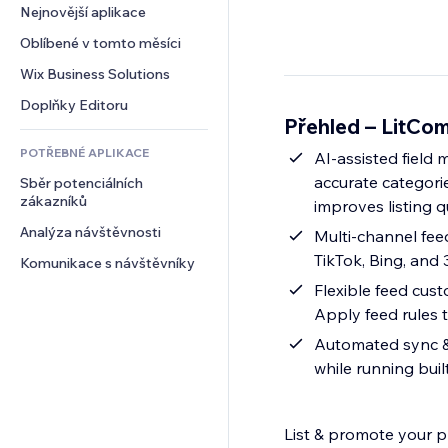
Konverze
Skladování
Nejnovější aplikace
PDF
Efekty pro obrázky
Chat
Dropshipping
Sdílení souborů
Oblíbené v tomto měsíci
Tlačítka a nabídky
Komentáře
Plány a předplatné
Novinky
Bannery a odznaky
Wix Business Solutions
Telefon
Crowdfunding
Služby obsahu
Kalkulačky
Komunita
Doplňky Editoru
Jídlo a nápoje
Přehled – LitC
Efekty textu
Vyhledávání
Reference a recenze
POTŘEBNÉ APLIKACE
Počasí
AI-assisted field
CRM
accurate categorie
Sběr potenciálních 
Tabulky a grafy
zákazníků
improves listing q
Analýza návštěvnosti
Multi-channel fee
TikTok, Bing, and
Komunikace s návštěvníky
Flexible feed cus
Apply feed rules t
Automated sync & 
while running buil
List & promote your pr