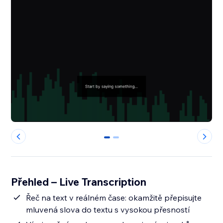
0
1
Přehled – Live Transcription
Řeč na text v reálném čase: okamžitě přepisujte
mluvená slova do textu s vysokou přesností