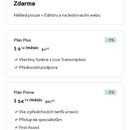
Zdarma
Náhled pouze v Editoru a na testovacím webu
Plán Plus
- 5%
/měsíc
$
9
12
60
$
9
Všechny funkce z Live Transcription
Přednostní podpora
Plán Prime
- 5%
/měsíc
$
54
72
60
$
57
Vše z předchozích tarifů a navíc:
Přístup ke specialistům
First Assist