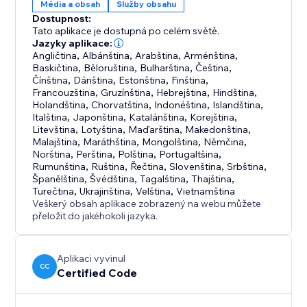
Média a obsah
Služby obsahu
Dostupnost:
Tato aplikace je dostupná po celém světě.
Jazyky aplikace:
Angličtina
,
Albánština
,
Arabština
,
Arménština
,
Baskičtina
,
Běloruština
,
Bulharština
,
Čeština
,
Čínština
,
Dánština
,
Estonština
,
Finština
,
Francouzština
,
Gruzínština
,
Hebrejština
,
Hindština
,
Holandština
,
Chorvatština
,
Indonéština
,
Islandština
,
Italština
,
Japonština
,
Katalánština
,
Korejština
,
Litevština
,
Lotyština
,
Maďarština
,
Makedonština
,
Malajština
,
Maráthština
,
Mongolština
,
Němčina
,
Norština
,
Perština
,
Polština
,
Portugaltšina
,
Rumunština
,
Ruština
,
Řečtina
,
Slovenština
,
Srbština
,
Španělština
,
Švédština
,
Tagalština
,
Thajština
,
Turečtina
,
Ukrajinština
,
Velština
,
Vietnamština
Veškerý obsah aplikace zobrazený na webu můžete
přeložit do jakéhokoli jazyka.
Aplikaci vyvinul
CC
Certified Code